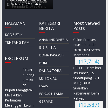
10 Februari 2024
0
HALAMAN
KATEGORI
Most Viewed
BERITA
Posts
KODE ETIK
ANAK INDONESIA
Calon Praeses
TENTANG KAMI
HKBP Periode
B E R I T A
2020-2024 Serep
Marhobas
BONA PASOGIT
PROLEKUM
(17,714)
BUKU
CEO PT. Berdikari
PTUN
DANAU TOBA
Insurance, J.S.
Kupang
Simatupang, S.H.,
EDITORIAL
Putusk
M.H.; Tulus
an
ESAIS
Suarakan
Bupati Manggarai
Kebenaran Demi
FOKUS UTAMA
Melakukan
Rakyat
Perbuatan
GERMAS
(12,587)
Melanggar Hukum
I