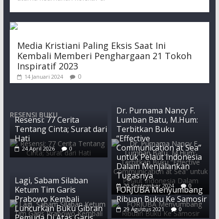
Media Kristiani Paling Eksis Saat Ini
Kembali Memberi Penghargaan 21 Tokoh
Inspiratif 2023
0
14 Januari 2024
Dr. Purnama Nancy F.
RESENSI BUKU
Resensi: 77 Cerita
Lumban Batu, M.Hum:
Tentang Cinta; Surat dari
Terbitkan Buku
Hati
“Effective
Communication at Sea”
24 April 2026
0
untuk Pelaut Indonesia
Dalam Menjalankan
Tugasnya
Lagi, Sabam Silaban
20 September 2024
0
Ketum Tim Garis
FORJUBA Menyumbang
Prabowo Kembali
Ribuan Buku Ke Samosir
Luncurkan Buku Gibran
29 Agustus 2021
0
Pemuda Di Atas Garis