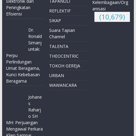
Elektronik dan
TAPANULI
Kelembagaan/Org
Peningkatan
anisasi
REFLEKTIF
Efisiensi
(10,679)
SIKAP
Dr.
Suara Tapian
Ronald
Channel
Simanj
TALENTA
untak:
Perpu
THEOCENTRIC
Perlindungan
TOKOH GEREJA
Umat Beragama,
Kunci Kebebasan
URBAN
Beragama
WAWANCARA
Johane
s
Raharj
o SH
MH: Perjuangan
Mengawal Perkara
Klien Sampai