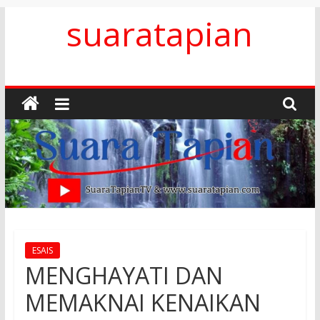
Skip
suaratapian
to
content
ESAIS
MENGHAYATI DAN
MEMAKNAI KENAIKAN