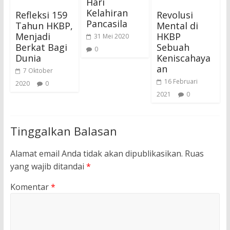
Hari
Kelahiran
Refleksi 159
Revolusi
Pancasila
Tahun HKBP,
Mental di
Menjadi
HKBP
31 Mei 2020
Berkat Bagi
Sebuah
0
Dunia
Keniscahaya
an
7 Oktober
16 Februari
2020
0
2021
0
Tinggalkan Balasan
Alamat email Anda tidak akan dipublikasikan.
Ruas
yang wajib ditandai
*
Komentar
*