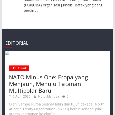
(FORJUBA) organisasi jurnalis Batak yang baru
berdiri
. . .
EDITORIAL
EDITORIAL
NATO Minus One: Eropa yang
Menjauh, Menuju Tatanan
Multipolar Baru
7 April 2026
Hojot Marluga
0
Oleh: Sampe Purba Selama lebih dari tujuh dekade, North
Atlantic Treaty Organization (NATO) berdiri sebagai pilar
utama keamanan kolektif di