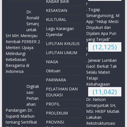
KABAR BAIK
r
. Togap
KESAKSIAN
Dr.
Simangunsong, M
Ronald
KULTURAL
App: “Hidup Mesti
Simanj
Disyukuri dan
Lagu Karangan
untak
Dijalani Apa Pun
Djaendar
SH MH: Meninjau
yang Terjadi”
Kembali PERBER 2
LIPUTAN KHUSUS
(12,125)
Menteri: Upaya
I
LIPUTAN UMUM
Melindungi
r
Kebebasan
. Janwar Lumban
NIAGA
Beragama di
Gaol: Berkat Tak
Obituari
Indonesia
Selalu Materi
Tetapi
PARIWARA
Kebahagiaan
Digitali
PELATIHAN DAN
(11,042)
sasi
EDUKASI
Pertan
Dr. Nelson
PROFIL
ahan:
Simanjuntak SH,
Pandangan Dr.
MSi: HKBP Mutlak
PROLEKUM
Supardi Marbun
Lakukan
tentang Sertifikat
PROVINSI
Rekstrukturisasi