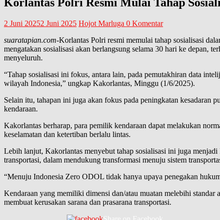
Korlantas Polri Resmi Mulai Tahap Sosia
2 Juni 2025
2 Juni 2025
Hojot Marluga
0 Komentar
suaratapian.com
-Korlantas Polri resmi memulai tahap sosialisasi 
mengatakan sosialisasi akan berlangsung selama 30 hari ke depan, te
menyeluruh.
“Tahap sosialisasi ini fokus, antara lain, pada pemutakhiran data inte
wilayah Indonesia,” ungkap Kakorlantas, Minggu (1/6/2025).
Selain itu, tahapan ini juga akan fokus pada peningkatan kesadaran 
kendaraan.
Kakorlantas berharap, para pemilik kendaraan dapat melakukan norm
keselamatan dan ketertiban berlalu lintas.
Lebih lanjut, Kakorlantas menyebut tahap sosialisasi ini juga men
transportasi, dalam mendukung transformasi menuju sistem transportas
“Menuju Indonesia Zero ODOL tidak hanya upaya penegakan hukum, tet
Kendaraan yang memiliki dimensi dan/atau muatan melebihi standar 
membuat kerusakan sarana dan prasarana transportasi.
Share on Facebook