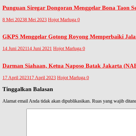
Punguan Siregar Dongoran Menggelar Bona Taon Se
8 Mei 2023
8 Mei 2023
Hojot Marluga
0
GKPS Menggelar Gotong Royong Memperbaiki Jalan 
14 Juni 2021
14 Juni 2021
Hojot Marluga
0
Darman Siahaan, Ketua Naposo Batak Jakarta (NA
17 April 2023
17 April 2023
Hojot Marluga
0
Tinggalkan Balasan
Alamat email Anda tidak akan dipublikasikan.
Ruas yang wajib ditan