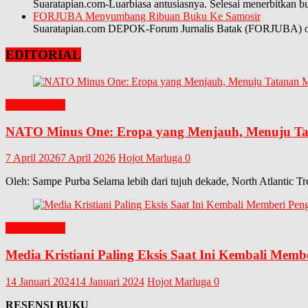
Suaratapian.com-Luarbiasa antusiasnya. Selesai menerbitkan 
FORJUBA Menyumbang Ribuan Buku Ke Samosir
Suaratapian.com DEPOK-Forum Jurnalis Batak (FORJUBA) orga
EDITORIAL
EDITORIAL
NATO Minus One: Eropa yang Menjauh, Menuju Tat
7 April 2026
7 April 2026
Hojot Marluga
0
Oleh: Sampe Purba Selama lebih dari tujuh dekade, North Atlantic Tr
EDITORIAL
Media Kristiani Paling Eksis Saat Ini Kembali Memb
14 Januari 2024
14 Januari 2024
Hojot Marluga
0
RESENSI BUKU