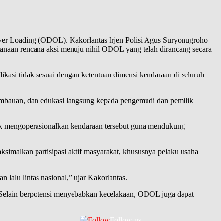
L
ver Loading (ODOL). Kakorlantas Irjen Polisi Agus Suryonugroho
aksanaan rencana aksi menuju nihil ODOL yang telah dirancang secara
indikasi tidak sesuai dengan ketentuan dimensi kendaraan di seluruh
, imbauan, dan edukasi langsung kepada pengemudi dan pemilik
dak mengoperasionalkan kendaraan tersebut guna mendukung
simalkan partisipasi aktif masyarakat, khususnya pelaku usaha
alu lintas nasional,” ujar Kakorlantas.
. Selain berpotensi menyebabkan kecelakaan, ODOL juga dapat
Follow us