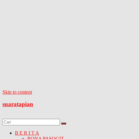
Skip to content
suaratapian
B E R I T A
BONA PASOGIT