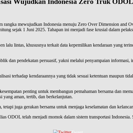
lisasi Wujudkan Indonesia Zero Truk ODO
dalam rangka mewujudkan Indonesia menuju Zero Over Dimension and O
rhitung sejak 1 Juni 2025. Tahapan ini menjadi fase krusial dalam pel
lijen lalu lintas, khususnya terkait data kepemilikan kendaraan yang ter
publik dan pendekatan persuasif, yakni melalui penyampaian informasi
alisasi terhadap kendaraannya yang tidak sesuai ketentuan maupun ti
jadi kesempatan penting untuk membangun pemahaman bersama dan memak
i yang aman, tertib, dan berkelanjutan.
api juga gerakan bersama untuk menjaga keselamatan dan kelancaran l
alias ODOL telah menjadi momok dalam sistem transportasi Indonesia
Tweet