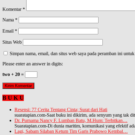
Komentar
*
Nama
*
Email
*
Situs Web
Simpan nama, email, dan situs web saya pada peramban ini untuk
Please enter an answer in digits:
two + 20 =
B U K U
Resensi: 77 Cerita Tentang Cinta; Surat dari Hati
suaratapian.com-Saat buku ini dikirim, ada senyum yang tak di
Dr. Purnama Nancy F. Lumban Batu, M.Hum: Terbitkan…
Suaratapian.com-Di dunia maritim, komunikasi yang efektif a
Lagi, Sabam Silaban Ketum Tim Garis Prabowo Kembal…