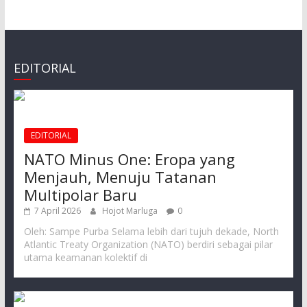
EDITORIAL
EDITORIAL
NATO Minus One: Eropa yang
Menjauh, Menuju Tatanan
Multipolar Baru
7 April 2026
Hojot Marluga
0
Oleh: Sampe Purba Selama lebih dari tujuh dekade, North
Atlantic Treaty Organization (NATO) berdiri sebagai pilar
utama keamanan kolektif di