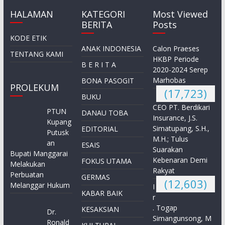
HALAMAN
KATEGORI
Most Viewed
BERITA
Posts
KODE ETIK
ANAK INDONESIA
Calon Praeses
TENTANG KAMI
HKBP Periode
B E R I T A
2020-2024 Serep
Marhobas
BONA PASOGIT
PROLEKUM
(17,723)
BUKU
CEO PT. Berdikari
PTUN
DANAU TOBA
Insurance, J.S.
Kupang
Simatupang, S.H.,
EDITORIAL
Putusk
M.H.; Tulus
an
ESAIS
Suarakan
Bupati Manggarai
Kebenaran Demi
FOKUS UTAMA
Melakukan
Rakyat
Perbuatan
GERMAS
(12,603)
Melanggar Hukum
I
KABAR BAIK
r
. Togap
KESAKSIAN
Dr.
Simangunsong, M
Ronald