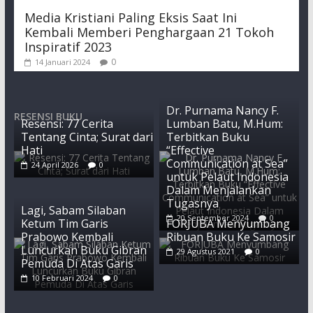
Media Kristiani Paling Eksis Saat Ini
Kembali Memberi Penghargaan 21 Tokoh
Inspiratif 2023
0
14 Januari 2024
Dr. Purnama Nancy F.
RESENSI BUKU
Resensi: 77 Cerita
Lumban Batu, M.Hum:
Tentang Cinta; Surat dari
Terbitkan Buku
Hati
“Effective
Communication at Sea”
24 April 2026
0
untuk Pelaut Indonesia
Dalam Menjalankan
Tugasnya
Lagi, Sabam Silaban
20 September 2024
0
Ketum Tim Garis
FORJUBA Menyumbang
Prabowo Kembali
Ribuan Buku Ke Samosir
Luncurkan Buku Gibran
29 Agustus 2021
0
Pemuda Di Atas Garis
10 Februari 2024
0