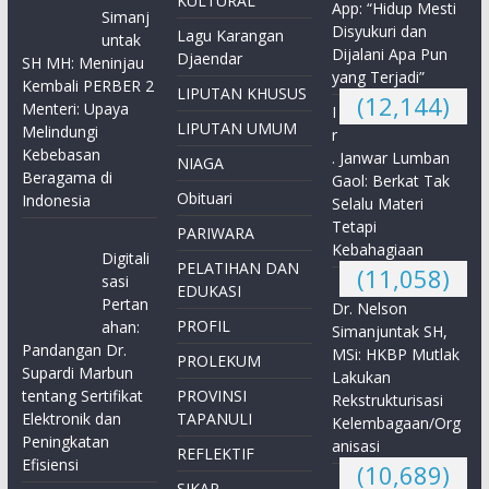
KULTURAL
App: “Hidup Mesti
Simanj
Disyukuri dan
Lagu Karangan
untak
Dijalani Apa Pun
Djaendar
SH MH: Meninjau
yang Terjadi”
Kembali PERBER 2
LIPUTAN KHUSUS
(12,144)
Menteri: Upaya
I
LIPUTAN UMUM
Melindungi
r
Kebebasan
. Janwar Lumban
NIAGA
Beragama di
Gaol: Berkat Tak
Obituari
Indonesia
Selalu Materi
Tetapi
PARIWARA
Kebahagiaan
Digitali
PELATIHAN DAN
(11,058)
sasi
EDUKASI
Pertan
Dr. Nelson
PROFIL
ahan:
Simanjuntak SH,
Pandangan Dr.
MSi: HKBP Mutlak
PROLEKUM
Supardi Marbun
Lakukan
tentang Sertifikat
PROVINSI
Rekstrukturisasi
Elektronik dan
TAPANULI
Kelembagaan/Org
Peningkatan
anisasi
REFLEKTIF
Efisiensi
(10,689)
SIKAP