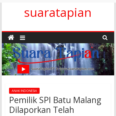
Skip
suaratapian
to
content
ANAK INDONESIA
Pemilik SPI Batu Malang
Dilaporkan Telah