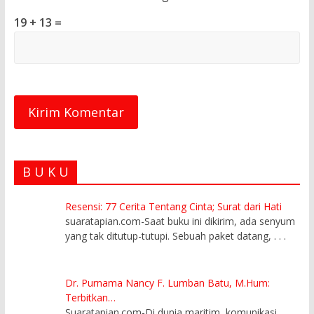
19 + 13 =
B U K U
Resensi: 77 Cerita Tentang Cinta; Surat dari Hati
suaratapian.com-Saat buku ini dikirim, ada senyum
yang tak ditutup-tutupi. Sebuah paket datang,
. . .
Dr. Purnama Nancy F. Lumban Batu, M.Hum:
Terbitkan…
Suaratapian.com-Di dunia maritim, komunikasi