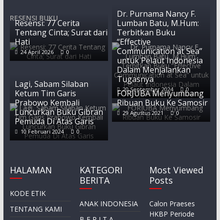
Dr. Purnama Nancy F.
RESENSI BUKU
Resensi: 77 Cerita
Lumban Batu, M.Hum:
Tentang Cinta; Surat dari
Terbitkan Buku
Hati
“Effective
Communication at Sea”
24 April 2026
0
untuk Pelaut Indonesia
Dalam Menjalankan
Tugasnya
Lagi, Sabam Silaban
20 September 2024
0
Ketum Tim Garis
FORJUBA Menyumbang
Prabowo Kembali
Ribuan Buku Ke Samosir
Luncurkan Buku Gibran
29 Agustus 2021
0
Pemuda Di Atas Garis
10 Februari 2024
0
HALAMAN
KATEGORI
Most Viewed
BERITA
Posts
KODE ETIK
ANAK INDONESIA
Calon Praeses
TENTANG KAMI
HKBP Periode
B E R I T A