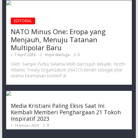
EDITORIAL
NATO Minus One: Eropa yang
Menjauh, Menuju Tatanan
Multipolar Baru
7 April 2026
Hojot Marluga
0
Oleh: Sampe Purba Selama lebih dari tujuh dekade, North
Atlantic Treaty Organization (NATO) berdiri sebagai pilar
utama keamanan kolektif di
Media Kristiani Paling Eksis Saat Ini
Kembali Memberi Penghargaan 21 Tokoh
Inspiratif 2023
0
14 Januari 2024