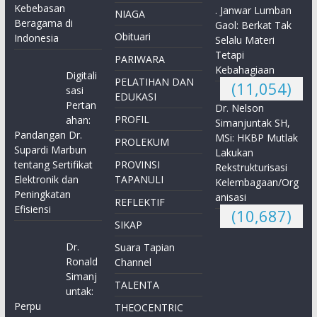
Kebebasan
. Janwar Lumban
NIAGA
Beragama di
Gaol: Berkat Tak
Obituari
Indonesia
Selalu Materi
Tetapi
PARIWARA
Kebahagiaan
Digitali
PELATIHAN DAN
(11,054)
sasi
EDUKASI
Pertan
Dr. Nelson
PROFIL
ahan:
Simanjuntak SH,
Pandangan Dr.
MSi: HKBP Mutlak
PROLEKUM
Supardi Marbun
Lakukan
tentang Sertifikat
PROVINSI
Rekstrukturisasi
Elektronik dan
TAPANULI
Kelembagaan/Org
Peningkatan
anisasi
REFLEKTIF
Efisiensi
(10,687)
SIKAP
Dr.
Suara Tapian
Ronald
Channel
Simanj
TALENTA
untak:
Perpu
THEOCENTRIC