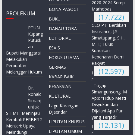
2020-2024 Serep
Marhobas
BONA PASOGIT
PROLEKUM
(17,722)
BUKU
CEO PT. Berdikari
PTUN
DANAU TOBA
Insurance, J.S.
Kupang
Simatupang, S.H.,
EDITORIAL
Putusk
M.H.; Tulus
an
ESAIS
Suarakan
Bupati Manggarai
Kebenaran Demi
FOKUS UTAMA
Melakukan
Rakyat
Perbuatan
GERMAS
(12,597)
Melanggar Hukum
I
KABAR BAIK
r
. Togap
KESAKSIAN
Dr.
Simangunsong, M
Ronald
KULTURAL
App: “Hidup Mesti
Simanj
Disyukuri dan
Lagu Karangan
untak
Dijalani Apa Pun
Djaendar
SH MH: Meninjau
yang Terjadi”
Kembali PERBER 2
LIPUTAN KHUSUS
(12,131)
Menteri: Upaya
I
LIPUTAN UMUM
Melindungi
r