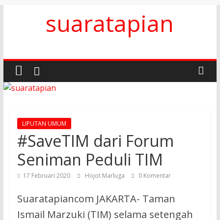
Skip
suaratapian
to
content
LIPUTAN UMUM
#SaveTIM dari Forum
Seniman Peduli TIM
17 Februari 2020
Hojot Marluga
0 Komentar
Suaratapiancom JAKARTA- Taman
Ismail Marzuki (TIM) selama setengah