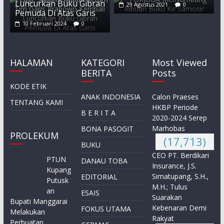
Luncurkan Buku Gibran
29 Agustus 2021
0
Pemuda Di Atas Garis
10 Februari 2024
0
HALAMAN
KATEGORI
Most Viewed
BERITA
Posts
KODE ETIK
ANAK INDONESIA
Calon Praeses
TENTANG KAMI
HKBP Periode
B E R I T A
2020-2024 Serep
Marhobas
BONA PASOGIT
PROLEKUM
(17,713)
BUKU
CEO PT. Berdikari
PTUN
DANAU TOBA
Insurance, J.S.
Kupang
Simatupang, S.H.,
EDITORIAL
Putusk
M.H.; Tulus
an
ESAIS
Suarakan
Bupati Manggarai
Kebenaran Demi
FOKUS UTAMA
Melakukan
Rakyat
Perbuatan