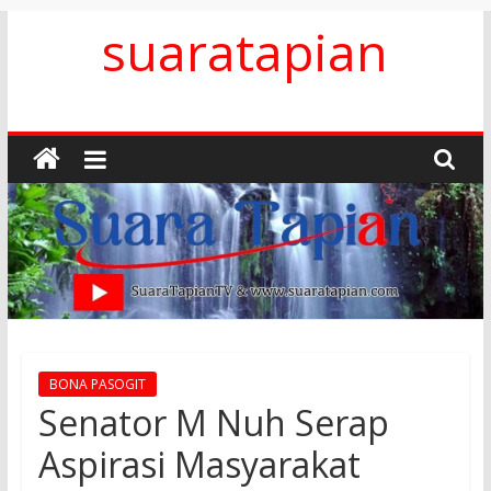
Skip
suaratapian
to
content
BONA PASOGIT
Senator M Nuh Serap
Aspirasi Masyarakat