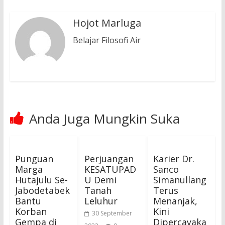
Hojot Marluga
Belajar Filosofi Air
Anda Juga Mungkin Suka
Punguan
Perjuangan
Karier Dr.
Marga
KESATUPAD
Sanco
Hutajulu Se-
U Demi
Simanullang
Jabodetabek
Tanah
Terus
Bantu
Leluhur
Menanjak,
Korban
Kini
30 September
Gempa di
Dipercayaka