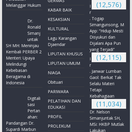
GERMAS
(12,576)
Melanggar Hukum
I
KABAR BAIK
r
. Togap
KESAKSIAN
Dr.
Simangunsong, M
Ronald
KULTURAL
App: “Hidup Mesti
Simanj
Disyukuri dan
Lagu Karangan
untak
Dijalani Apa Pun
Djaendar
SH MH: Meninjau
yang Terjadi”
Kembali PERBER 2
LIPUTAN KHUSUS
(12,115)
Menteri: Upaya
I
LIPUTAN UMUM
Melindungi
r
Kebebasan
. Janwar Lumban
NIAGA
Beragama di
Gaol: Berkat Tak
Obituari
Indonesia
Selalu Materi
Tetapi
PARIWARA
Kebahagiaan
Digitali
PELATIHAN DAN
(11,034)
sasi
EDUKASI
Pertan
Dr. Nelson
PROFIL
ahan:
Simanjuntak SH,
Pandangan Dr.
MSi: HKBP Mutlak
PROLEKUM
Supardi Marbun
Lakukan