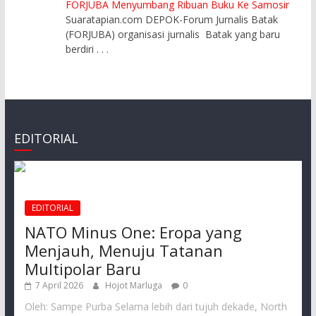
FORJUBA Menyumbang Ribuan Buku Ke Samosir
Suaratapian.com DEPOK-Forum Jurnalis Batak
(FORJUBA) organisasi jurnalis Batak yang baru
berdiri
. . .
EDITORIAL
EDITORIAL
NATO Minus One: Eropa yang
Menjauh, Menuju Tatanan
Multipolar Baru
7 April 2026
Hojot Marluga
0
Oleh: Sampe Purba Selama lebih dari tujuh dekade, North