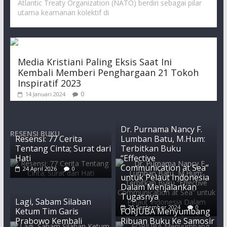
Atlantic Treaty Organization (NATO) berdiri sebagai pilar
utama keamanan kolektif di
Media Kristiani Paling Eksis Saat Ini
Kembali Memberi Penghargaan 21 Tokoh
Inspiratif 2023
0
14 Januari 2024
Dr. Purnama Nancy F.
RESENSI BUKU
Resensi: 77 Cerita
Lumban Batu, M.Hum:
Tentang Cinta; Surat dari
Terbitkan Buku
Hati
“Effective
Communication at Sea”
24 April 2026
0
untuk Pelaut Indonesia
Dalam Menjalankan
Tugasnya
Lagi, Sabam Silaban
20 September 2024
0
Ketum Tim Garis
FORJUBA Menyumbang
Prabowo Kembali
Ribuan Buku Ke Samosir