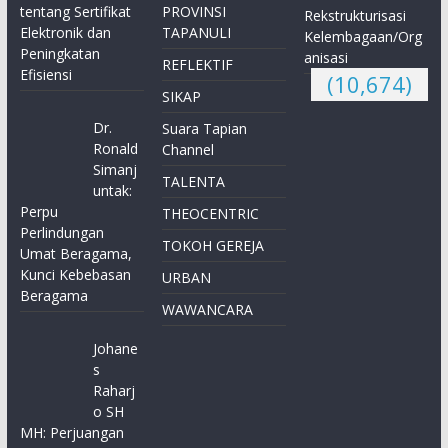
tentang Sertifikat
PROVINSI
Rekstrukturisasi
Elektronik dan
TAPANULI
Kelembagaan/Org
Peningkatan
anisasi
REFLEKTIF
Efisiensi
(10,674)
SIKAP
Dr.
Suara Tapian
Ronald
Channel
Simanj
TALENTA
untak:
Perpu
THEOCENTRIC
Perlindungan
TOKOH GEREJA
Umat Beragama,
Kunci Kebebasan
URBAN
Beragama
WAWANCARA
Johane
s
Raharj
o SH
MH: Perjuangan