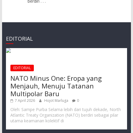
berdiri
. . .
EDITORIAL
EDITORIAL
NATO Minus One: Eropa yang
Menjauh, Menuju Tatanan
Multipolar Baru
7 April 2026
Hojot Marluga
0
Oleh: Sampe Purba Selama lebih dari tujuh dekade, North
Atlantic Treaty Organization (NATO) berdiri sebagai pilar
utama keamanan kolektif di