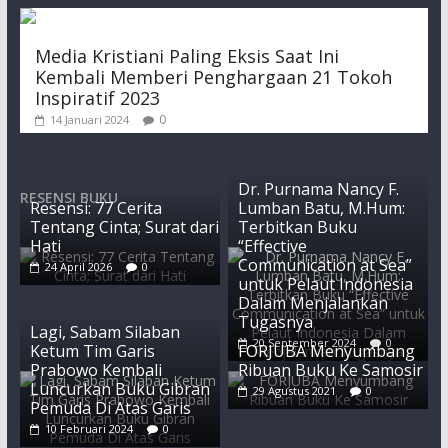
Media Kristiani Paling Eksis Saat Ini
Kembali Memberi Penghargaan 21 Tokoh
Inspiratif 2023
0
14 Januari 2024
Dr. Purnama Nancy F.
RESENSI BUKU
Resensi: 77 Cerita
Lumban Batu, M.Hum:
Tentang Cinta; Surat dari
Terbitkan Buku
Hati
“Effective
Communication at Sea”
24 April 2026
0
untuk Pelaut Indonesia
Dalam Menjalankan
Tugasnya
Lagi, Sabam Silaban
20 September 2024
0
Ketum Tim Garis
FORJUBA Menyumbang
Prabowo Kembali
Ribuan Buku Ke Samosir
Luncurkan Buku Gibran
29 Agustus 2021
0
Pemuda Di Atas Garis
10 Februari 2024
0