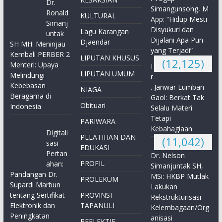
Dr.
Simangunsong, M
Ronald
KULTURAL
App: “Hidup Mesti
Simanj
Disyukuri dan
Lagu Karangan
untak
Dijalani Apa Pun
Djaendar
SH MH: Meninjau
yang Terjadi”
Kembali PERBER 2
LIPUTAN KHUSUS
(12,125)
Menteri: Upaya
I
LIPUTAN UMUM
Melindungi
r
Kebebasan
. Janwar Lumban
NIAGA
Beragama di
Gaol: Berkat Tak
Obituari
Indonesia
Selalu Materi
Tetapi
PARIWARA
Kebahagiaan
Digitali
PELATIHAN DAN
(11,042)
sasi
EDUKASI
Pertan
Dr. Nelson
PROFIL
ahan:
Simanjuntak SH,
Pandangan Dr.
MSi: HKBP Mutlak
PROLEKUM
Supardi Marbun
Lakukan
tentang Sertifikat
PROVINSI
Rekstrukturisasi
Elektronik dan
TAPANULI
Kelembagaan/Org
Peningkatan
anisasi
REFLEKTIF