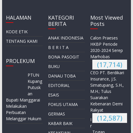
HALAMAN
KATEGORI
Most Viewed
BERITA
Posts
KODE ETIK
ANAK INDONESIA
Calon Praeses
TENTANG KAMI
HKBP Periode
B E R I T A
2020-2024 Serep
Marhobas
BONA PASOGIT
PROLEKUM
(17,714)
BUKU
CEO PT. Berdikari
PTUN
DANAU TOBA
Insurance, J.S.
Kupang
Simatupang, S.H.,
EDITORIAL
Putusk
M.H.; Tulus
an
ESAIS
Suarakan
Bupati Manggarai
Kebenaran Demi
FOKUS UTAMA
Melakukan
Rakyat
Perbuatan
GERMAS
(12,587)
Melanggar Hukum
I
KABAR BAIK
r
. Togap
KESAKSIAN