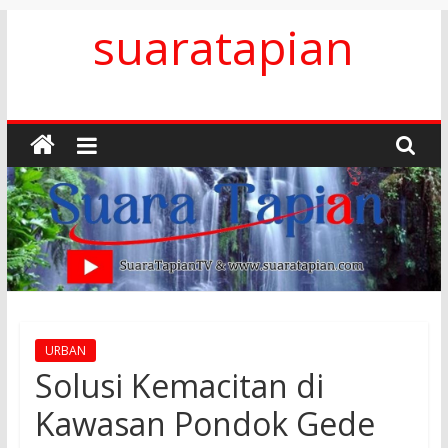
Skip
suaratapian
to
content
URBAN
Solusi Kemacitan di
Kawasan Pondok Gede