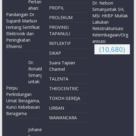
Pertan
Dr. Nelson
PROFIL
ahan:
Simanjuntak SH,
Pandangan Dr.
MSi: HKBP Mutlak
PROLEKUM
Supardi Marbun
Lakukan
tentang Sertifikat
PROVINSI
Rekstrukturisasi
Elektronik dan
TAPANULI
Kelembagaan/Org
Peningkatan
anisasi
REFLEKTIF
Efisiensi
(10,680)
SIKAP
Dr.
Suara Tapian
Ronald
Channel
Simanj
TALENTA
untak:
Perpu
THEOCENTRIC
Perlindungan
TOKOH GEREJA
Umat Beragama,
Kunci Kebebasan
URBAN
Beragama
WAWANCARA
Johane
s