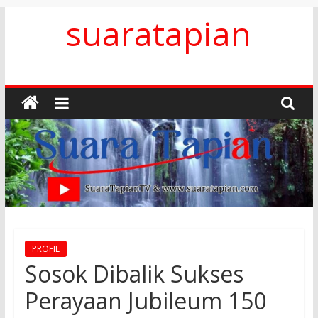
Skip
suaratapian
to
content
PROFIL
Sosok Dibalik Sukses
Perayaan Jubileum 150