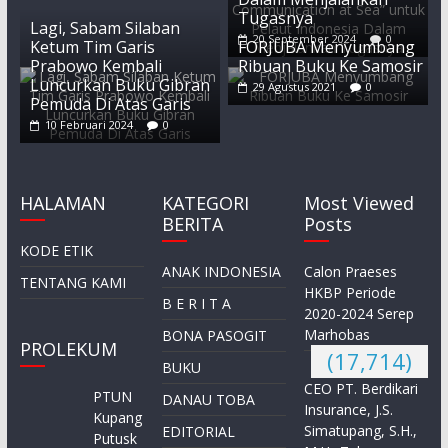
Tugasnya
Lagi, Sabam Silaban
20 September 2024
0
Ketum Tim Garis
FORJUBA Menyumbang
Prabowo Kembali
Ribuan Buku Ke Samosir
Luncurkan Buku Gibran
29 Agustus 2021
0
Pemuda Di Atas Garis
10 Februari 2024
0
HALAMAN
KATEGORI
Most Viewed
BERITA
Posts
KODE ETIK
ANAK INDONESIA
Calon Praeses
TENTANG KAMI
HKBP Periode
B E R I T A
2020-2024 Serep
Marhobas
BONA PASOGIT
PROLEKUM
(17,714)
BUKU
CEO PT. Berdikari
PTUN
DANAU TOBA
Insurance, J.S.
Kupang
Simatupang, S.H.,
EDITORIAL
Putusk