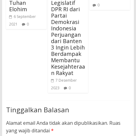
Tuhan
Legislatif
0
Elohim
DPR RI dari
Partai
6 September
Demokrasi
2021
0
Indonesia
Perjuangan
dari Banten
3 Ingin Lebih
Berdampak
Membantu
Kesejahteraa
n Rakyat
7 Desember
2023
0
Tinggalkan Balasan
Alamat email Anda tidak akan dipublikasikan.
Ruas
yang wajib ditandai
*