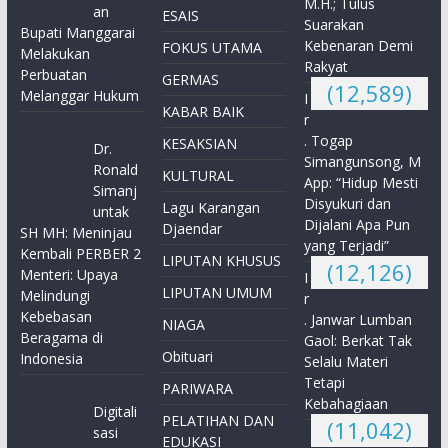
M.H.; Tulus
an
ESAIS
Suarakan
Bupati Manggarai
Kebenaran Demi
FOKUS UTAMA
Melakukan
Rakyat
Perbuatan
GERMAS
(12,589)
Melanggar Hukum
I
KABAR BAIK
r
. Togap
KESAKSIAN
Dr.
Simangunsong, M
Ronald
KULTURAL
App: “Hidup Mesti
Simanj
Disyukuri dan
Lagu Karangan
untak
Dijalani Apa Pun
Djaendar
SH MH: Meninjau
yang Terjadi”
Kembali PERBER 2
LIPUTAN KHUSUS
(12,126)
Menteri: Upaya
I
LIPUTAN UMUM
Melindungi
r
Kebebasan
. Janwar Lumban
NIAGA
Beragama di
Gaol: Berkat Tak
Obituari
Indonesia
Selalu Materi
Tetapi
PARIWARA
Kebahagiaan
Digitali
PELATIHAN DAN
(11,042)
sasi
EDUKASI