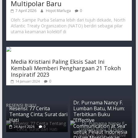
Multipolar Baru
7 April 2026
Hojot Marluga
0
Oleh: Sampe Purba Selama lebih dari tujuh dekade, North
Atlantic Treaty Organization (NATO) berdiri sebagai pilar
utama keamanan kolektif di
Media Kristiani Paling Eksis Saat Ini
Kembali Memberi Penghargaan 21 Tokoh
Inspiratif 2023
0
14 Januari 2024
Dr. Purnama Nancy F.
RESENSI BUKU
Resensi: 77 Cerita
Lumban Batu, M.Hum:
Tentang Cinta; Surat dari
Terbitkan Buku
Hati
“Effective
Communication at Sea”
24 April 2026
0
untuk Pelaut Indonesia
Dalam Menjalankan