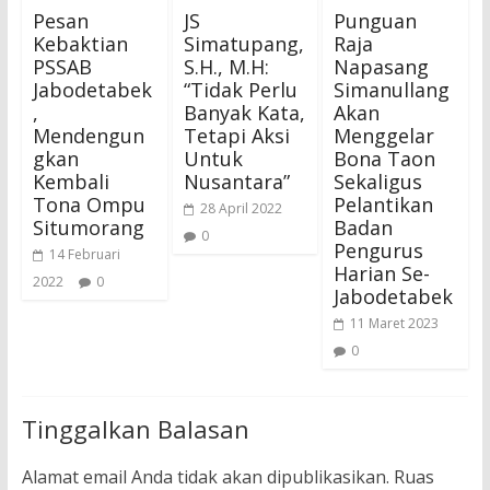
Pesan
JS
Punguan
Kebaktian
Simatupang,
Raja
PSSAB
S.H., M.H:
Napasang
Jabodetabek
“Tidak Perlu
Simanullang
,
Banyak Kata,
Akan
Mendengun
Tetapi Aksi
Menggelar
gkan
Untuk
Bona Taon
Kembali
Nusantara”
Sekaligus
Tona Ompu
Pelantikan
28 April 2022
Situmorang
Badan
0
Pengurus
14 Februari
Harian Se-
2022
0
Jabodetabek
11 Maret 2023
0
Tinggalkan Balasan
Alamat email Anda tidak akan dipublikasikan.
Ruas