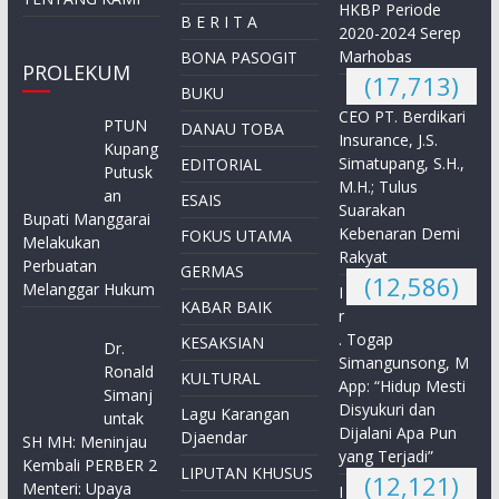
HKBP Periode
B E R I T A
2020-2024 Serep
Marhobas
BONA PASOGIT
PROLEKUM
(17,713)
BUKU
CEO PT. Berdikari
PTUN
DANAU TOBA
Insurance, J.S.
Kupang
Simatupang, S.H.,
EDITORIAL
Putusk
M.H.; Tulus
an
ESAIS
Suarakan
Bupati Manggarai
Kebenaran Demi
FOKUS UTAMA
Melakukan
Rakyat
Perbuatan
GERMAS
(12,586)
Melanggar Hukum
I
KABAR BAIK
r
. Togap
KESAKSIAN
Dr.
Simangunsong, M
Ronald
KULTURAL
App: “Hidup Mesti
Simanj
Disyukuri dan
Lagu Karangan
untak
Dijalani Apa Pun
Djaendar
SH MH: Meninjau
yang Terjadi”
Kembali PERBER 2
LIPUTAN KHUSUS
(12,121)
Menteri: Upaya
I