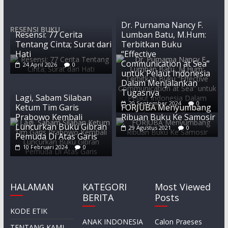
Dr. Purnama Nancy F.
RESENSI BUKU
Resensi: 77 Cerita
Lumban Batu, M.Hum:
Tentang Cinta; Surat dari
Terbitkan Buku
Hati
“Effective
Communication at Sea”
24 April 2026
0
untuk Pelaut Indonesia
Dalam Menjalankan
Tugasnya
Lagi, Sabam Silaban
20 September 2024
0
Ketum Tim Garis
FORJUBA Menyumbang
Prabowo Kembali
Ribuan Buku Ke Samosir
Luncurkan Buku Gibran
29 Agustus 2021
0
Pemuda Di Atas Garis
10 Februari 2024
0
HALAMAN
KATEGORI
Most Viewed
BERITA
Posts
KODE ETIK
ANAK INDONESIA
Calon Praeses
TENTANG KAMI