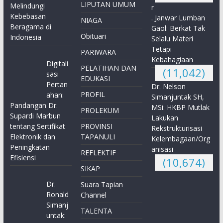
LIPUTAN UMUM
Melindungi
r
Kebebasan
. Janwar Lumban
NIAGA
Beragama di
Gaol: Berkat Tak
Obituari
Indonesia
Selalu Materi
Tetapi
PARIWARA
Kebahagiaan
Digitali
PELATIHAN DAN
(11,042)
sasi
EDUKASI
Pertan
Dr. Nelson
PROFIL
ahan:
Simanjuntak SH,
Pandangan Dr.
MSi: HKBP Mutlak
PROLEKUM
Supardi Marbun
Lakukan
tentang Sertifikat
PROVINSI
Rekstrukturisasi
Elektronik dan
TAPANULI
Kelembagaan/Org
Peningkatan
anisasi
REFLEKTIF
Efisiensi
(10,674)
SIKAP
Dr.
Suara Tapian
Ronald
Channel
Simanj
TALENTA
untak: