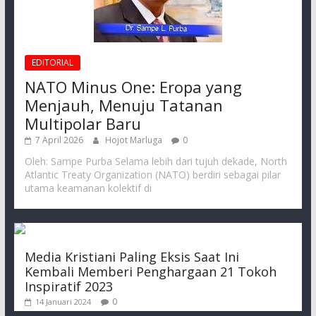
EDITORIAL
NATO Minus One: Eropa yang
Menjauh, Menuju Tatanan
Multipolar Baru
7 April 2026
Hojot Marluga
0
Oleh: Sampe Purba Selama lebih dari tujuh dekade, North
Atlantic Treaty Organization (NATO) berdiri sebagai pilar
utama keamanan kolektif di
Media Kristiani Paling Eksis Saat Ini
Kembali Memberi Penghargaan 21 Tokoh
Inspiratif 2023
0
14 Januari 2024