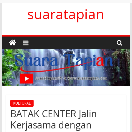
Skip
suaratapian
to
content
KULTURAL
BATAK CENTER Jalin
Kerjasama dengan