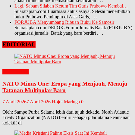
adalah kunci untuk memastikan kelancaran
. . .
Lagi, Sabam Silaban Ketum Tim Garis Prabowo Kembal…
Suaratapian.com-Luarbiasa antusiasnya. Selesai menerbitkan
buku Prabowo Pemimpin di Atas Garis,
. . .
FORJUBA Menyumbang Ribuan Buku Ke Samosir
Suaratapian.com DEPOK-Forum Jurnalis Batak (FORJUBA)
organisasi jurnalis Batak yang baru berdiri
. . .
EDITORIAL
EDITORIAL
NATO Minus One: Eropa yang Menjauh, Menuju
Tatanan Multipolar Baru
7 April 2026
7 April 2026
Hojot Marluga
0
Oleh: Sampe Purba Selama lebih dari tujuh dekade, North Atlantic
Treaty Organization (NATO) berdiri sebagai pilar utama keamanan
kolektif di