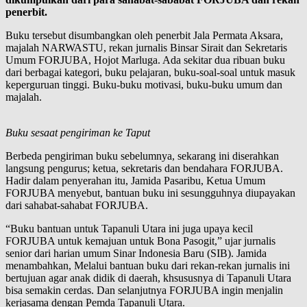
penerbit.
Buku tersebut disumbangkan oleh penerbit Jala Permata Aksara,
majalah NARWASTU, rekan jurnalis Binsar Sirait dan Sekretaris
Umum FORJUBA, Hojot Marluga. Ada sekitar dua ribuan buku
dari berbagai kategori, buku pelajaran, buku-soal-soal untuk masuk
keperguruan tinggi. Buku-buku motivasi, buku-buku umum dan
majalah.
Buku sesaat pengiriman ke Taput
Berbeda pengiriman buku sebelumnya, sekarang ini diserahkan
langsung pengurus; ketua, sekretaris dan bendahara FORJUBA.
Hadir dalam penyerahan itu, Jamida Pasaribu, Ketua Umum
FORJUBA menyebut, bantuan buku ini sesungguhnya diupayakan
dari sahabat-sahabat FORJUBA.
“Buku bantuan untuk Tapanuli Utara ini juga upaya kecil
FORJUBA untuk kemajuan untuk Bona Pasogit,” ujar jurnalis
senior dari harian umum Sinar Indonesia Baru (SIB). Jamida
menambahkan, Melalui bantuan buku dari rekan-rekan jurnalis ini
bertujuan agar anak didik di daerah, khsususnya di Tapanuli Utara
bisa semakin cerdas. Dan selanjutnya FORJUBA ingin menjalin
kerjasama dengan Pemda Tapanuli Utara.