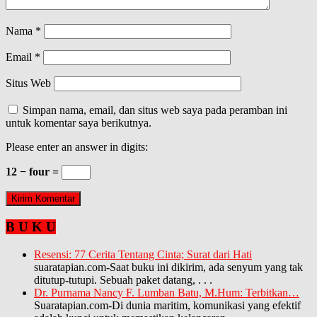
Nama
*
Email
*
Situs Web
Simpan nama, email, dan situs web saya pada peramban ini
untuk komentar saya berikutnya.
Please enter an answer in digits:
12 − four =
B U K U
Resensi: 77 Cerita Tentang Cinta; Surat dari Hati
suaratapian.com-Saat buku ini dikirim, ada senyum yang tak
ditutup-tutupi. Sebuah paket datang,
. . .
Dr. Purnama Nancy F. Lumban Batu, M.Hum: Terbitkan…
Suaratapian.com-Di dunia maritim, komunikasi yang efektif