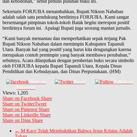
dan kebodohan,” sebut penulis puluhan buku ini.
Sekretaris FORJUBA menambahkan, Bupati Nikson Nababan
adalah salah satu pendukung berdirinya FORJUBA. Kami sangat
bersemangat pimpinan tokoh-tokoh Batak begitu merespon positif
berdirinya forum ini. Apalagi Bupati juga seorang mantan jurnalis.
“Kami banyak memantau dan memperhatikan sepak terjang Pak
Bupati Nikson Nababan dalam memimpin Kabupaten Tapanuli
Utara. Banyak hal yang positif yang harus kita dengungkan karena
merupakan contoh pemimpin yang banyak membawa perubahan,”
sebutnya. Acara dilanjutkan dengan pemberian buku secara simbolis
oleh FORJUBA kepada Bupati Tapanuli Utara, Kepala Dinas
Pendidikan dan Kebudayaan, dan Dinas Perpustakaan. (HM)
Share on
Tweet
Follow us
Facebook
Views:
1,205
Share on Facebook
Share
Share on Twitter
Tweet
Share on Pinterest
Share
Share on LinkedIn
Share
Share on Digg
Share
←
M Kace Telah Membuktikan Bahwa Jesus Kristus Adalah
Tuhan