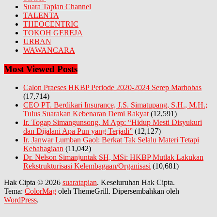
Suara Tapian Channel
TALENTA
THEOCENTRIC
TOKOH GEREJA
URBAN
WAWANCARA
Most Viewed Posts
Calon Praeses HKBP Periode 2020-2024 Serep Marhobas
(17,714)
CEO PT. Berdikari Insurance, J.S. Simatupang, S.H., M.H.;
Tulus Suarakan Kebenaran Demi Rakyat
(12,591)
Ir. Togap Simangunsong, M App: “Hidup Mesti Disyukuri
dan Dijalani Apa Pun yang Terjadi”
(12,127)
Ir. Janwar Lumban Gaol: Berkat Tak Selalu Materi Tetapi
Kebahagiaan
(11,042)
Dr. Nelson Simanjuntak SH, MSi: HKBP Mutlak Lakukan
Rekstrukturisasi Kelembagaan/Organisasi
(10,681)
Hak Cipta © 2026
suaratapian
. Keseluruhan Hak Cipta.
Tema:
ColorMag
oleh ThemeGrill. Dipersembahkan oleh
WordPress
.