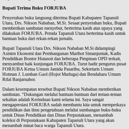
Bupati Terima Buku FORJUBA
Penyerahan buku langsung diterima Bupati Kabupaten Tapanuli
Utara, Drs. Nikson Nababan, M.Si. Sesaat penyerahan buku, Bupati
memberikan sambutan menyebut, berterima kasih atas upaya yang
dilakukan FORJUBA. Pemda Tapanuli Utara berterima kasih untuk
bantuan buku dari rekan-rekan jurnalis.
Bupati Tapanuli Utara Drs. Nikson Nababan M.Si didampingi
Asisten Ekonomi dan Pembangunan Marihot Simanjuntak, Kadis
Pendidikan Bontor Hutasoit dan beberapa Pimpinan OPD terkait,
menyambut baik kunjungan FORJUBA. Turut hadir pengurus pusat
FORJUBA Ketua Umum Jamida Pasaribu, Sekretaris Umum
Hotman J. Lumban Gaol (Hojot Marluga) dan Bendahara Umum
Rifal Banjarnahor.
Dalam kesempatan tersebut Bupati Nikson Nababan memberikan
sambutan. “Dukungan melalui bantuan-bantuan dari teman-teman
sekalian adalah Kerinduan kami selama ini. Saya sangat
mengapresiasi FORJUBA sudah membantu kita untuk memperkaya
pendidikan dan ilmu pengetahuan melalui sumbangan buku-buku
untuk Dinas Pendidikan dan Dinas Perpustakaan, menambah
koleksi di Perpustakaan Kabupaten Tapanuli Utara yang akan
menambah minat baca warga Tapanuli Utara.