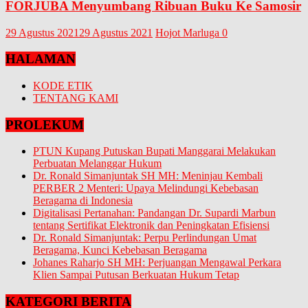
FORJUBA Menyumbang Ribuan Buku Ke Samosir
29 Agustus 2021
29 Agustus 2021
Hojot Marluga
0
HALAMAN
KODE ETIK
TENTANG KAMI
PROLEKUM
PTUN Kupang Putuskan Bupati Manggarai Melakukan
Perbuatan Melanggar Hukum
Dr. Ronald Simanjuntak SH MH: Meninjau Kembali
PERBER 2 Menteri: Upaya Melindungi Kebebasan
Beragama di Indonesia
Digitalisasi Pertanahan: Pandangan Dr. Supardi Marbun
tentang Sertifikat Elektronik dan Peningkatan Efisiensi
Dr. Ronald Simanjuntak: Perpu Perlindungan Umat
Beragama, Kunci Kebebasan Beragama
Johanes Raharjo SH MH: Perjuangan Mengawal Perkara
Klien Sampai Putusan Berkuatan Hukum Tetap
KATEGORI BERITA