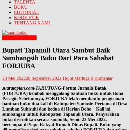
TALENTA
BUKU
EDITORIAL
KODE ETIK
TENTANG KAMI
BONA PASOGIT
Bupati Tapanuli Utara Sambut Baik
Sumbangsih Buku Dari Para Sahabat
FORJUBA
23 Mei 2022
28 September 2022
Hojot Marluga
0 Komentar
suaratapian.com-
TARUTUNG
-Forum Jurnalis Batak
(FORJUBA) kembali menggalang bantuan buku untuk Bona
Pasogit. Sebelumnya, FORJUBA telah membantu pengiriman
bantuan buku dua kali di Kabupaten Samosir. Pertama di Desa
Lumban Suhisuhi dan kedua di Harian Boho. Kali ini,
sumbangan untuk Kabupaten Tapanuli Utara. Penyerahan
buku diserahkan secara simbolik, Senin 23 Mei 2022,
bertempat di Sopo Rakyat Rumah Dinas Bupati. Buku yang
dikumpulkan dari para sahabat-sababat FORJUBA dan rekan