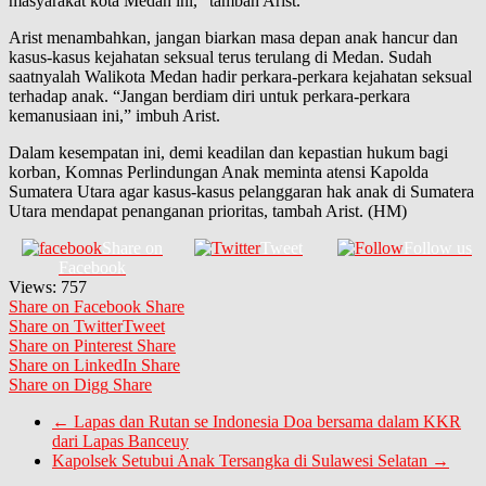
masyarakat kota Medan ini,” tambah Arist.
Arist menambahkan, jangan biarkan masa depan anak hancur dan
kasus-kasus kejahatan seksual terus terulang di Medan. Sudah
saatnyalah Walikota Medan hadir perkara-perkara kejahatan seksual
terhadap anak. “Jangan berdiam diri untuk perkara-perkara
kemanusiaan ini,” imbuh Arist.
Dalam kesempatan ini, demi keadilan dan kepastian hukum bagi
korban, Komnas Perlindungan Anak meminta atensi Kapolda
Sumatera Utara agar kasus-kasus pelanggaran hak anak di Sumatera
Utara mendapat penanganan prioritas, tambah Arist. (HM)
Share on
Tweet
Follow us
Facebook
Views:
757
Share on Facebook
Share
Share on Twitter
Tweet
Share on Pinterest
Share
Share on LinkedIn
Share
Share on Digg
Share
←
Lapas dan Rutan se Indonesia Doa bersama dalam KKR
dari Lapas Banceuy
Kapolsek Setubui Anak Tersangka di Sulawesi Selatan
→