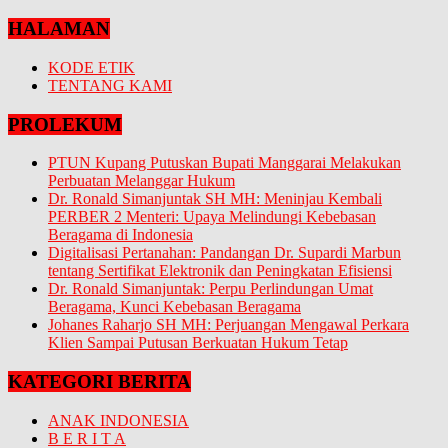
HALAMAN
KODE ETIK
TENTANG KAMI
PROLEKUM
PTUN Kupang Putuskan Bupati Manggarai Melakukan
Perbuatan Melanggar Hukum
Dr. Ronald Simanjuntak SH MH: Meninjau Kembali
PERBER 2 Menteri: Upaya Melindungi Kebebasan
Beragama di Indonesia
Digitalisasi Pertanahan: Pandangan Dr. Supardi Marbun
tentang Sertifikat Elektronik dan Peningkatan Efisiensi
Dr. Ronald Simanjuntak: Perpu Perlindungan Umat
Beragama, Kunci Kebebasan Beragama
Johanes Raharjo SH MH: Perjuangan Mengawal Perkara
Klien Sampai Putusan Berkuatan Hukum Tetap
KATEGORI BERITA
ANAK INDONESIA
B E R I T A