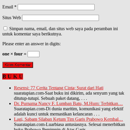
Email
*
Situs Web
Simpan nama, email, dan situs web saya pada peramban ini
untuk komentar saya berikutnya.
Please enter an answer in digits:
one × four =
B U K U
Resensi: 77 Cerita Tentang Cinta; Surat dari Hati
suaratapian.com-Saat buku ini dikirim, ada senyum yang tak
ditutup-tutupi. Sebuah paket datang,
. . .
Dr. Purnama Nancy F. Lumban Batu, M.Hum: Terbitkan…
Suaratapian.com-Di dunia maritim, komunikasi yang efektif
adalah kunci untuk memastikan kelancaran
. . .
Lagi, Sabam Silaban Ketum Tim Garis Prabowo Kembal…
Suaratapian.com-Luarbiasa antusiasnya. Selesai menerbitkan
buku Prabowo Pemimpin di Atas Garis,
. . .