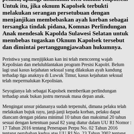
Untuk itu, jika oknum Kapolsek terbukti
melakukan serangan persetubuan dengan
menjanjikan membebaskan ayah korban sebagai
tersangka tindak pidana, Komnas Perlindungan
Anak mendesak Kapolda Sulawesi Selatan untuk
membebas tugaskan Oknum Kapolsek tersebut
dan dimintai pertanggungjawaban hukumnya.
Peristiwa yang menjijikkan kan ini telah mencoreng wajah
Kepolisian dan meluluhlantakan program Presisi Kapolri. Belum
lagi usai kasus kejahatan seksual yang dilakukan ayah kandung
terhadap tiga anaknya di Luwuk Timur, kasus kejahatan seksual
telah mepermalukan Kepolisian.
Seyogianya lah sebagai Kapolsek memberikan perlindungan
terhadap anak bukan justru merusak masa depan anak.
Mengingat unsur pidananya sudah terpenuhi, dimana pelaku telah
melakukan bujuk rayu, janji-janji kepada korban, pelaku dapat
diancam dengan pidana minimal 10 tahun dan maksimal 20 tahun
sesuai dengan ketentuan pasal 82 yang diatur dalam UU RI Nomor :
17 Tahun 2016 tentang Penerapan Perpu No. 02 Tahun 2016
tentang perubahan kedua atas UU RI No. 23 Tahun 2002 tentang