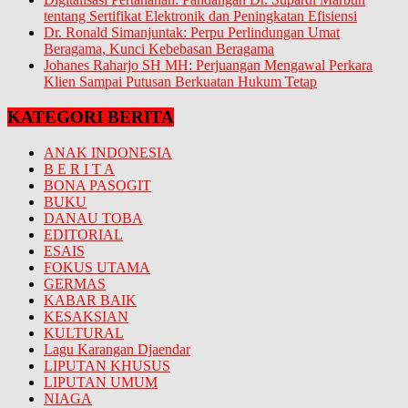
tentang Sertifikat Elektronik dan Peningkatan Efisiensi
Dr. Ronald Simanjuntak: Perpu Perlindungan Umat
Beragama, Kunci Kebebasan Beragama
Johanes Raharjo SH MH: Perjuangan Mengawal Perkara
Klien Sampai Putusan Berkuatan Hukum Tetap
KATEGORI BERITA
ANAK INDONESIA
B E R I T A
BONA PASOGIT
BUKU
DANAU TOBA
EDITORIAL
ESAIS
FOKUS UTAMA
GERMAS
KABAR BAIK
KESAKSIAN
KULTURAL
Lagu Karangan Djaendar
LIPUTAN KHUSUS
LIPUTAN UMUM
NIAGA