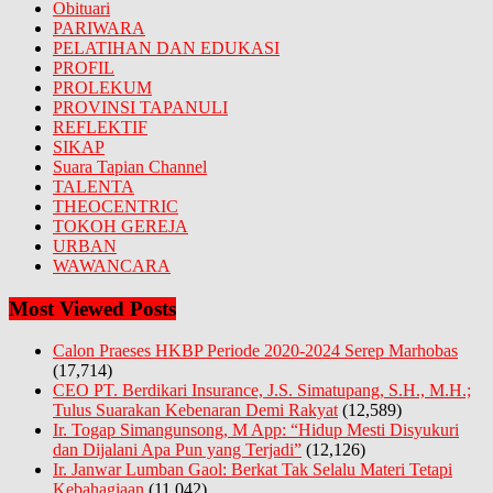
Obituari
PARIWARA
PELATIHAN DAN EDUKASI
PROFIL
PROLEKUM
PROVINSI TAPANULI
REFLEKTIF
SIKAP
Suara Tapian Channel
TALENTA
THEOCENTRIC
TOKOH GEREJA
URBAN
WAWANCARA
Most Viewed Posts
Calon Praeses HKBP Periode 2020-2024 Serep Marhobas
(17,714)
CEO PT. Berdikari Insurance, J.S. Simatupang, S.H., M.H.;
Tulus Suarakan Kebenaran Demi Rakyat
(12,589)
Ir. Togap Simangunsong, M App: “Hidup Mesti Disyukuri
dan Dijalani Apa Pun yang Terjadi”
(12,126)
Ir. Janwar Lumban Gaol: Berkat Tak Selalu Materi Tetapi
Kebahagiaan
(11,042)