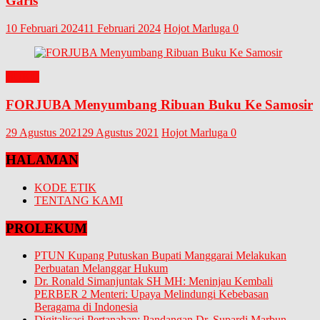
Garis
10 Februari 2024
11 Februari 2024
Hojot Marluga
0
BUKU
FORJUBA Menyumbang Ribuan Buku Ke Samosir
29 Agustus 2021
29 Agustus 2021
Hojot Marluga
0
HALAMAN
KODE ETIK
TENTANG KAMI
PROLEKUM
PTUN Kupang Putuskan Bupati Manggarai Melakukan
Perbuatan Melanggar Hukum
Dr. Ronald Simanjuntak SH MH: Meninjau Kembali
PERBER 2 Menteri: Upaya Melindungi Kebebasan
Beragama di Indonesia
Digitalisasi Pertanahan: Pandangan Dr. Supardi Marbun