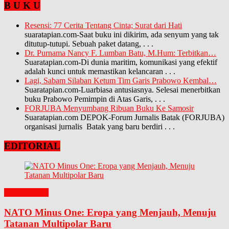
B U K U
Resensi: 77 Cerita Tentang Cinta; Surat dari Hati
suaratapian.com-Saat buku ini dikirim, ada senyum yang tak
ditutup-tutupi. Sebuah paket datang,
. . .
Dr. Purnama Nancy F. Lumban Batu, M.Hum: Terbitkan…
Suaratapian.com-Di dunia maritim, komunikasi yang efektif
adalah kunci untuk memastikan kelancaran
. . .
Lagi, Sabam Silaban Ketum Tim Garis Prabowo Kembal…
Suaratapian.com-Luarbiasa antusiasnya. Selesai menerbitkan
buku Prabowo Pemimpin di Atas Garis,
. . .
FORJUBA Menyumbang Ribuan Buku Ke Samosir
Suaratapian.com DEPOK-Forum Jurnalis Batak (FORJUBA)
organisasi jurnalis Batak yang baru berdiri
. . .
EDITORIAL
EDITORIAL
NATO Minus One: Eropa yang Menjauh, Menuju
Tatanan Multipolar Baru