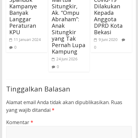
Kampanye
Situngkir,
Dilakukan
Banyak
Ak. “Ompu
Kepada
Langgar
Abraham”:
Anggota
Peraturan
Anak
DPRD Kota
KPU
Situngkir
Bekasi
yang Tak
11 Januari 2024
9 Juni 2020
Pernah Lupa
0
0
Kampung
24 Juni 2026
0
Tinggalkan Balasan
Alamat email Anda tidak akan dipublikasikan.
Ruas
yang wajib ditandai
*
Komentar
*