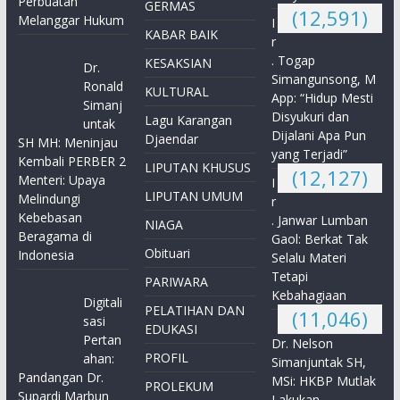
Perbuatan
GERMAS
(12,591)
Melanggar Hukum
I
KABAR BAIK
r
. Togap
KESAKSIAN
Dr.
Simangunsong, M
Ronald
KULTURAL
App: “Hidup Mesti
Simanj
Disyukuri dan
Lagu Karangan
untak
Dijalani Apa Pun
Djaendar
SH MH: Meninjau
yang Terjadi”
Kembali PERBER 2
LIPUTAN KHUSUS
(12,127)
Menteri: Upaya
I
LIPUTAN UMUM
Melindungi
r
Kebebasan
. Janwar Lumban
NIAGA
Beragama di
Gaol: Berkat Tak
Obituari
Indonesia
Selalu Materi
Tetapi
PARIWARA
Kebahagiaan
Digitali
PELATIHAN DAN
(11,046)
sasi
EDUKASI
Pertan
Dr. Nelson
PROFIL
ahan:
Simanjuntak SH,
Pandangan Dr.
MSi: HKBP Mutlak
PROLEKUM
Supardi Marbun
Lakukan