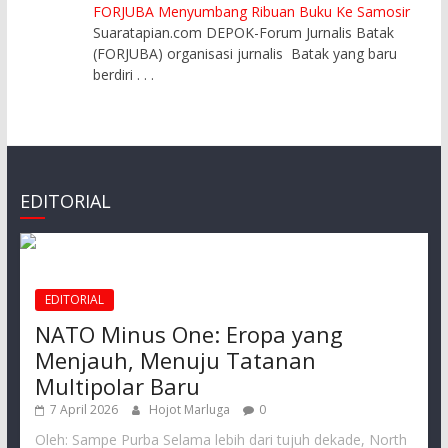
FORJUBA Menyumbang Ribuan Buku Ke Samosir
Suaratapian.com DEPOK-Forum Jurnalis Batak
(FORJUBA) organisasi jurnalis Batak yang baru
berdiri
. . .
EDITORIAL
EDITORIAL
NATO Minus One: Eropa yang
Menjauh, Menuju Tatanan
Multipolar Baru
7 April 2026
Hojot Marluga
0
Oleh: Sampe Purba Selama lebih dari tujuh dekade, North