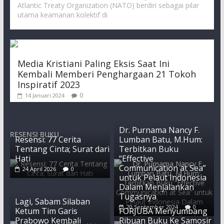
Atlantic Treaty Organization (NATO) berdiri sebagai pilar
utama keamanan kolektif di
Media Kristiani Paling Eksis Saat Ini
Kembali Memberi Penghargaan 21 Tokoh
Inspiratif 2023
0
14 Januari 2024
Dr. Purnama Nancy F.
RESENSI BUKU
Resensi: 77 Cerita
Lumban Batu, M.Hum:
Tentang Cinta; Surat dari
Terbitkan Buku
Hati
“Effective
Communication at Sea”
24 April 2026
0
untuk Pelaut Indonesia
Dalam Menjalankan
Tugasnya
Lagi, Sabam Silaban
20 September 2024
0
Ketum Tim Garis
FORJUBA Menyumbang
Prabowo Kembali
Ribuan Buku Ke Samosir