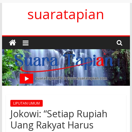
Skip
suaratapian
to
content
LIPUTAN UMUM
Jokowi: “Setiap Rupiah
Uang Rakyat Harus