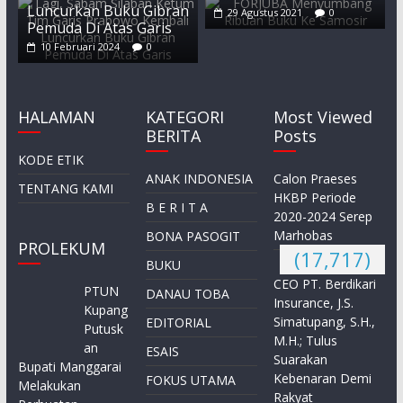
Luncurkan Buku Gibran
29 Agustus 2021
0
Pemuda Di Atas Garis
10 Februari 2024
0
HALAMAN
KATEGORI
Most Viewed
BERITA
Posts
KODE ETIK
ANAK INDONESIA
Calon Praeses
TENTANG KAMI
HKBP Periode
B E R I T A
2020-2024 Serep
Marhobas
BONA PASOGIT
PROLEKUM
(17,717)
BUKU
CEO PT. Berdikari
PTUN
DANAU TOBA
Insurance, J.S.
Kupang
Simatupang, S.H.,
EDITORIAL
Putusk
M.H.; Tulus
an
ESAIS
Suarakan
Bupati Manggarai
Kebenaran Demi
FOKUS UTAMA
Melakukan
Rakyat