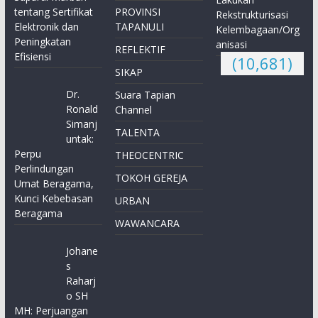
tentang Sertifikat
PROVINSI
Rekstrukturisasi
Elektronik dan
TAPANULI
Kelembagaan/Org
Peningkatan
anisasi
REFLEKTIF
Efisiensi
(10,681)
SIKAP
Dr.
Suara Tapian
Ronald
Channel
Simanj
TALENTA
untak:
Perpu
THEOCENTRIC
Perlindungan
TOKOH GEREJA
Umat Beragama,
Kunci Kebebasan
URBAN
Beragama
WAWANCARA
Johane
s
Raharj
o SH
MH: Perjuangan