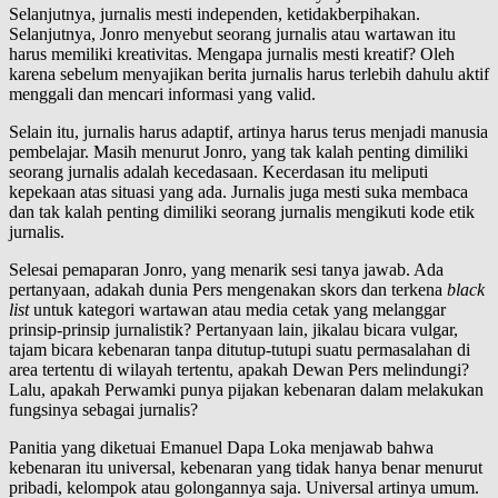
Selanjutnya, jurnalis mesti independen, ketidakberpihakan.
Selanjutnya, Jonro menyebut seorang jurnalis atau wartawan itu
harus memiliki kreativitas. Mengapa jurnalis mesti kreatif? Oleh
karena sebelum menyajikan berita jurnalis harus terlebih dahulu aktif
menggali dan mencari informasi yang valid.
Selain itu, jurnalis harus adaptif, artinya harus terus menjadi manusia
pembelajar. Masih menurut Jonro, yang tak kalah penting dimiliki
seorang jurnalis adalah kecedasaan. Kecerdasan itu meliputi
kepekaan atas situasi yang ada. Jurnalis juga mesti suka membaca
dan tak kalah penting dimiliki seorang jurnalis mengikuti kode etik
jurnalis.
Selesai pemaparan Jonro, yang menarik sesi tanya jawab. Ada
pertanyaan, adakah dunia Pers mengenakan skors dan terkena
black
list
untuk kategori wartawan atau media cetak yang melanggar
prinsip-prinsip jurnalistik? Pertanyaan lain, jikalau bicara vulgar,
tajam bicara kebenaran tanpa ditutup-tutupi suatu permasalahan di
area tertentu di wilayah tertentu, apakah Dewan Pers melindungi?
Lalu, apakah Perwamki punya pijakan kebenaran dalam melakukan
fungsinya sebagai jurnalis?
Panitia yang diketuai Emanuel Dapa Loka menjawab bahwa
kebenaran itu universal, kebenaran yang tidak hanya benar menurut
pribadi, kelompok atau golongannya saja. Universal artinya umum.