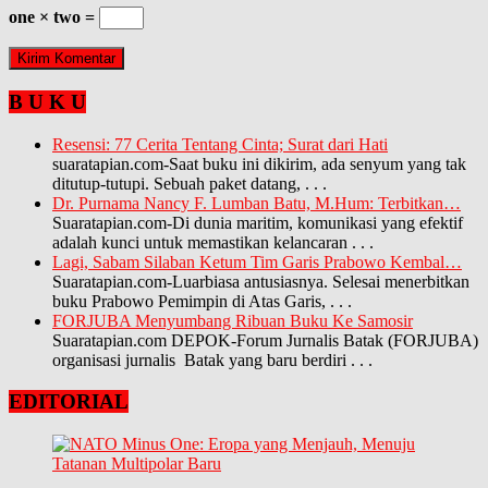
one × two =
B U K U
Resensi: 77 Cerita Tentang Cinta; Surat dari Hati
suaratapian.com-Saat buku ini dikirim, ada senyum yang tak
ditutup-tutupi. Sebuah paket datang,
. . .
Dr. Purnama Nancy F. Lumban Batu, M.Hum: Terbitkan…
Suaratapian.com-Di dunia maritim, komunikasi yang efektif
adalah kunci untuk memastikan kelancaran
. . .
Lagi, Sabam Silaban Ketum Tim Garis Prabowo Kembal…
Suaratapian.com-Luarbiasa antusiasnya. Selesai menerbitkan
buku Prabowo Pemimpin di Atas Garis,
. . .
FORJUBA Menyumbang Ribuan Buku Ke Samosir
Suaratapian.com DEPOK-Forum Jurnalis Batak (FORJUBA)
organisasi jurnalis Batak yang baru berdiri
. . .
EDITORIAL