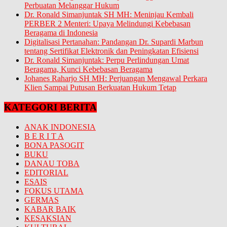
Perbuatan Melanggar Hukum
Dr. Ronald Simanjuntak SH MH: Meninjau Kembali
PERBER 2 Menteri: Upaya Melindungi Kebebasan
Beragama di Indonesia
Digitalisasi Pertanahan: Pandangan Dr. Supardi Marbun
tentang Sertifikat Elektronik dan Peningkatan Efisiensi
Dr. Ronald Simanjuntak: Perpu Perlindungan Umat
Beragama, Kunci Kebebasan Beragama
Johanes Raharjo SH MH: Perjuangan Mengawal Perkara
Klien Sampai Putusan Berkuatan Hukum Tetap
KATEGORI BERITA
ANAK INDONESIA
B E R I T A
BONA PASOGIT
BUKU
DANAU TOBA
EDITORIAL
ESAIS
FOKUS UTAMA
GERMAS
KABAR BAIK
KESAKSIAN