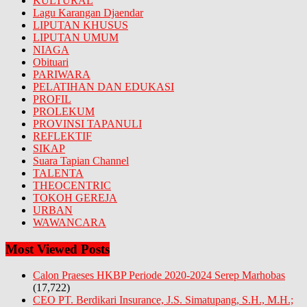
KULTURAL
Lagu Karangan Djaendar
LIPUTAN KHUSUS
LIPUTAN UMUM
NIAGA
Obituari
PARIWARA
PELATIHAN DAN EDUKASI
PROFIL
PROLEKUM
PROVINSI TAPANULI
REFLEKTIF
SIKAP
Suara Tapian Channel
TALENTA
THEOCENTRIC
TOKOH GEREJA
URBAN
WAWANCARA
Most Viewed Posts
Calon Praeses HKBP Periode 2020-2024 Serep Marhobas
(17,722)
CEO PT. Berdikari Insurance, J.S. Simatupang, S.H., M.H.;