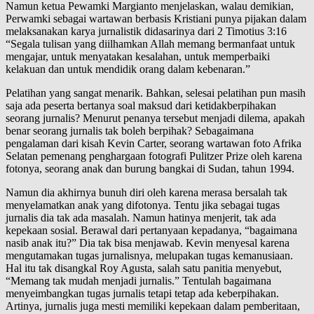
Namun ketua Pewamki Margianto menjelaskan, walau demikian,
Perwamki sebagai wartawan berbasis Kristiani punya pijakan dalam
melaksanakan karya jurnalistik didasarinya dari 2 Timotius 3:16
“Segala tulisan yang diilhamkan Allah memang bermanfaat untuk
mengajar, untuk menyatakan kesalahan, untuk memperbaiki
kelakuan dan untuk mendidik orang dalam kebenaran.”
Pelatihan yang sangat menarik. Bahkan, selesai pelatihan pun masih
saja ada peserta bertanya soal maksud dari ketidakberpihakan
seorang jurnalis? Menurut penanya tersebut menjadi dilema, apakah
benar seorang jurnalis tak boleh berpihak? Sebagaimana
pengalaman dari kisah Kevin Carter, seorang wartawan foto Afrika
Selatan pemenang penghargaan fotografi Pulitzer Prize oleh karena
fotonya, seorang anak dan burung bangkai di Sudan, tahun 1994.
Namun dia akhirnya bunuh diri oleh karena merasa bersalah tak
menyelamatkan anak yang difotonya. Tentu jika sebagai tugas
jurnalis dia tak ada masalah. Namun hatinya menjerit, tak ada
kepekaan sosial. Berawal dari pertanyaan kepadanya, “bagaimana
nasib anak itu?” Dia tak bisa menjawab. Kevin menyesal karena
mengutamakan tugas jurnalisnya, melupakan tugas kemanusiaan.
Hal itu tak disangkal Roy Agusta, salah satu panitia menyebut,
“Memang tak mudah menjadi jurnalis.” Tentulah bagaimana
menyeimbangkan tugas jurnalis tetapi tetap ada keberpihakan.
Artinya, jurnalis juga mesti memiliki kepekaan dalam pemberitaan,