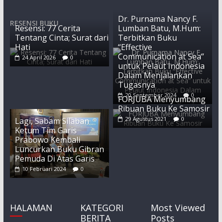
Dr. Purnama Nancy F.
RESENSI BUKU
Resensi: 77 Cerita
Lumban Batu, M.Hum:
Tentang Cinta; Surat dari
Terbitkan Buku
Hati
“Effective
Communication at Sea”
24 April 2026
0
untuk Pelaut Indonesia
Dalam Menjalankan
Tugasnya
20 September 2024
0
FORJUBA Menyumbang
Ribuan Buku Ke Samosir
29 Agustus 2021
0
Lagi, Sabam Silaban
Ketum Tim Garis
Prabowo Kembali
Luncurkan Buku Gibran
Pemuda Di Atas Garis
10 Februari 2024
0
HALAMAN
KATEGORI
Most Viewed
BERITA
Posts