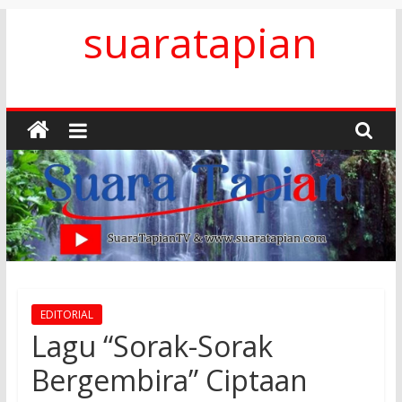
Skip
suaratapian
to
content
EDITORIAL
Lagu “Sorak-Sorak
Bergembira” Ciptaan