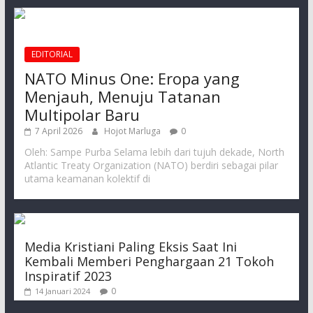
EDITORIAL
NATO Minus One: Eropa yang
Menjauh, Menuju Tatanan
Multipolar Baru
7 April 2026
Hojot Marluga
0
Oleh: Sampe Purba Selama lebih dari tujuh dekade, North
Atlantic Treaty Organization (NATO) berdiri sebagai pilar
utama keamanan kolektif di
Media Kristiani Paling Eksis Saat Ini
Kembali Memberi Penghargaan 21 Tokoh
Inspiratif 2023
0
14 Januari 2024