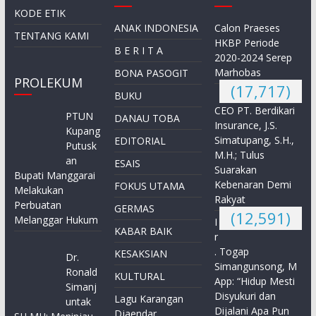
KODE ETIK
ANAK INDONESIA
Calon Praeses
TENTANG KAMI
HKBP Periode
B E R I T A
2020-2024 Serep
Marhobas
BONA PASOGIT
PROLEKUM
(17,717)
BUKU
CEO PT. Berdikari
PTUN
DANAU TOBA
Insurance, J.S.
Kupang
Simatupang, S.H.,
EDITORIAL
Putusk
M.H.; Tulus
an
ESAIS
Suarakan
Bupati Manggarai
Kebenaran Demi
FOKUS UTAMA
Melakukan
Rakyat
Perbuatan
GERMAS
(12,591)
Melanggar Hukum
I
KABAR BAIK
r
. Togap
KESAKSIAN
Dr.
Simangunsong, M
Ronald
KULTURAL
App: “Hidup Mesti
Simanj
Disyukuri dan
Lagu Karangan
untak
Dijalani Apa Pun
Djaendar