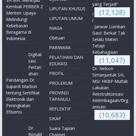
SH MH: Meninjau
yang Terjadi”
Kembali PERBER 2
LIPUTAN KHUSUS
(12,128)
Menteri: Upaya
I
LIPUTAN UMUM
Melindungi
r
Kebebasan
. Janwar Lumban
NIAGA
Beragama di
Gaol: Berkat Tak
Obituari
Indonesia
Selalu Materi
Tetapi
PARIWARA
Kebahagiaan
Digitali
PELATIHAN DAN
(11,047)
sasi
EDUKASI
Pertan
Dr. Nelson
PROFIL
ahan:
Simanjuntak SH,
Pandangan Dr.
MSi: HKBP Mutlak
PROLEKUM
Supardi Marbun
Lakukan
tentang Sertifikat
PROVINSI
Rekstrukturisasi
Elektronik dan
TAPANULI
Kelembagaan/Org
Peningkatan
anisasi
REFLEKTIF
Efisiensi
(10,683)
SIKAP
Dr.
Suara Tapian
Ronald
Channel