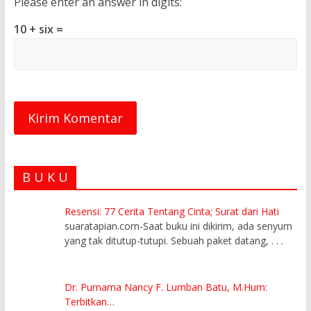
Please enter an answer in digits:
10 + six =
B U K U
Resensi: 77 Cerita Tentang Cinta; Surat dari Hati
suaratapian.com-Saat buku ini dikirim, ada senyum
yang tak ditutup-tutupi. Sebuah paket datang,
. . .
Dr. Purnama Nancy F. Lumban Batu, M.Hum:
Terbitkan…