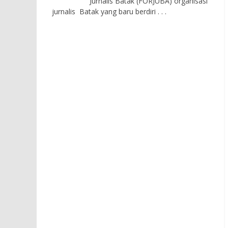
Jurnalis Batak (FORJUBA) organisasi
jurnalis Batak yang baru berdiri
. . .