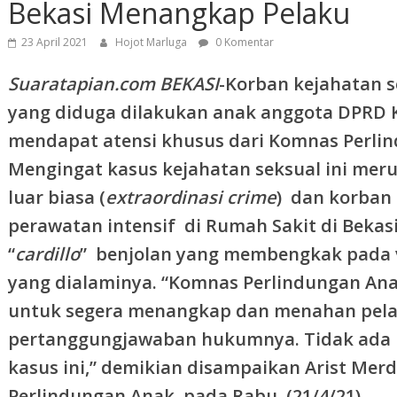
Bekasi Menangkap Pelaku
23 April 2021
Hojot Marluga
0 Komentar
Suaratapian.com BEKASI
-Korban kejahatan se
yang diduga dilakukan anak anggota DPRD Kot
mendapat atensi khusus dari Komnas Perli
Mengingat kasus kejahatan seksual ini mer
luar biasa (
extraordinasi crime
) dan korban 
perawatan intensif di Rumah Sakit di Bekas
“
cardillo
” benjolan yang membengkak pada v
yang dialaminya. “Komnas Perlindungan Ana
untuk segera menangkap dan menahan pela
pertanggungjawaban hukumnya. Tidak ada 
kasus ini,” demikian disampaikan Arist Me
Perlindungan Anak, pada Rabu, (21/4/21).