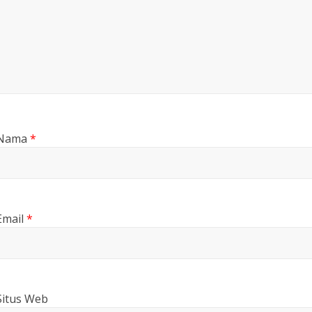
Nama
*
Email
*
Situs Web