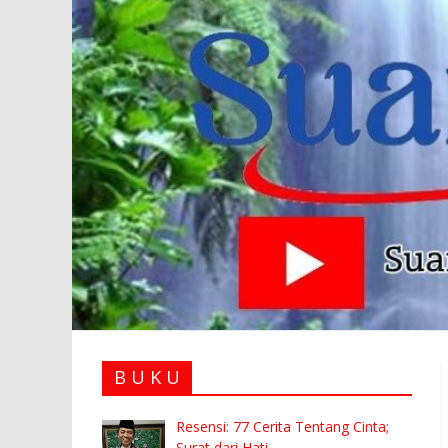
B U K U
Resensi: 77 Cerita Tentang Cinta;
Surat dari Hati