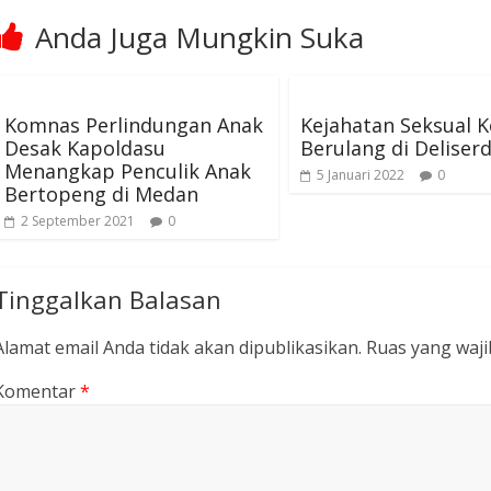
Anda Juga Mungkin Suka
Komnas Perlindungan Anak
Kejahatan Seksual 
Desak Kapoldasu
Berulang di Deliser
Menangkap Penculik Anak
5 Januari 2022
0
Bertopeng di Medan
2 September 2021
0
Tinggalkan Balasan
Alamat email Anda tidak akan dipublikasikan.
Ruas yang waji
Komentar
*