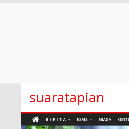
Skip
suaratapian
to
content
B E R I T A
ESAIS
NIAGA
OBIT