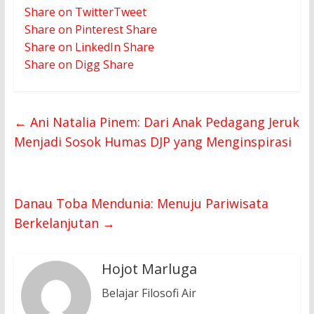
Share on Twitter
Tweet
Share on Pinterest
Share
Share on LinkedIn
Share
Share on Digg
Share
←
Ani Natalia Pinem: Dari Anak Pedagang Jeruk
Menjadi Sosok Humas DJP yang Menginspirasi
Danau Toba Mendunia: Menuju Pariwisata
Berkelanjutan
→
Hojot Marluga
Belajar Filosofi Air