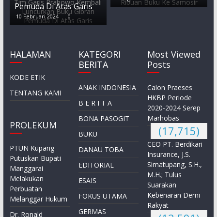
Pemuda Di Atas Garis
10 Februari 2024
0
HALAMAN
KATEGORI
Most Viewed
BERITA
Posts
KODE ETIK
ANAK INDONESIA
Calon Praeses
TENTANG KAMI
HKBP Periode
B E R I T A
2020-2024 Serep
Marhobas
BONA PASOGIT
PROLEKUM
(17,715)
BUKU
CEO PT. Berdikari
PTUN Kupang
DANAU TOBA
Insurance, J.S.
Putuskan Bupati
Simatupang, S.H.,
EDITORIAL
Manggarai
M.H.; Tulus
Melakukan
ESAIS
Suarakan
Perbuatan
Kebenaran Demi
FOKUS UTAMA
Melanggar Hukum
Rakyat
GERMAS
Dr. Ronald