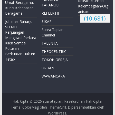
Rekstrukturisasi
Umat Beragama,
TAPANULI
Kelembagaan/Org
Kunci Kebebasan
anisasi
Beragama
REFLEKTIF
(10,681)
Johanes Raharjo
SIKAP
SH MH:
Suara Tapian
Perjuangan
Channel
Mengawal Perkara
Klien Sampai
TALENTA
Putusan
THEOCENTRIC
Berkuatan Hukum
Tetap
TOKOH GEREJA
URBAN
WAWANCARA
Hak Cipta © 2026
suaratapian
. Keseluruhan Hak Cipta.
Tema:
ColorMag
oleh ThemeGrill. Dipersembahkan oleh
WordPress
.