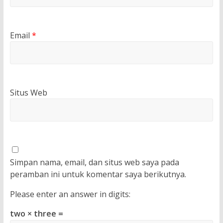
Email
*
Situs Web
Simpan nama, email, dan situs web saya pada
peramban ini untuk komentar saya berikutnya.
Please enter an answer in digits:
two × three =