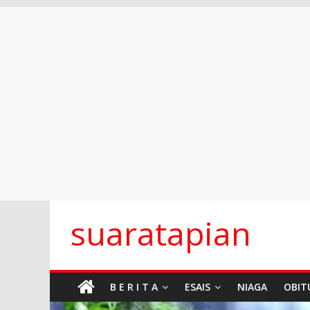
Skip
suaratapian
to
content
B E R I T A
ESAIS
NIAGA
OBIT