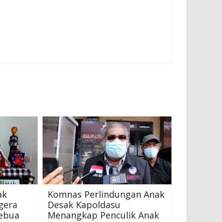
ak
Komnas Perlindungan Anak
gera
Desak Kapoldasu
ebua
Menangkap Penculik Anak