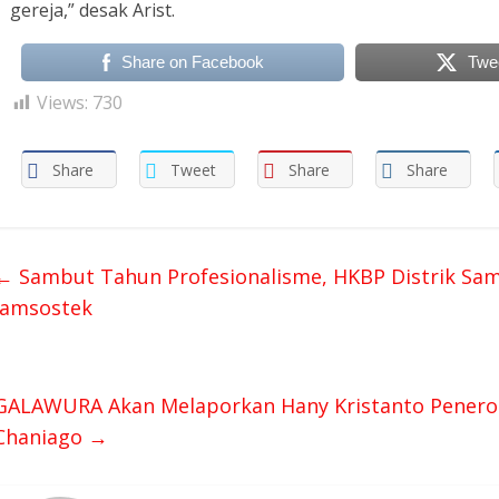
gereja,” desak Arist.
Share on Facebook
Twe
Views:
730
Share
Tweet
Share
Share
←
Sambut Tahun Profesionalisme, HKBP Distrik Samo
Jamsostek
GALAWURA Akan Melaporkan Hany Kristanto Peneror,
Chaniago
→