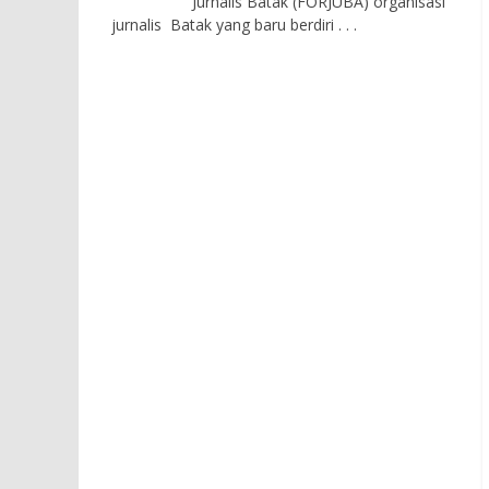
Jurnalis Batak (FORJUBA) organisasi
jurnalis Batak yang baru berdiri
. . .