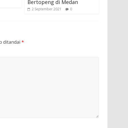
Bertopeng di Medan
2 September 2021
0
b ditandai
*