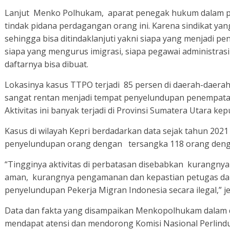
Lanjut Menko Polhukam, aparat penegak hukum dalam p
tindak pidana perdagangan orang ini. Karena sindikat yan
sehingga bisa ditindaklanjuti yakni siapa yang menjadi p
siapa yang mengurus imigrasi, siapa pegawai administras
daftarnya bisa dibuat.
Lokasinya kasus TTPO terjadi 85 persen di daerah-daera
sangat rentan menjadi tempat penyelundupan penempatan
Aktivitas ini banyak terjadi di Provinsi Sumatera Utara ke
Kasus di wilayah Kepri berdadarkan data sejak tahun 2021
penyelundupan orang dengan tersangka 118 orang deng
“Tingginya aktivitas di perbatasan disebabkan kurangny
aman, kurangnya pengamanan dan kepastian petugas d
penyelundupan Pekerja Migran Indonesia secara ilegal,” j
Data dan fakta yang disampaikan Menkopolhukam dalam dis
mendapat atensi dan mendorong Komisi Nasional Perlind