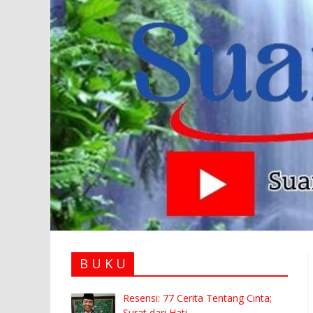
B U K U
Resensi: 77 Cerita Tentang Cinta;
Surat dari Hati