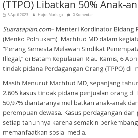
(TTPO) Libatkan 50% Anak-an
8 April 2023
Hojot Marluga
0 Komentar
Suaratapian.com
– Menteri Kordinator Bidang
(Menko Polhukam) Machfud MD dalam kegiata
“Perang Semesta Melawan Sindikat Penempata
Illegal,” di Batam Kepulauan Riau Kamis, 6 A
tindak pidana Perdagangan Orang (TPPO) di I
Masih Menurut Machfud MD, sepanjang tahun
2.605 kasus tindak pidana penjualan orang di 
50,97% diantaranya melibatkan anak-anak da
perempuan dewasa. Kasus perdagangan dan p
setiap tahunnya karena semakin berkemban
memanfaatkan sosial media.