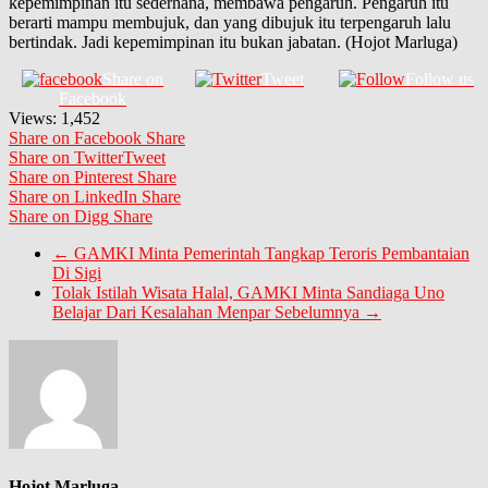
kepemimpinan itu sederhana, membawa pengaruh. Pengaruh itu
berarti mampu membujuk, dan yang dibujuk itu terpengaruh lalu
bertindak. Jadi kepemimpinan itu bukan jabatan. (Hojot Marluga)
Share on
Tweet
Follow us
Facebook
Views:
1,452
Share on Facebook
Share
Share on Twitter
Tweet
Share on Pinterest
Share
Share on LinkedIn
Share
Share on Digg
Share
←
GAMKI Minta Pemerintah Tangkap Teroris Pembantaian
Di Sigi
Tolak Istilah Wisata Halal, GAMKI Minta Sandiaga Uno
Belajar Dari Kesalahan Menpar Sebelumnya
→
Hojot Marluga