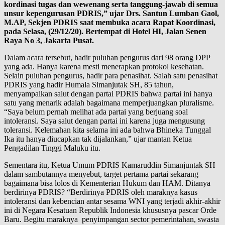
kordinasi tugas dan wewenang serta tanggung-jawab di semua
unsur kepengurusan PDRIS,” ujar Drs. Santun Lumban Gaol,
M.AP, Sekjen PDRIS saat membuka acara Rapat Koordinasi,
pada Selasa, (29/12/20). Bertempat di Hotel HI, Jalan Senen
Raya No 3, Jakarta Pusat.
Dalam acara tersebut, hadir puluhan pengurus dari 98 orang DPP
yang ada. Hanya karena mesti menerapkan protokol kesehatan.
Selain puluhan pengurus, hadir para penasihat. Salah satu penasihat
PDRIS yang hadir Humala Simanjutak SH, 85 tahun,
menyampaikan salut dengan partai PDRIS bahwa partai ini hanya
satu yang menarik adalah bagaimana memperjuangkan pluralisme.
“Saya belum pernah melihat ada partai yang berjuang soal
intoleransi. Saya salut dengan partai ini karena juga mengusung
toleransi. Kelemahan kita selama ini ada bahwa Bhineka Tunggal
Ika itu hanya diucapkan tak dijalankan,” ujar mantan Ketua
Pengadilan Tinggi Maluku itu.
Sementara itu, Ketua Umum PDRIS Kamaruddin Simanjuntak SH
dalam sambutannya menyebut, target pertama partai sekarang
bagaimana bisa lolos di Kementerian Hukum dan HAM. Ditanya
berdirinya PDRIS? “Berdirinya PDRIS oleh maraknya kasus
intoleransi dan kebencian antar sesama WNI yang terjadi akhir-akhir
ini di Negara Kesatuan Republik Indonesia khususnya pascar Orde
Baru. Begitu maraknya penyimpangan sector pemerintahan, swasta