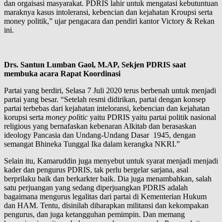
dan orgaisasi masyarakat. PDRIS lahir untuk mengatasi kebutuntuan
maraknya kasus intoleransi, kebencian dan kejahatan Kroupsi serta
money politik,” ujar pengacara dan pendiri kantor Victory & Rekan
ini.
Drs. Santun Lumban Gaol, M.AP, Sekjen PDRIS saat
membuka acara Rapat Koordinasi
Partai yang berdiri, Selasa 7 Juli 2020 terus berbenah untuk menjadi
partai yang besar. “Setelah resmi didirikan, partai dengan konsep
partai terbebas dari kejahatan inteloransi, kebencian dan kejahatan
korupsi serta
money politic
yaitu PDRIS yaitu partai politik nasional
religious yang bernafaskan kebenaran Alkitab dan berasaskan
ideology Pancasia dan Undang-Undang Dasar 1945, dengan
semangat Bhineka Tunggal Ika dalam kerangka NKRI.”
Selain itu, Kamaruddin juga menyebut untuk syarat menjadi menjadi
kader dan pengurus PDRIS, tak perlu bergelar sarjana, asal
berprilaku baik dan berkarkter baik. Dia juga menambahkan, salah
satu perjuangan yang sedang diperjuangkan PDRIS adalah
bagaimana mengurus legalitas dari partai di Kementerian Hukum
dan HAM. Tentu, disinilah diharapkan militansi dan kekompakan
pengurus, dan juga ketangguhan pemimpin. Dan memang