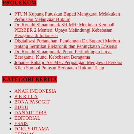
PROLEKUM
PTUN Kupang Putuskan Bupati Manggarai Melakukan
Perbuatan Melanggar Hukum
Dr. Ronald Simanjuntak SH MH: Meninjau Kembali
PERBER 2 Menteri: Upaya Melindungi Kebebasan
Beragama di Indonesia
Digitalisasi Pertanahan: Pandangan Dr. Supardi Marbun
tentang Sertifikat Elektronik dan Peningkatan Efisiensi
Dr. Ronald Simanjuntak: Perpu Perlindungan Umat
Beragama, Kunci Kebebasan Beragama
Johanes Raharjo SH MH: Perjuangan Mengawal Perkara
Klien Sampai Putusan Berkuatan Hukum Tetap
KATEGORI BERITA
ANAK INDONESIA
B E R I T A
BONA PASOGIT
BUKU
DANAU TOBA
EDITORIAL
ESAIS
FOKUS UTAMA