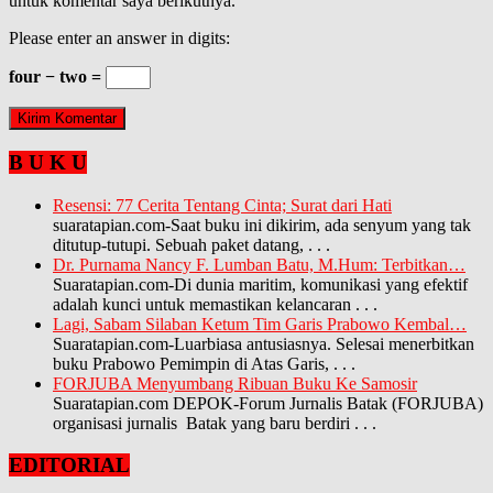
untuk komentar saya berikutnya.
Please enter an answer in digits:
four − two =
B U K U
Resensi: 77 Cerita Tentang Cinta; Surat dari Hati
suaratapian.com-Saat buku ini dikirim, ada senyum yang tak
ditutup-tutupi. Sebuah paket datang,
. . .
Dr. Purnama Nancy F. Lumban Batu, M.Hum: Terbitkan…
Suaratapian.com-Di dunia maritim, komunikasi yang efektif
adalah kunci untuk memastikan kelancaran
. . .
Lagi, Sabam Silaban Ketum Tim Garis Prabowo Kembal…
Suaratapian.com-Luarbiasa antusiasnya. Selesai menerbitkan
buku Prabowo Pemimpin di Atas Garis,
. . .
FORJUBA Menyumbang Ribuan Buku Ke Samosir
Suaratapian.com DEPOK-Forum Jurnalis Batak (FORJUBA)
organisasi jurnalis Batak yang baru berdiri
. . .
EDITORIAL