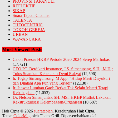
PROVINSI TAPANULI
REFLEKTIF
SIKAP
Suara Tapian Channel
TALENTA
THEOCENTRIC
TOKOH GEREJA
URBAN
WAWANCARA
Most Viewed Posts
Calon Praeses HKBP Periode 2020-2024 Serep Marhobas
(17,721)
CEO PT. Berdikari Insurance, J.S. Simatupang, S.H., M.H.;
Tulus Suarakan Kebenaran Demi Rakyat
(12,596)
Ir. Togap Simangunsong, M App: “Hidup Mesti Disyukuri
dan Dijalani Apa Pun yang Terjadi”
(12,130)
Ir. Janwar Lumban Gaol: Berkat Tak Selalu Materi Tetapi
Kebahagiaan
(11,053)
Dr. Nelson Simanjuntak SH, MSi: HKBP Mutlak Lakukan
Rekstrukturisasi Kelembagaan/Organisasi
(10,687)
Hak Cipta © 2026
suaratapian
. Keseluruhan Hak Cipta.
Tema:
ColorMag
oleh ThemeGrill. Dipersembahkan oleh