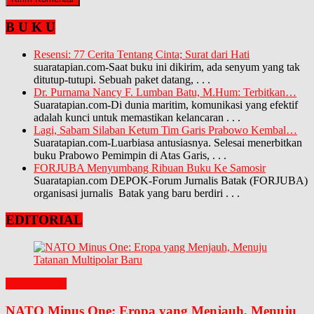
B U K U
Resensi: 77 Cerita Tentang Cinta; Surat dari Hati
suaratapian.com-Saat buku ini dikirim, ada senyum yang tak
ditutup-tutupi. Sebuah paket datang,
. . .
Dr. Purnama Nancy F. Lumban Batu, M.Hum: Terbitkan…
Suaratapian.com-Di dunia maritim, komunikasi yang efektif
adalah kunci untuk memastikan kelancaran
. . .
Lagi, Sabam Silaban Ketum Tim Garis Prabowo Kembal…
Suaratapian.com-Luarbiasa antusiasnya. Selesai menerbitkan
buku Prabowo Pemimpin di Atas Garis,
. . .
FORJUBA Menyumbang Ribuan Buku Ke Samosir
Suaratapian.com DEPOK-Forum Jurnalis Batak (FORJUBA)
organisasi jurnalis Batak yang baru berdiri
. . .
EDITORIAL
EDITORIAL
NATO Minus One: Eropa yang Menjauh, Menuju