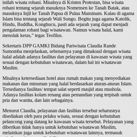
istilah wisata rohani. Misalnya di Kristen Protestan, bisa wisata
rohani tentang sejarah masuknya Nomensen ke Tanah Batak, atau
masuknya Injil ke Tanah Papua di Pulau Mansinam. Kalau di agama
Islam bisa tentang sejarah Wali Songo. Begitu juga agama Katolik,
Hindu, Buddha, Konghucu, pasti ada sejarah yang dapat menjadi
pengalaman rohani bagi wisatawan. Namun wisata halal, kami
menolak keras,” tegas Teofilus.
Sekretaris DPP GAMKI Bidang Pariwisata Claudia Rande
Sumomba menjelaskan, sebenarnya yang dimaksud dengan wisata
halal adalah adanya fasilitas dan pelayanan di kawasan wisata yang
sesuai dengan kebutuhan wisatawan, dalam hal ini wisatawan
Muslim.
Misalnya ketersediaan hotel atau rumah makan yang menyediakan
makanan dan minuman yang halal berdasarkan aturan-aturan Islam.
Tersedianya fasilitas/ tempat salat seperti masjid atau mushola.
Adanya fasilitas kolam renang atau pemandian yang terpisah untuk
pria dan wanita, dan lain sebagainya.
Menurut Claudia, pelayanan dan fasilitas tersebut seharusnya
disediakan oleh para pelaku wisata, sesuai dengan kebutuhan
pelancong yang datang ke kawasan wisata tersebut. Pelayanan yang
diberikan tidak hanya untuk kebutuhan wisatawan Muslim,
melainkan juga untuk kebutuhan wisatawan lainnya, termasuk