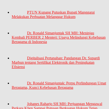
PTUN Kupang Putuskan Bupati Manggarai
Melakukan Perbuatan Melanggar Hukum
Dr. Ronald Simanjuntak SH MH: Meninjau
Kembali PERBER 2 Menteri: Upaya Melindungi Kebebasan
Beragama di Indonesia
Digitalisasi Pertanahan: Pandangan Dr. Supardi
Marbun tentang Sertifikat Elektronik dan Peningkatan
Efisiensi
Dr. Ronald Simanjuntak: Perpu Perlindungan Umat
Beragama, Kunci Kebebasan Beragama
Johanes Raharjo SH MH: Perjuangan Mengawal
Perkara Klien Sampai Putusan Berkuatan Hukum Tetap