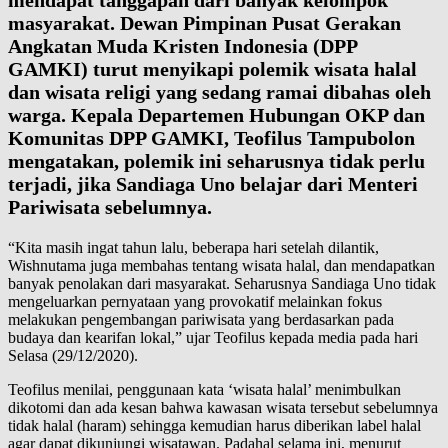
mendapat tanggapan dari banyak kelompok
masyarakat. Dewan Pimpinan Pusat Gerakan
Angkatan Muda Kristen Indonesia (DPP
GAMKI) turut menyikapi polemik wisata halal
dan wisata religi yang sedang ramai dibahas oleh
warga. Kepala Departemen Hubungan OKP dan
Komunitas DPP GAMKI, Teofilus Tampubolon
mengatakan, polemik ini seharusnya tidak perlu
terjadi, jika Sandiaga Uno belajar dari Menteri
Pariwisata sebelumnya.
“Kita masih ingat tahun lalu, beberapa hari setelah dilantik,
Wishnutama juga membahas tentang wisata halal, dan mendapatkan
banyak penolakan dari masyarakat. Seharusnya Sandiaga Uno tidak
mengeluarkan pernyataan yang provokatif melainkan fokus
melakukan pengembangan pariwisata yang berdasarkan pada
budaya dan kearifan lokal,” ujar Teofilus kepada media pada hari
Selasa (29/12/2020).
Teofilus menilai, penggunaan kata ‘wisata halal’ menimbulkan
dikotomi dan ada kesan bahwa kawasan wisata tersebut sebelumnya
tidak halal (haram) sehingga kemudian harus diberikan label halal
agar dapat dikunjungi wisatawan. Padahal selama ini, menurut