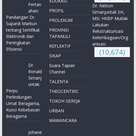
EDUKASI
Pertan
Dr. Nelson
PROFIL
ahan:
Simanjuntak SH,
Pandangan Dr.
MSi: HKBP Mutlak
PROLEKUM
Supardi Marbun
Lakukan
tentang Sertifikat
PROVINSI
Rekstrukturisasi
Elektronik dan
TAPANULI
Kelembagaan/Org
Peningkatan
anisasi
REFLEKTIF
Efisiensi
(10,674)
SIKAP
Dr.
Suara Tapian
Ronald
Channel
Simanj
TALENTA
untak:
Perpu
THEOCENTRIC
Perlindungan
TOKOH GEREJA
Umat Beragama,
Kunci Kebebasan
URBAN
Beragama
WAWANCARA
Johane