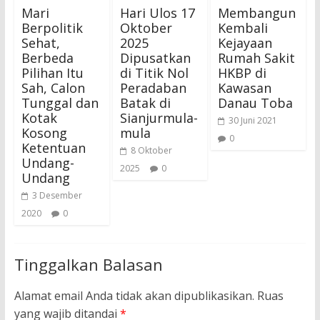
Mari
Hari Ulos 17
Membangun
Berpolitik
Oktober
Kembali
Sehat,
2025
Kejayaan
Berbeda
Dipusatkan
Rumah Sakit
Pilihan Itu
di Titik Nol
HKBP di
Sah, Calon
Peradaban
Kawasan
Tunggal dan
Batak di
Danau Toba
Kotak
Sianjurmula-
30 Juni 2021
Kosong
mula
0
Ketentuan
8 Oktober
Undang-
2025
0
Undang
3 Desember
2020
0
Tinggalkan Balasan
Alamat email Anda tidak akan dipublikasikan.
Ruas
yang wajib ditandai
*