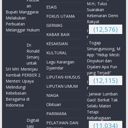
M.H.; Tulus
an
ESAIS
Suarakan
Bupati Manggarai
Kebenaran Demi
FOKUS UTAMA
Melakukan
Rakyat
Perbuatan
GERMAS
(12,576)
Melanggar Hukum
I
KABAR BAIK
r
. Togap
KESAKSIAN
Dr.
Simangunsong, M
Ronald
KULTURAL
App: “Hidup Mesti
Simanj
Disyukuri dan
Lagu Karangan
untak
Dijalani Apa Pun
Djaendar
SH MH: Meninjau
yang Terjadi”
Kembali PERBER 2
LIPUTAN KHUSUS
(12,115)
Menteri: Upaya
I
LIPUTAN UMUM
Melindungi
r
Kebebasan
. Janwar Lumban
NIAGA
Beragama di
Gaol: Berkat Tak
Obituari
Indonesia
Selalu Materi
Tetapi
PARIWARA
Kebahagiaan
Digitali
PELATIHAN DAN
(11,034)
sasi