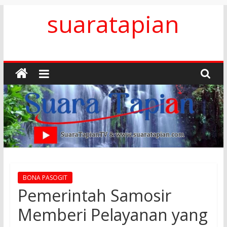
Skip
suaratapian
to
content
BONA PASOGIT
Pemerintah Samosir
Memberi Pelayanan yang