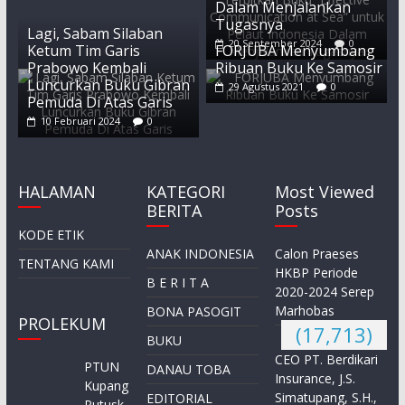
Dalam Menjalankan
Tugasnya
Lagi, Sabam Silaban
20 September 2024
0
Ketum Tim Garis
FORJUBA Menyumbang
Prabowo Kembali
Ribuan Buku Ke Samosir
Luncurkan Buku Gibran
29 Agustus 2021
0
Pemuda Di Atas Garis
10 Februari 2024
0
HALAMAN
KATEGORI
Most Viewed
BERITA
Posts
KODE ETIK
ANAK INDONESIA
Calon Praeses
TENTANG KAMI
HKBP Periode
B E R I T A
2020-2024 Serep
Marhobas
BONA PASOGIT
PROLEKUM
(17,713)
BUKU
CEO PT. Berdikari
PTUN
DANAU TOBA
Insurance, J.S.
Kupang
Simatupang, S.H.,
EDITORIAL
Putusk