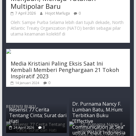
Multipolar Baru
7 April 2026
Hojot Marluga
0
Oleh: Sampe Purba Selama lebih dari tujuh dekade, North
Atlantic Treaty Organization (NATO) berdiri sebagai pilar
utama keamanan kolektif di
Media Kristiani Paling Eksis Saat Ini
Kembali Memberi Penghargaan 21 Tokoh
Inspiratif 2023
0
14 Januari 2024
Dr. Purnama Nancy F.
RESENSI BUKU
Resensi: 77 Cerita
Lumban Batu, M.Hum:
Tentang Cinta; Surat dari
Terbitkan Buku
Hati
“Effective
Communication at Sea”
24 April 2026
0
untuk Pelaut Indonesia