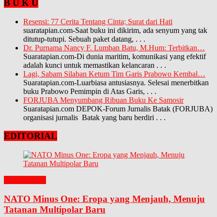
B U K U
Resensi: 77 Cerita Tentang Cinta; Surat dari Hati
suaratapian.com-Saat buku ini dikirim, ada senyum yang tak
ditutup-tutupi. Sebuah paket datang,
. . .
Dr. Purnama Nancy F. Lumban Batu, M.Hum: Terbitkan…
Suaratapian.com-Di dunia maritim, komunikasi yang efektif
adalah kunci untuk memastikan kelancaran
. . .
Lagi, Sabam Silaban Ketum Tim Garis Prabowo Kembal…
Suaratapian.com-Luarbiasa antusiasnya. Selesai menerbitkan
buku Prabowo Pemimpin di Atas Garis,
. . .
FORJUBA Menyumbang Ribuan Buku Ke Samosir
Suaratapian.com DEPOK-Forum Jurnalis Batak (FORJUBA)
organisasi jurnalis Batak yang baru berdiri
. . .
EDITORIAL
EDITORIAL
NATO Minus One: Eropa yang Menjauh, Menuju
Tatanan Multipolar Baru