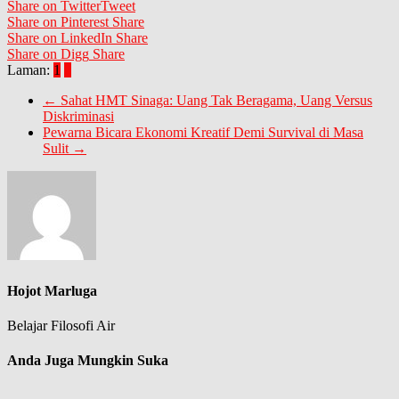
Share on Twitter
Tweet
Share on Pinterest
Share
Share on LinkedIn
Share
Share on Digg
Share
Laman:
1
2
←
Sahat HMT Sinaga: Uang Tak Beragama, Uang Versus
Diskriminasi
Pewarna Bicara Ekonomi Kreatif Demi Survival di Masa
Sulit
→
Hojot Marluga
Belajar Filosofi Air
Anda Juga Mungkin Suka