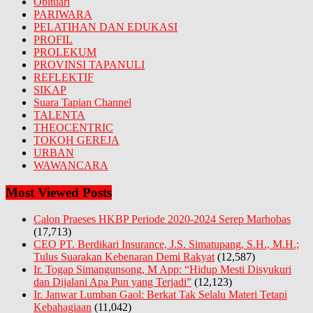
Obituari
PARIWARA
PELATIHAN DAN EDUKASI
PROFIL
PROLEKUM
PROVINSI TAPANULI
REFLEKTIF
SIKAP
Suara Tapian Channel
TALENTA
THEOCENTRIC
TOKOH GEREJA
URBAN
WAWANCARA
Most Viewed Posts
Calon Praeses HKBP Periode 2020-2024 Serep Marhobas
(17,713)
CEO PT. Berdikari Insurance, J.S. Simatupang, S.H., M.H.;
Tulus Suarakan Kebenaran Demi Rakyat
(12,587)
Ir. Togap Simangunsong, M App: “Hidup Mesti Disyukuri
dan Dijalani Apa Pun yang Terjadi”
(12,123)
Ir. Janwar Lumban Gaol: Berkat Tak Selalu Materi Tetapi
Kebahagiaan
(11,042)