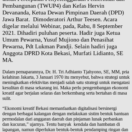
Pembangunan (TWUP4) dan Kefas Hervin
Devananda, Ketua Dewan Pimpinan Daerah (DPD)
Jawa Barat. Dimoderatori Arthur Teesen. Acara
digelar melalui Webinar, pada, Rabu, 8 September
2021. Dihadiri puluhan peserta. Hadir juga Ketua
Umum Pewarna, Yusuf Mujiono dan Penasihat
Pewarna, Pdt Lukman Pandji. Selain hadiri juga
Anggota DPRD Kota Bekasi, Murfati Lidianto, SE
MA.
Dalam pemaparannya, Dr. H. Tri Adhianto Tjahyono, SE, MM, pria
kelahiran Jakarta, 3 Januari 1970 itu menyebut, bahwa strategi untuk
meningkatkan efektivitas menjadi salah satu strategi untuk mengatasi
kesulitan di masa sekarang ini. Maka perlu pengembangan ekonomi
kreatif agar berjalan selaras dan berkembang serta bertahan di masa
sulit.
“Ekonomi kreatif Bekasi memanfaatkan digitalisasi bersinergi
dengan berbagai kalangan dengan melakukan sistim bentuk bantuan
permodalan dari anggaran daerah dan pinjaman lunak perbankan
dan kucuran,” ujarnya. Tentu banyak kendala dan hambatan di
lapangan, namun diperlukan bentuk-bentuk pendamping ringan dan