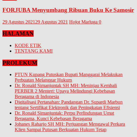
FORJUBA Menyumbang Ribuan Buku Ke Samosir
29 Agustus 2021
29 Agustus 2021
Hojot Marluga
0
HALAMAN
KODE ETIK
TENTANG KAMI
PROLEKUM
PTUN Kupang Putuskan Bupati Manggarai Melakukan
Perbuatan Melanggar Hukum
Dr. Ronald Simanjuntak SH MH: Meninjau Kembali
PERBER 2 Menteri: Upaya Melindungi Kebebasan
Beragama di Indonesia
Digitalisasi Pertanahan: Pandangan Dr. Supardi Marbun
tentang Sertifikat Elektronik dan Peningkatan Efisiensi
Dr. Ronald Simanjuntak: Perpu Perlindungan Umat
Beragama, Kunci Kebebasan Beragama
Johanes Raharjo SH MH: Perjuangan Mengawal Perkara
Klien Sampai Putusan Berkuatan Hukum Tetap