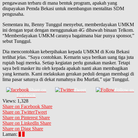
pengawasan terbaru di mana bentuk program, apakah yang
diupayakan Pemda Bekasi untuk membangun mentalitas SDM
pengusaha.
Sementara itu, Benny Tunggul menyebut, memberdayakan UMKM
ini dengan tepat dengan menggunakan 4G dibawah binaan Telkom.
“Memberdayakan UMKM caranya bagaimana biar punya sponsor,”
sebut Tunggul.
Dia mencontohkan keberpihakan kepada UMKM di Kota Bekasi
terlihat jelas. “Saya contohkan. Kemarin saya berikan uang tiga juta
rupiah bagi mereka. Setiap kegiatan perlu gunakan masker. Tetapi
saya beli masker itu oleh kepada apakah nanti akan membagikan
yang kemarin. Kami melakukan gerakan peduli dengan membagi di
lima pasar satunya di dekat rumahnya ibu Murfati,” ujar Tunggul.
Share on
Tweet
Follow us
Facebook
Views:
1,328
Share on Facebook
Share
Share on Twitter
Tweet
Share on Pinterest
Share
Share on LinkedIn
Share
Share on Digg
Share
Laman:
1
2