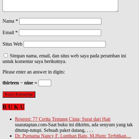
Nama
*
Email
*
Situs Web
Simpan nama, email, dan situs web saya pada peramban ini
untuk komentar saya berikutnya.
Please enter an answer in digits:
thirteen − nine =
B U K U
Resensi: 77 Cerita Tentang Cinta; Surat dari Hati
suaratapian.com-Saat buku ini dikirim, ada senyum yang tak
ditutup-tutupi. Sebuah paket datang,
. . .
Dr. Purnama Nancy F. Lumban Batu, M.Hum: Terbitkan…