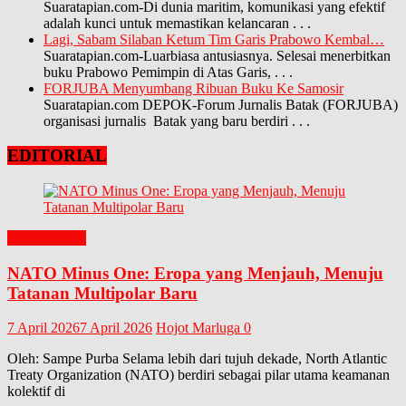
Suaratapian.com-Di dunia maritim, komunikasi yang efektif
adalah kunci untuk memastikan kelancaran
. . .
Lagi, Sabam Silaban Ketum Tim Garis Prabowo Kembal…
Suaratapian.com-Luarbiasa antusiasnya. Selesai menerbitkan
buku Prabowo Pemimpin di Atas Garis,
. . .
FORJUBA Menyumbang Ribuan Buku Ke Samosir
Suaratapian.com DEPOK-Forum Jurnalis Batak (FORJUBA)
organisasi jurnalis Batak yang baru berdiri
. . .
EDITORIAL
EDITORIAL
NATO Minus One: Eropa yang Menjauh, Menuju
Tatanan Multipolar Baru
7 April 2026
7 April 2026
Hojot Marluga
0
Oleh: Sampe Purba Selama lebih dari tujuh dekade, North Atlantic
Treaty Organization (NATO) berdiri sebagai pilar utama keamanan
kolektif di