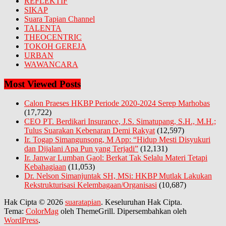
REFLEKTIF
SIKAP
Suara Tapian Channel
TALENTA
THEOCENTRIC
TOKOH GEREJA
URBAN
WAWANCARA
Most Viewed Posts
Calon Praeses HKBP Periode 2020-2024 Serep Marhobas
(17,722)
CEO PT. Berdikari Insurance, J.S. Simatupang, S.H., M.H.;
Tulus Suarakan Kebenaran Demi Rakyat
(12,597)
Ir. Togap Simangunsong, M App: “Hidup Mesti Disyukuri
dan Dijalani Apa Pun yang Terjadi”
(12,131)
Ir. Janwar Lumban Gaol: Berkat Tak Selalu Materi Tetapi
Kebahagiaan
(11,053)
Dr. Nelson Simanjuntak SH, MSi: HKBP Mutlak Lakukan
Rekstrukturisasi Kelembagaan/Organisasi
(10,687)
Hak Cipta © 2026
suaratapian
. Keseluruhan Hak Cipta.
Tema:
ColorMag
oleh ThemeGrill. Dipersembahkan oleh
WordPress
.