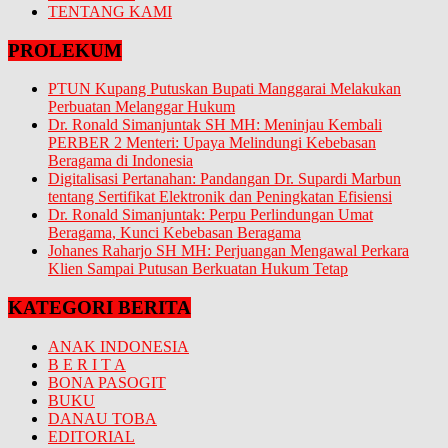
TENTANG KAMI
PROLEKUM
PTUN Kupang Putuskan Bupati Manggarai Melakukan
Perbuatan Melanggar Hukum
Dr. Ronald Simanjuntak SH MH: Meninjau Kembali
PERBER 2 Menteri: Upaya Melindungi Kebebasan
Beragama di Indonesia
Digitalisasi Pertanahan: Pandangan Dr. Supardi Marbun
tentang Sertifikat Elektronik dan Peningkatan Efisiensi
Dr. Ronald Simanjuntak: Perpu Perlindungan Umat
Beragama, Kunci Kebebasan Beragama
Johanes Raharjo SH MH: Perjuangan Mengawal Perkara
Klien Sampai Putusan Berkuatan Hukum Tetap
KATEGORI BERITA
ANAK INDONESIA
B E R I T A
BONA PASOGIT
BUKU
DANAU TOBA
EDITORIAL