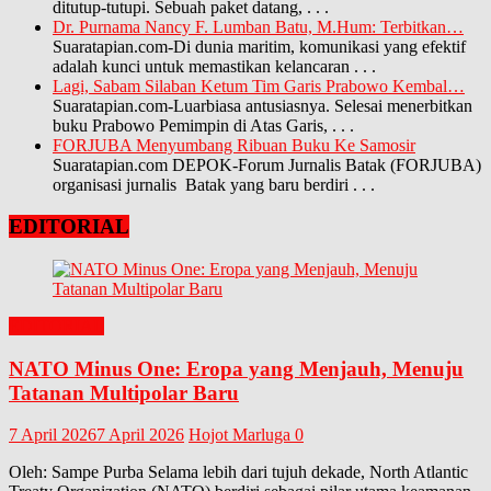
ditutup-tutupi. Sebuah paket datang,
. . .
Dr. Purnama Nancy F. Lumban Batu, M.Hum: Terbitkan…
Suaratapian.com-Di dunia maritim, komunikasi yang efektif
adalah kunci untuk memastikan kelancaran
. . .
Lagi, Sabam Silaban Ketum Tim Garis Prabowo Kembal…
Suaratapian.com-Luarbiasa antusiasnya. Selesai menerbitkan
buku Prabowo Pemimpin di Atas Garis,
. . .
FORJUBA Menyumbang Ribuan Buku Ke Samosir
Suaratapian.com DEPOK-Forum Jurnalis Batak (FORJUBA)
organisasi jurnalis Batak yang baru berdiri
. . .
EDITORIAL
EDITORIAL
NATO Minus One: Eropa yang Menjauh, Menuju
Tatanan Multipolar Baru
7 April 2026
7 April 2026
Hojot Marluga
0
Oleh: Sampe Purba Selama lebih dari tujuh dekade, North Atlantic