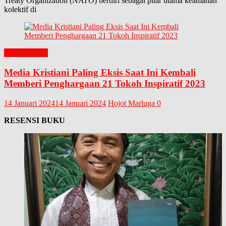
Treaty Organization (NATO) berdiri sebagai pilar utama keamanan
kolektif di
EDITORIAL
Media Kristiani Paling Eksis Saat Ini Kembali
Memberi Penghargaan 21 Tokoh Inspiratif 2023
14 Januari 2024
14 Januari 2024
Hojot Marluga
0
RESENSI BUKU