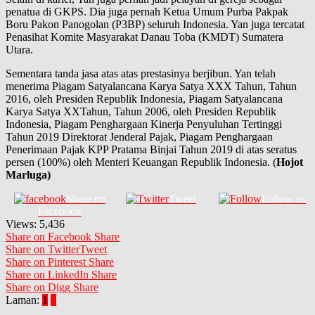
penatua di GKPS. Dia juga pernah Ketua Umum Purba Pakpak
Boru Pakon Panogolan (P3BP) seluruh Indonesia. Yan juga tercatat
Penasihat Komite Masyarakat Danau Toba (KMDT) Sumatera
Utara.
Sementara tanda jasa atas atas prestasinya berjibun. Yan telah
menerima Piagam Satyalancana Karya Satya XXX Tahun, Tahun
2016, oleh Presiden Republik Indonesia, Piagam Satyalancana
Karya Satya XXTahun, Tahun 2006, oleh Presiden Republik
Indonesia, Piagam Penghargaan Kinerja Penyuluhan Tertinggi
Tahun 2019 Direktorat Jenderal Pajak, Piagam Penghargaan
Penerimaan Pajak KPP Pratama Binjai Tahun 2019 di atas seratus
persen (100%) oleh Menteri Keuangan Republik Indonesia. (
Hojot
Marluga)
Share on
Tweet
Follow us
Facebook
Views:
5,436
Share on Facebook
Share
Share on Twitter
Tweet
Share on Pinterest
Share
Share on LinkedIn
Share
Share on Digg
Share
Laman:
1
2