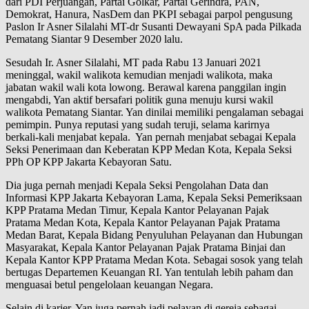
dari PDI Perjuangan, Partai Golkar, Partai Gerindra, PAN,
Demokrat, Hanura, NasDem dan PKPI sebagai parpol pengusung
Paslon Ir Asner Silalahi MT-dr Susanti Dewayani SpA pada Pilkada
Pematang Siantar 9 Desember 2020 lalu.
Sesudah Ir. Asner Silalahi, MT pada Rabu 13 Januari 2021
meninggal, wakil walikota kemudian menjadi walikota, maka
jabatan wakil wali kota lowong. Berawal karena panggilan ingin
mengabdi, Yan aktif bersafari politik guna menuju kursi wakil
walikota Pematang Siantar. Yan dinilai memiliki pengalaman sebagai
pemimpin. Punya reputasi yang sudah teruji, selama karirnya
berkali-kali menjabat kepala. Yan pernah menjabat sebagai Kepala
Seksi Penerimaan dan Keberatan KPP Medan Kota, Kepala Seksi
PPh OP KPP Jakarta Kebayoran Satu.
Dia juga pernah menjadi Kepala Seksi Pengolahan Data dan
Informasi KPP Jakarta Kebayoran Lama, Kepala Seksi Pemeriksaan
KPP Pratama Medan Timur, Kepala Kantor Pelayanan Pajak
Pratama Medan Kota, Kepala Kantor Pelayanan Pajak Pratama
Medan Barat, Kepala Bidang Penyuluhan Pelayanan dan Hubungan
Masyarakat, Kepala Kantor Pelayanan Pajak Pratama Binjai dan
Kepala Kantor KPP Pratama Medan Kota. Sebagai sosok yang telah
bertugas Departemen Keuangan RI. Yan tentulah lebih paham dan
menguasai betul pengelolaan keuangan Negara.
Selain di karier, Yan juga pernah jadi pelayan di gereja sebagai