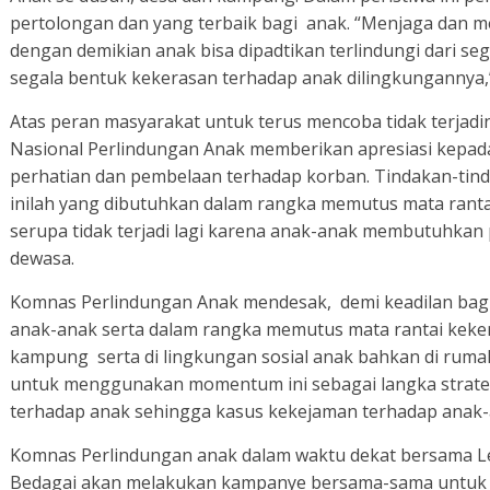
n
pertolongan dan yang terbaik bagi anak. “Menjaga dan m
y
e
dengan demikian anak bisa dipadtikan terlindungi dari se
r
segala bentuk kekerasan terhadap anak dilingkungannya,”
a
n
g
Atas peran masyarakat untuk terus mencoba tidak terjad
a
Nasional Perlindungan Anak memberikan apresiasi kepad
n
k
perhatian dan pembelaan terhadap korban. Tindakan-tind
e
inilah yang dibutuhkan dalam rangka memutus mata rant
k
e
serupa tidak terjadi lagi karena anak-anak membutuhkan
r
dewasa.
a
s
a
Komnas Perlindungan Anak mendesak, demi keadilan bag
n
f
anak-anak serta dalam rangka memutus mata rantai keke
i
kampung serta di lingkungan sosial anak bahkan di rum
s
i
untuk menggunakan momentum ini sebagai langka strate
k
terhadap anak sehingga kasus kekejaman terhadap anak-a
d
a
n
Komnas Perlindungan anak dalam waktu dekat bersama L
p
Bedagai akan melakukan kampanye bersama-sama untuk
e