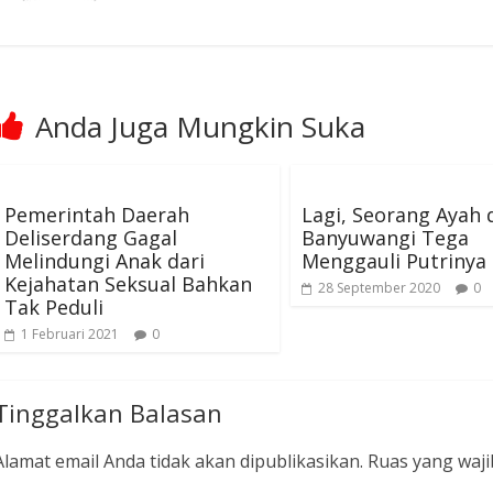
s
a
B
a
n
d
a
Anda Juga Mungkin Suka
r
K
h
a
l
Pemerintah Daerah
Lagi, Seorang Ayah 
i
Deliserdang Gagal
Banyuwangi Tega
p
a
Melindungi Anak dari
Menggauli Putrinya
S
Kejahatan Seksual Bahkan
28 September 2020
0
e
Tak Peduli
r
d
1 Februari 2021
0
a
n
g
B
Tinggalkan Balasan
e
d
a
Alamat email Anda tidak akan dipublikasikan.
Ruas yang waji
g
a