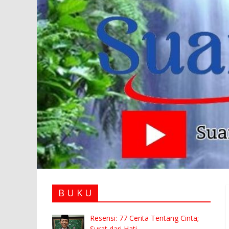
B U K U
Resensi: 77 Cerita Tentang Cinta;
Surat dari Hati