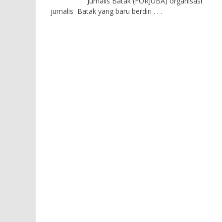
Jurnalis Batak (FORJUBA) organisasi
jurnalis Batak yang baru berdiri
. . .