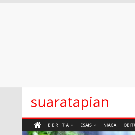
Skip
suaratapian
to
content
B E R I T A
ESAIS
NIAGA
OBIT