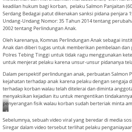
keadilan hukum bagi korban, pelaku Salmon Panjaitan (6
Serdang Bedagai patut dikenakan sanksi pidana penjara 
Undang-Undang Nomor: 35 Tahun 2014 tentang perubah
2002 tentang Perlindungan Anak.
Oleh karenanya, Komnas Perlindungan Anak sebagai insti
Anak dan diberi tugas untuk memberikan pembelaan dan 
Polres Tebing Tinggi untuk tidak ragu menggunakan ke
untuk menjerat pelaku karena unsur-unsur pidananya tel
Dalam perspektif perlindungan anak, perbuatan Salmon P
kejahatan terhadap anak karena pelaku dengan sengaja d
terhadap korban walau telah ditelerai dan diminta angg
menyaksikan kejadian itu untuk mengentikan tindakanny
penyerangan fisik walau korban sudah berteriak minta a
S
a
Sebelumnya, sebuah video viral yang beredar di media so
l
m
Siregar dalam video tersebut terlihat pelaku penganiay
o