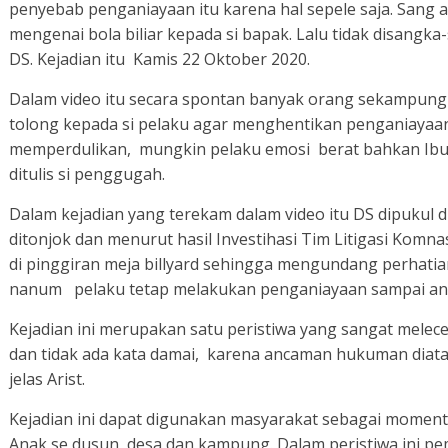
penyebab penganiayaan itu karena hal sepele saja. Sang a
n
P
mengenai bola biliar kepada si bapak. Lalu tidak disangk
a
DS. Kejadian itu Kamis 22 Oktober 2020.
j
a
i
Dalam video itu secara spontan banyak orang sekampung
t
tolong kepada si pelaku agar menghentikan penganiayaan
a
n
memperdulikan, mungkin pelaku emosi berat bahkan Ibu d
(
6
ditulis si penggugah.
0
)
Dalam kejadian yang terekam dalam video itu DS dipukul d
t
e
ditonjok dan menurut hasil Investihasi Tim Litigasi Komn
r
di pinggiran meja billyard sehingga mengundang perhat
d
u
nanum pelaku tetap melakukan penganiayaan sampai an
g
a
Kejadian ini merupakan satu peristiwa yang sangat melece
p
e
dan tidak ada kata damai, karena ancaman hukuman diatas 5
l
jelas Arist.
a
k
u
Kejadian ini dapat digunakan masyarakat sebagai mom
p
Anak se dusun, desa dan kampung. Dalam peristiwa ini p
e