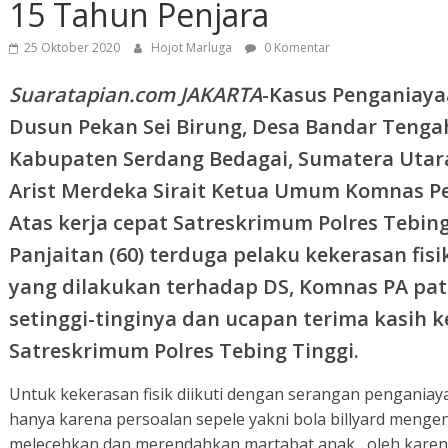
15 Tahun Penjara
25 Oktober 2020
Hojot Marluga
0 Komentar
Suaratapian.com JAKARTA
-Kasus Penganiaya
Dusun Pekan Sei Birung, Desa Bandar Tenga
Kabupaten Serdang Bedagai, Sumatera Utara
Arist Merdeka Sirait Ketua Umum Komnas P
Atas kerja cepat Satreskrimum Polres Tebi
Panjaitan (60) terduga pelaku kekerasan fis
yang dilakukan terhadap DS, Komnas PA pat
setinggi-tinginya dan ucapan terima kasih 
Satreskrimum Polres Tebing Tinggi.
Untuk kekerasan fisik diikuti dengan serangan pengani
hanya karena persoalan sepele yakni bola billyard menge
melecehkan dan merendahkan martabat anak, oleh karen