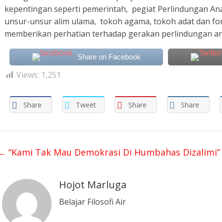
n
kepentingan seperti pemerintah, pegiat Perlindungan A
g
unsur-unsur alim ulama, tokoh agama, tokoh adat dan fo
a
n
memberikan perhatian terhadap gerakan perlindungan an
i
a
y
Share on Facebook
a
a
Views:
1,251
n
t
e
r
Share
Tweet
Share
Share
h
a
d
a
p
D
←
“Kami Tak Mau Demokrasi Di Humbahas Dizalimi”
S
(
1
2
Hojot Marluga
)
d
Belajar Filosofi Air
i
d
e