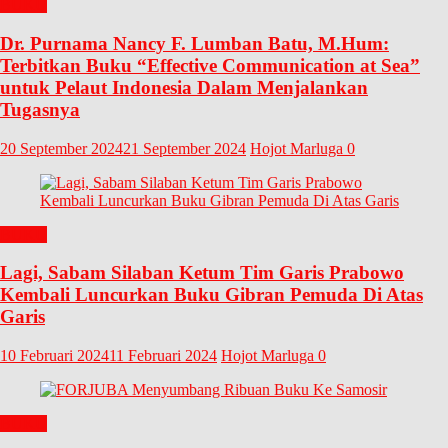
BUKU
Dr. Purnama Nancy F. Lumban Batu, M.Hum:
Terbitkan Buku “Effective Communication at Sea”
untuk Pelaut Indonesia Dalam Menjalankan
Tugasnya
20 September 2024
21 September 2024
Hojot Marluga
0
BUKU
Lagi, Sabam Silaban Ketum Tim Garis Prabowo
Kembali Luncurkan Buku Gibran Pemuda Di Atas
Garis
10 Februari 2024
11 Februari 2024
Hojot Marluga
0
BUKU