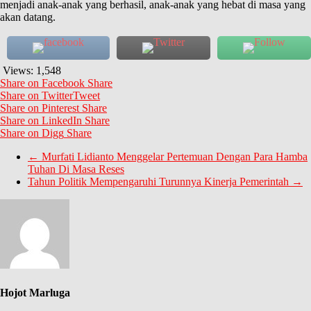
menjadi anak-anak yang berhasil, anak-anak yang hebat di masa yang
akan datang.
Views:
1,548
Share on Facebook
Share
Share on Twitter
Tweet
Share on Pinterest
Share
Share on LinkedIn
Share
Share on Digg
Share
←
Murfati Lidianto Menggelar Pertemuan Dengan Para Hamba
Tuhan Di Masa Reses
Tahun Politik Mempengaruhi Turunnya Kinerja Pemerintah
→
Hojot Marluga