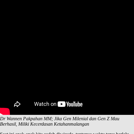
Dr Wannen Pakpahan MM; Jika Gen Milenial dan Gen Z Mau
Berhasil, Miliki Kecerdasan Ketahanmalangan