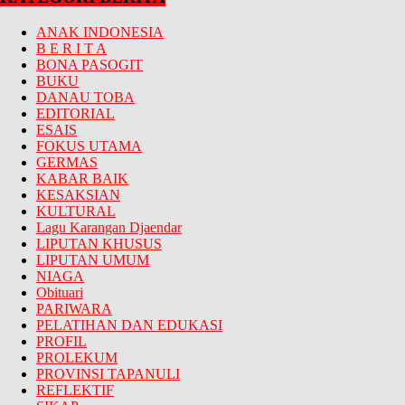
ANAK INDONESIA
B E R I T A
BONA PASOGIT
BUKU
DANAU TOBA
EDITORIAL
ESAIS
FOKUS UTAMA
GERMAS
KABAR BAIK
KESAKSIAN
KULTURAL
Lagu Karangan Djaendar
LIPUTAN KHUSUS
LIPUTAN UMUM
NIAGA
Obituari
PARIWARA
PELATIHAN DAN EDUKASI
PROFIL
PROLEKUM
PROVINSI TAPANULI
REFLEKTIF