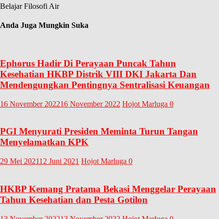
Belajar Filosofi Air
Anda Juga Mungkin Suka
Ephorus Hadir Di Perayaan Puncak Tahun
Kesehatian HKBP Distrik VIII DKI Jakarta Dan
Mendengungkan Pentingnya Sentralisasi Keuangan
16 November 2022
16 November 2022
Hojot Marluga
0
PGI Menyurati Presiden Meminta Turun Tangan
Menyelamatkan KPK
29 Mei 2021
12 Juni 2021
Hojot Marluga
0
HKBP Kemang Pratama Bekasi Menggelar Perayaan
Tahun Kesehatian dan Pesta Gotilon
13 November 2022
13 November 2022
Hojot Marluga
0