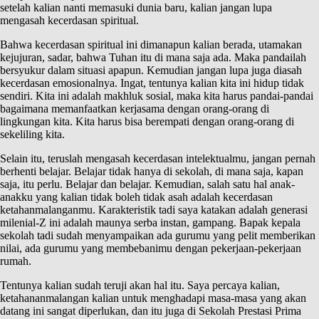
setelah kalian nanti memasuki dunia baru, kalian jangan lupa
mengasah kecerdasan spiritual.
Bahwa kecerdasan spiritual ini dimanapun kalian berada, utamakan
kejujuran, sadar, bahwa Tuhan itu di mana saja ada. Maka pandailah
bersyukur dalam situasi apapun. Kemudian jangan lupa juga diasah
kecerdasan emosionalnya. Ingat, tentunya kalian kita ini hidup tidak
sendiri. Kita ini adalah makhluk sosial, maka kita harus pandai-pandai
bagaimana memanfaatkan kerjasama dengan orang-orang di
lingkungan kita. Kita harus bisa berempati dengan orang-orang di
sekeliling kita.
Selain itu, teruslah mengasah kecerdasan intelektualmu, jangan pernah
berhenti belajar. Belajar tidak hanya di sekolah, di mana saja, kapan
saja, itu perlu. Belajar dan belajar. Kemudian, salah satu hal anak-
anakku yang kalian tidak boleh tidak asah adalah kecerdasan
ketahanmalanganmu. Karakteristik tadi saya katakan adalah generasi
milenial-Z ini adalah maunya serba instan, gampang. Bapak kepala
sekolah tadi sudah menyampaikan ada gurumu yang pelit memberikan
nilai, ada gurumu yang membebanimu dengan pekerjaan-pekerjaan
rumah.
Tentunya kalian sudah teruji akan hal itu. Saya percaya kalian,
ketahananmalangan kalian untuk menghadapi masa-masa yang akan
datang ini sangat diperlukan, dan itu juga di Sekolah Prestasi Prima