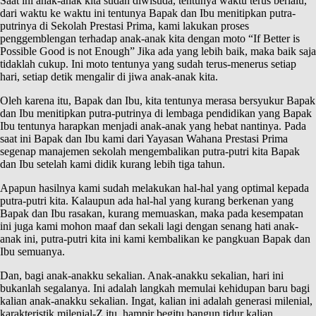
Saat ini anak-anak kita sudah diwisuda, tentunya waktu terus berlalu,
dari waktu ke waktu ini tentunya Bapak dan Ibu menitipkan putra-
putrinya di Sekolah Prestasi Prima, kami lakukan proses
penggemblengan terhadap anak-anak kita dengan moto “If Better is
Possible Good is not Enough” Jika ada yang lebih baik, maka baik saja
tidaklah cukup. Ini moto tentunya yang sudah terus-menerus setiap
hari, setiap detik mengalir di jiwa anak-anak kita.
Oleh karena itu, Bapak dan Ibu, kita tentunya merasa bersyukur Bapak
dan Ibu menitipkan putra-putrinya di lembaga pendidikan yang Bapak
Ibu tentunya harapkan menjadi anak-anak yang hebat nantinya. Pada
saat ini Bapak dan Ibu kami dari Yayasan Wahana Prestasi Prima
segenap manajemen sekolah mengembalikan putra-putri kita Bapak
dan Ibu setelah kami didik kurang lebih tiga tahun.
Apapun hasilnya kami sudah melakukan hal-hal yang optimal kepada
putra-putri kita. Kalaupun ada hal-hal yang kurang berkenan yang
Bapak dan Ibu rasakan, kurang memuaskan, maka pada kesempatan
ini juga kami mohon maaf dan sekali lagi dengan senang hati anak-
anak ini, putra-putri kita ini kami kembalikan ke pangkuan Bapak dan
Ibu semuanya.
Dan, bagi anak-anakku sekalian. Anak-anakku sekalian, hari ini
bukanlah segalanya. Ini adalah langkah memulai kehidupan baru bagi
kalian anak-anakku sekalian. Ingat, kalian ini adalah generasi milenial,
karakteristik milenial-Z itu, hampir begitu bangun tidur kalian