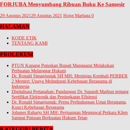
FORJUBA Menyumbang Ribuan Buku Ke Samosir
29 Agustus 2021
29 Agustus 2021
Hojot Marluga
0
HALAMAN
KODE ETIK
TENTANG KAMI
PROLEKUM
PTUN Kupang Putuskan Bupati Manggarai Melakukan
Perbuatan Melanggar Hukum
Dr. Ronald Simanjuntak SH MH: Meninjau Kembali PERBER
2 Menteri: Upaya Melindungi Kebebasan Beragama di
Indonesia
Digitalisasi Pertanahan: Pandangan Dr. Supardi Marbun tentang
Sertifikat Elektronik dan Peningkatan Efisiensi
Dr. Ronald Simanjuntak: Perpu Perlindungan Umat Beragama,
Kunci Kebebasan Beragama
Johanes Raharjo SH MH: Perjuangan Mengawal Perkara Klien
Sampai Putusan Berkuatan Hukum Tetap
KATEGORI BERITA