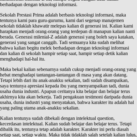
berhadapan dengan teknologi informasi.
Sekolah Prestasi Prima adalah berbasis teknologi informasi, maka
tentunya kami para guru-gurumu, kami dari segenap manajemen
sekolah tidaklah khawatir melepas kalian di generasi ini. Kalian kami
harapkan menjadi orang-orang yang terdepan di manapun kalian nanti
berada. Generasi milenial-Z adalah generasi yang boleh saya katakan,
generasi yang sangat canggih. Tadi semuanya kita sudah melihat
bahwa kalian begitu melek berhadapan dengan teknologi informasi
dan kalian di sekolah hampir setiap saat, hampir setiap detik kalian
menghadapi hal-hal itu.
Maka bekal kalian sebenarnya sudah cukup menjadi orang-orang yang
hebat menghadapi tantangan-tantangan di masa yang akan datang.
Tetapi lebih dari itu anak-anakku sekalian, tadi sudah disampaikan,
saya tentunya apresiasi kepada ibu yang menyampaikan tadi, dunia
usaha dunia industri. Apapun ceritanya kita belajar dan belajar terus
akhirnya kita akan bekerja. Tadi pengakuan testimoni daripada dunia
usaha, dunia industri yang menyatakan, bahwa karakter itu adalah hal
yang paling utama anak-anakku sekalian.
Kalian tentunya sudah dibekali dengan intelektual question,
kecerdasan intelektual. Kalian sudah belajar dan belajar terus. Tetapi
dibalik itu, tentunya tetap adalah karakter. Karakter ini perlu diasah
setiap saat, setiap waktu. Maka tidak tidaklah salah setelah kalian lulus,