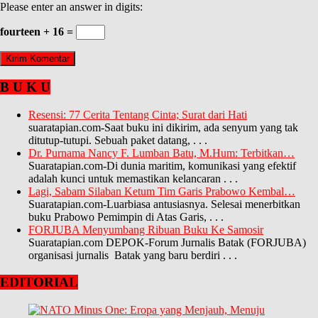
Please enter an answer in digits:
fourteen + 16 =
B U K U
Resensi: 77 Cerita Tentang Cinta; Surat dari Hati
suaratapian.com-Saat buku ini dikirim, ada senyum yang tak
ditutup-tutupi. Sebuah paket datang,
. . .
Dr. Purnama Nancy F. Lumban Batu, M.Hum: Terbitkan…
Suaratapian.com-Di dunia maritim, komunikasi yang efektif
adalah kunci untuk memastikan kelancaran
. . .
Lagi, Sabam Silaban Ketum Tim Garis Prabowo Kembal…
Suaratapian.com-Luarbiasa antusiasnya. Selesai menerbitkan
buku Prabowo Pemimpin di Atas Garis,
. . .
FORJUBA Menyumbang Ribuan Buku Ke Samosir
Suaratapian.com DEPOK-Forum Jurnalis Batak (FORJUBA)
organisasi jurnalis Batak yang baru berdiri
. . .
EDITORIAL