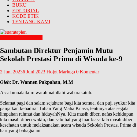
BUKU
EDITORIAL
KODE ETIK
TENTANG KAMI
LIPUTAN KHUSUS
Sambutan Direktur Penjamin Mutu
Sekolah Prestasi Prima di Wisuda ke-9
2 Juni 2023
6 Juni 2023
Hojot Marluga
0 Komentar
Oleh
:
Dr. Wannen Pakpahan, M.M
Assalamualaikum warahmatullahi wabarakatuh.
Selamat pagi dan salam sejahtera bagi kita semua, dan puji syukur kita
panjatkan kehadirat Tuhan Yang Maha Kuasa, tentunya atas segala
limpahan rahmat dan hidayahNya. Kita masih diberi nafas kehidupan,
kita masih diberi waktu, dan satu hal yang luar biasa kita masih diberi
kesehatan untuk melaksanakan acara wisuda Sekolah Prestasi Prima di
hari yang bahagia ini.