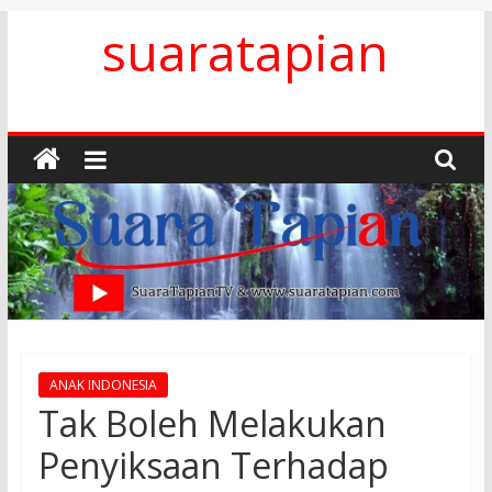
Skip
suaratapian
to
content
ANAK INDONESIA
Tak Boleh Melakukan
Penyiksaan Terhadap