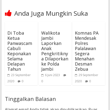
Anda Juga Mungkin Suka
Di Toba
Walikota
Komnas PA
Ketua
Jambi
Mendesak
Panwascam
Laporkan
Polres
Cabuli
Anak
Palalawan
Keponakan
Pengkritikny
Segera
Selama
a Dilaporkan
Menahan
Delapan
ke Polda
Desman
Tahun
Jambi
Zebua
23 September
6 Juni 2023
29 September
2020
0
0
2020
0
Tinggalkan Balasan
Alamat email Anda tidak akan dipublikasikan.
Ruas