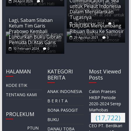
Communication at Sea”
24 April 2026
0
untuk Pelaut Indonesia
Dalam Menjalankan
Tugasnya
Lagi, Sabam Silaban
20 September 2024
0
Ketum Tim Garis
FORJUBA Menyumbang
Prabowo Kembali
Ribuan Buku Ke Samosir
Luncurkan Buku Gibran
29 Agustus 2021
0
Pemuda Di Atas Garis
10 Februari 2024
0
HALAMAN
KATEGORI
Most Viewed
BERITA
Posts
KODE ETIK
ANAK INDONESIA
Calon Praeses
TENTANG KAMI
HKBP Periode
B E R I T A
2020-2024 Serep
Marhobas
BONA PASOGIT
PROLEKUM
(17,722)
BUKU
CEO PT. Berdikari
PTUN
DANAU TOBA