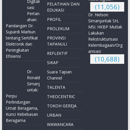
Digitali
PELATIHAN DAN
(11,056)
sasi
EDUKASI
Pertan
Dr. Nelson
PROFIL
ahan:
Simanjuntak SH,
Pandangan Dr.
MSi: HKBP Mutlak
PROLEKUM
Supardi Marbun
Lakukan
tentang Sertifikat
PROVINSI
Rekstrukturisasi
Elektronik dan
TAPANULI
Kelembagaan/Org
Peningkatan
anisasi
REFLEKTIF
Efisiensi
(10,688)
SIKAP
Dr.
Suara Tapian
Ronald
Channel
Simanj
TALENTA
untak:
Perpu
THEOCENTRIC
Perlindungan
TOKOH GEREJA
Umat Beragama,
Kunci Kebebasan
URBAN
Beragama
WAWANCARA