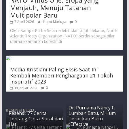
Menjauh, Menuju Tatanan
Multipolar Baru
7 April 2026
Hojot Marluga
0
Oleh: Sampe Purba Selama lebih dari tujuh dekade, North
Atlantic Treaty Organization (NATO) berdiri sebagai pilar
utama keamanan kolektif di
Media Kristiani Paling Eksis Saat Ini
Kembali Memberi Penghargaan 21 Tokoh
Inspiratif 2023
0
14 Januari 2024
Dr. Purnama Nancy F.
RESENSI BUKU
Resensi: 77 Cerita
Lumban Batu, M.Hum:
Tentang Cinta; Surat dari
Terbitkan Buku
Hati
“Effective