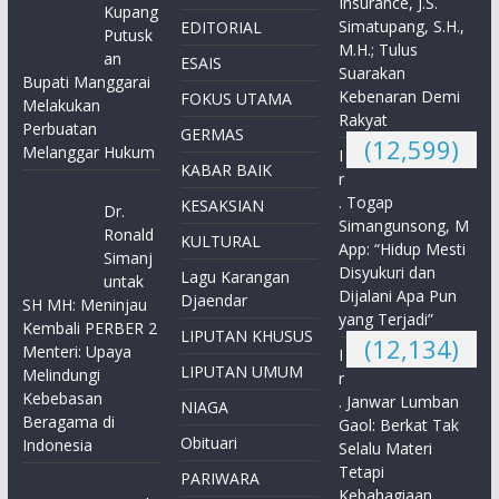
Insurance, J.S.
Kupang
Simatupang, S.H.,
EDITORIAL
Putusk
M.H.; Tulus
an
ESAIS
Suarakan
Bupati Manggarai
Kebenaran Demi
FOKUS UTAMA
Melakukan
Rakyat
Perbuatan
GERMAS
(12,599)
Melanggar Hukum
I
KABAR BAIK
r
. Togap
KESAKSIAN
Dr.
Simangunsong, M
Ronald
KULTURAL
App: “Hidup Mesti
Simanj
Disyukuri dan
Lagu Karangan
untak
Dijalani Apa Pun
Djaendar
SH MH: Meninjau
yang Terjadi”
Kembali PERBER 2
LIPUTAN KHUSUS
(12,134)
Menteri: Upaya
I
LIPUTAN UMUM
Melindungi
r
Kebebasan
. Janwar Lumban
NIAGA
Beragama di
Gaol: Berkat Tak
Obituari
Indonesia
Selalu Materi
Tetapi
PARIWARA
Kebahagiaan