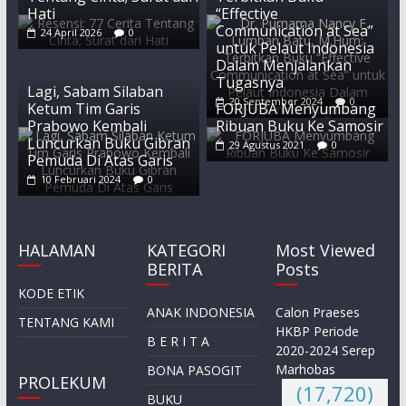
Hati
“Effective
Communication at Sea”
24 April 2026
0
untuk Pelaut Indonesia
Dalam Menjalankan
Tugasnya
Lagi, Sabam Silaban
20 September 2024
0
Ketum Tim Garis
FORJUBA Menyumbang
Prabowo Kembali
Ribuan Buku Ke Samosir
Luncurkan Buku Gibran
29 Agustus 2021
0
Pemuda Di Atas Garis
10 Februari 2024
0
HALAMAN
KATEGORI
Most Viewed
BERITA
Posts
KODE ETIK
ANAK INDONESIA
Calon Praeses
TENTANG KAMI
HKBP Periode
B E R I T A
2020-2024 Serep
Marhobas
BONA PASOGIT
PROLEKUM
(17,720)
BUKU