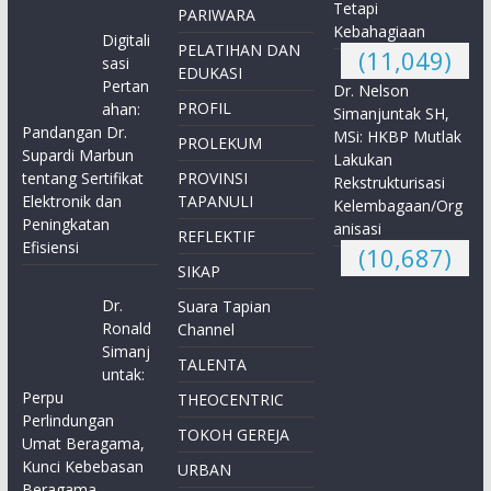
Tetapi
PARIWARA
Kebahagiaan
Digitali
PELATIHAN DAN
(11,049)
sasi
EDUKASI
Pertan
Dr. Nelson
PROFIL
ahan:
Simanjuntak SH,
Pandangan Dr.
MSi: HKBP Mutlak
PROLEKUM
Supardi Marbun
Lakukan
tentang Sertifikat
PROVINSI
Rekstrukturisasi
Elektronik dan
TAPANULI
Kelembagaan/Org
Peningkatan
anisasi
REFLEKTIF
Efisiensi
(10,687)
SIKAP
Dr.
Suara Tapian
Ronald
Channel
Simanj
TALENTA
untak:
Perpu
THEOCENTRIC
Perlindungan
TOKOH GEREJA
Umat Beragama,
Kunci Kebebasan
URBAN
Beragama