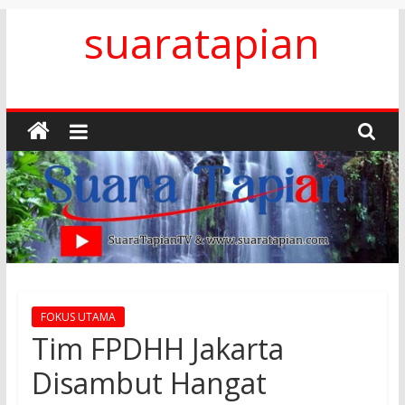
Skip
suaratapian
to
content
FOKUS UTAMA
Tim FPDHH Jakarta
Disambut Hangat