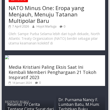
NATO Minus One: Eropa yang
Menjauh, Menuju Tatanan
Multipolar Baru
7 April 2026
Hojot Marluga
0
Oleh: Sampe Purba Selama lebih dari tujuh dekade, North
Atlantic Treaty Organization (NATO) berdiri sebagai pilar
utama keamanan kolektif di
Media Kristiani Paling Eksis Saat Ini
Kembali Memberi Penghargaan 21 Tokoh
Inspiratif 2023
0
14 Januari 2024
Dr. Purnama Nancy F.
RESENSI BUKU
Resensi: 77 Cerita
Lumban Batu, M.Hum:
Tentang Cinta; Surat dari
Terbitkan Buku