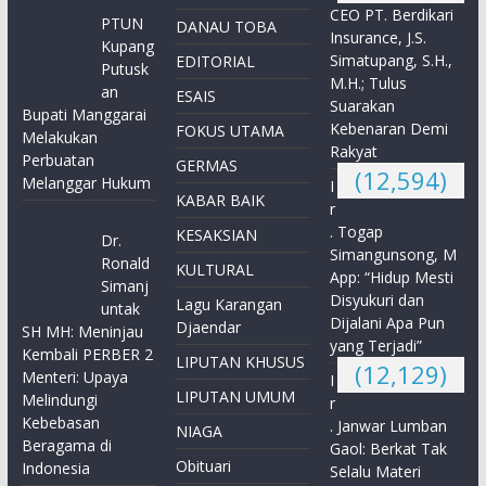
CEO PT. Berdikari
PTUN
DANAU TOBA
Insurance, J.S.
Kupang
Simatupang, S.H.,
EDITORIAL
Putusk
M.H.; Tulus
an
ESAIS
Suarakan
Bupati Manggarai
Kebenaran Demi
FOKUS UTAMA
Melakukan
Rakyat
Perbuatan
GERMAS
(12,594)
Melanggar Hukum
I
KABAR BAIK
r
. Togap
KESAKSIAN
Dr.
Simangunsong, M
Ronald
KULTURAL
App: “Hidup Mesti
Simanj
Disyukuri dan
Lagu Karangan
untak
Dijalani Apa Pun
Djaendar
SH MH: Meninjau
yang Terjadi”
Kembali PERBER 2
LIPUTAN KHUSUS
(12,129)
Menteri: Upaya
I
LIPUTAN UMUM
Melindungi
r
Kebebasan
. Janwar Lumban
NIAGA
Beragama di
Gaol: Berkat Tak
Obituari
Indonesia
Selalu Materi