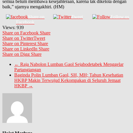
semua belum membawa kesejahteraan, karena tak dikelola dengan
baik,” ujarnya mengakhiri. (HM)
Share on
Tweet
Follow us
Facebook
Views:
939
Share on Facebook
Share
Share on Twitter
Tweet
Share on Pinterest
Share
Share on LinkedIn
Share
Share on Digg
Share
←
Raja Nabolon Lumban Gaol Sejabodetabek Menggelar
Partangiangan
Baginda Polin Lumban Gaol, SH, MH; Tahun Kesehatian
HKBP Makin Terwujud Kekompakan di Seluruh Jemaat
HKBP
→