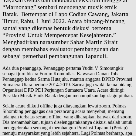
Yayasan Genus dan tanobataknews.com menggelar
“Marnonang” sembari mendengar musik etnik
Batak. Bertempat di Lapo Codian Cawang, Jakarta
Timur, Rabu, 1 Juni 2022. Acara bincang-bincang
santai yang dikemas bentuk diskusi bertema
“Provinsi Untuk Mempercepat Kesejahteran.”
Menghadirkan narasumber Sabar Martin Sirait
dengan membahas evaluator pembangunan dan
sebagai pemerhati pembangunan Tapanuli.
Ada dua penanggap. Penanggap pertama Yudhi V Simorangkir
sebagai juru bicara Forum Komunilasi Kawasan Danau Toba.
Penanggap kedua Sarma Hutajulu, mantan anggota DPRD Provinsi
Sumatera Utara periode 2014-2019. Sarma juga wakil ketua bidang
Organisasi DPD PDI Perjungan Sumatera Utara. Acara diiringi:
Pusakko Musik Etnik Batak dengan menampilkan lagu-lagu pilihan.
Selain acara diikuti offline juga ditayangkan lewat zoom. Polmas
Sihombing penggagas dan perancang acara menyebut, memang
udangan terbatas secara offline, yang diharapkan banyak dari zoom.
Dia menambahkan, tujuan diselenggarakannya diskusi adalah untuk
menggelorakan semangat membangun Provinsi Tapanuli (Protap)
menuju masyarakat yang lebih sejahtera. Lagi Polmas berharap, apa