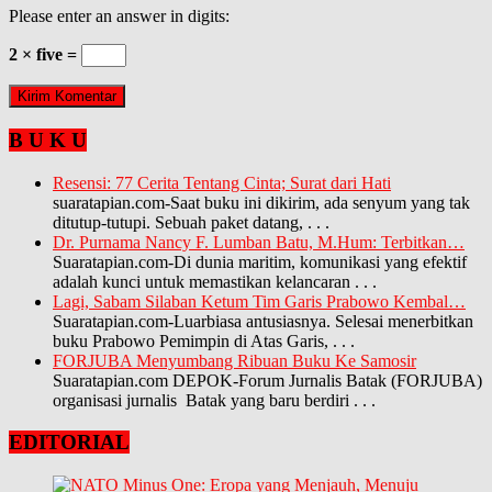
Please enter an answer in digits:
2 × five =
B U K U
Resensi: 77 Cerita Tentang Cinta; Surat dari Hati
suaratapian.com-Saat buku ini dikirim, ada senyum yang tak
ditutup-tutupi. Sebuah paket datang,
. . .
Dr. Purnama Nancy F. Lumban Batu, M.Hum: Terbitkan…
Suaratapian.com-Di dunia maritim, komunikasi yang efektif
adalah kunci untuk memastikan kelancaran
. . .
Lagi, Sabam Silaban Ketum Tim Garis Prabowo Kembal…
Suaratapian.com-Luarbiasa antusiasnya. Selesai menerbitkan
buku Prabowo Pemimpin di Atas Garis,
. . .
FORJUBA Menyumbang Ribuan Buku Ke Samosir
Suaratapian.com DEPOK-Forum Jurnalis Batak (FORJUBA)
organisasi jurnalis Batak yang baru berdiri
. . .
EDITORIAL