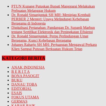
PTUN Kupang Putuskan Bupati Manggarai Melakukan
Perbuatan Melanggar Hukum
Dr. Ronald Simanjuntak SH MH: Meninjau Kembali
PERBER 2 Menteri: Upaya Melindungi Kebebasan
Beragama di Indonesia
Digitalisasi Pertanahan: Pandangan Dr. Supardi Marbun
tentang Sertifikat Elektronik dan Peningkatan Efisiensi
Dr. Ronald Simanjuntak: Perpu Perlindungan Umat
Beragama, Kunci Kebebasan Beragama
Johanes Raharjo SH MH: Perjuangan Mengawal Perkara
Klien Sampai Putusan Berkuatan Hukum Tetap
KATEGORI BERITA
ANAK INDONESIA
B E R I T A
BONA PASOGIT
BUKU
DANAU TOBA
EDITORIAL
ESAIS
FOKUS UTAMA
GERMAS
KABAR BAIK