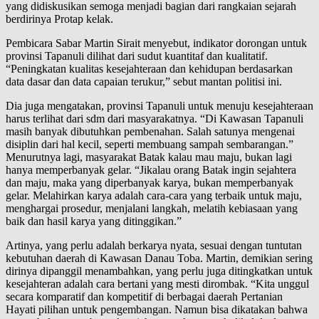
yang didiskusikan semoga menjadi bagian dari rangkaian sejarah
berdirinya Protap kelak.
Pembicara Sabar Martin Sirait menyebut, indikator dorongan untuk
provinsi Tapanuli dilihat dari sudut kuantitaf dan kualitatif.
“Peningkatan kualitas kesejahteraan dan kehidupan berdasarkan
data dasar dan data capaian terukur,” sebut mantan politisi ini.
Dia juga mengatakan, provinsi Tapanuli untuk menuju kesejahteraan
harus terlihat dari sdm dari masyarakatnya. “Di Kawasan Tapanuli
masih banyak dibutuhkan pembenahan. Salah satunya mengenai
disiplin dari hal kecil, seperti membuang sampah sembarangan.”
Menurutnya lagi, masyarakat Batak kalau mau maju, bukan lagi
hanya memperbanyak gelar. “Jikalau orang Batak ingin sejahtera
dan maju, maka yang diperbanyak karya, bukan memperbanyak
gelar. Melahirkan karya adalah cara-cara yang terbaik untuk maju,
menghargai prosedur, menjalani langkah, melatih kebiasaan yang
baik dan hasil karya yang ditinggikan.”
Artinya, yang perlu adalah berkarya nyata, sesuai dengan tuntutan
kebutuhan daerah di Kawasan Danau Toba. Martin, demikian sering
dirinya dipanggil menambahkan, yang perlu juga ditingkatkan untuk
kesejahteran adalah cara bertani yang mesti dirombak. “Kita unggul
secara komparatif dan kompetitif di berbagai daerah Pertanian
Hayati pilihan untuk pengembangan. Namun bisa dikatakan bahwa