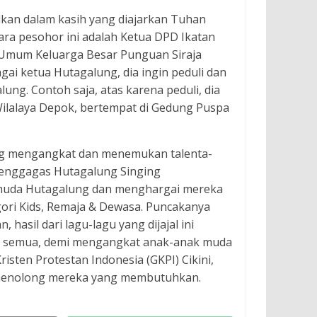
udkan dalam kasih yang diajarkan Tuhan
cara pesohor ini adalah Ketua DPD Ikatan
a Umum Keluarga Besar Punguan Siraja
ai ketua Hutagalung, dia ingin peduli dan
g. Contoh saja, atas karena peduli, dia
 Wilalaya Depok, bertempat di Gedung Puspa
ang mengangkat dan menemukan talenta-
menggagas Hutagalung Singing
muda Hutagalung dan menghargai mereka
gori Kids, Remaja & Dewasa. Puncakanya
 hasil dari lagu-lagu yang dijajal ini
tu semua, demi mengangkat anak-anak muda
isten Protestan Indonesia (GKPI) Cikini,
n menolong mereka yang membutuhkan.