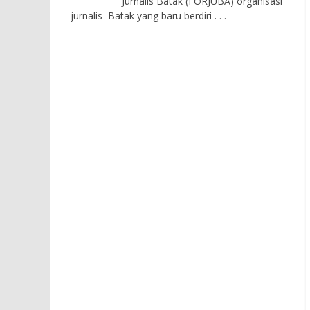
Jurnalis Batak (FORJUBA) organisasi
jurnalis Batak yang baru berdiri
. . .