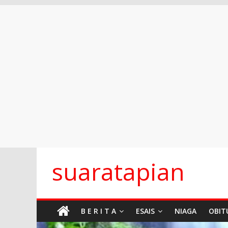
Skip
suaratapian
to
content
B E R I T A
ESAIS
NIAGA
OBIT