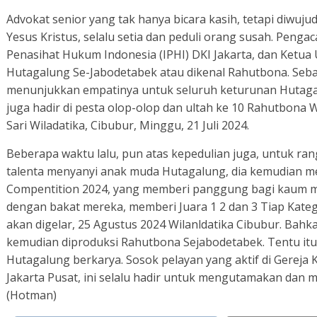
Advokat senior yang tak hanya bicara kasih, tetapi diwuj
Yesus Kristus, selalu setia dan peduli orang susah. Penga
Penasihat Hukum Indonesia (IPHI) DKI Jakarta, dan Ketu
Hutagalung Se-Jabodetabek atau dikenal Rahutbona. Sebag
menunjukkan empatinya untuk seluruh keturunan Hutagalun
juga hadir di pesta olop-olop dan ultah ke 10 Rahutbona
Sari Wiladatika, Cibubur, Minggu, 21 Juli 2024.
Beberapa waktu lalu, pun atas kepedulian juga, untuk r
talenta menyanyi anak muda Hutagalung, dia kemudian 
Compentition 2024, yang memberi panggung bagi kaum 
dengan bakat mereka, memberi Juara 1 2 dan 3 Tiap Kate
akan digelar, 25 Agustus 2024 Wilanldatika Cibubur. Bahkan,
kemudian diproduksi Rahutbona Sejabodetabek. Tentu i
Hutagalung berkarya. Sosok pelayan yang aktif di Gereja Kr
Jakarta Pusat, ini selalu hadir untuk mengutamakan da
(Hotman)