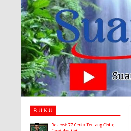
B U K U
Resensi: 77 Cerita Tentang Cinta;
Surat dari Hati