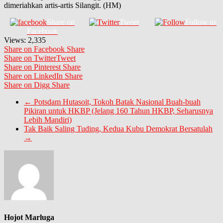
dimeriahkan artis-artis Silangit. (HM)
Share on
Tweet
Follow us
Facebook
Views:
2,335
Share on Facebook
Share
Share on Twitter
Tweet
Share on Pinterest
Share
Share on LinkedIn
Share
Share on Digg
Share
←
Potsdam Hutasoit, Tokoh Batak Nasional Buah-buah
Pikiran untuk HKBP (Jelang 160 Tahun HKBP, Seharusnya
Lebih Mandiri)
Tak Baik Saling Tuding, Kedua Kubu Demokrat Bersatulah
→
Hojot Marluga