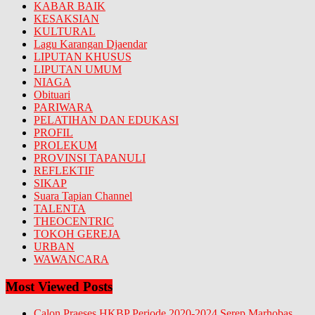
KABAR BAIK
KESAKSIAN
KULTURAL
Lagu Karangan Djaendar
LIPUTAN KHUSUS
LIPUTAN UMUM
NIAGA
Obituari
PARIWARA
PELATIHAN DAN EDUKASI
PROFIL
PROLEKUM
PROVINSI TAPANULI
REFLEKTIF
SIKAP
Suara Tapian Channel
TALENTA
THEOCENTRIC
TOKOH GEREJA
URBAN
WAWANCARA
Most Viewed Posts
Calon Praeses HKBP Periode 2020-2024 Serep Marhobas