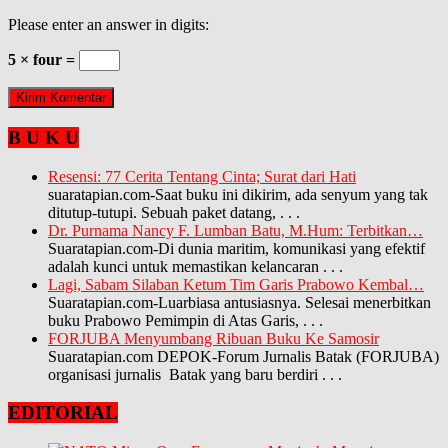
Please enter an answer in digits:
5 × four =
B U K U
Resensi: 77 Cerita Tentang Cinta; Surat dari Hati
suaratapian.com-Saat buku ini dikirim, ada senyum yang tak
ditutup-tutupi. Sebuah paket datang,
. . .
Dr. Purnama Nancy F. Lumban Batu, M.Hum: Terbitkan…
Suaratapian.com-Di dunia maritim, komunikasi yang efektif
adalah kunci untuk memastikan kelancaran
. . .
Lagi, Sabam Silaban Ketum Tim Garis Prabowo Kembal…
Suaratapian.com-Luarbiasa antusiasnya. Selesai menerbitkan
buku Prabowo Pemimpin di Atas Garis,
. . .
FORJUBA Menyumbang Ribuan Buku Ke Samosir
Suaratapian.com DEPOK-Forum Jurnalis Batak (FORJUBA)
organisasi jurnalis Batak yang baru berdiri
. . .
EDITORIAL