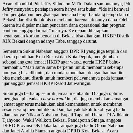
Acara dipanitiai Pdt Jeffry Sitindaon MTh. Dalam sambutannya, Pdt
Jeffry menyebut, persiapan acara hanya satu bulan. “Ide ini berawal
dari pengalaman menghadapai bencana banjir bandang tempo lalu di
Bekasi, dari distrik tak bisa membantu karena tak punya dana. Oleh
karena itu digelar malam pencarian dana operasional dan program
bantuan tanggap darurat,” ujarnya. Ke depan diharapkan
penanganan korban bencana di Bekasi bisa ditangani HKBP Distrik
XIX Bekasi dengan adanya Tabe, tanggap darurat.
Sementara Sukur Nababan anggota DPR RI yang juga terpilih dari
daerah pemilihan Kota Bekasi dan Kota Depok, menghimbau
sebagai anggota jemaat HKBP agar warga gereja HKBP bahu-
membahu. “Mari sama-sama berperan untuk membantu seberapa
pun yang bisa dibantu, dan mudah-mudahan, dengan bantuan itu
bisa membantu distrik untuk memberi pelayanannya pada jemaat,”
ujar anggota jemaat HKBP Resort Jatiwaringin.
Sukur juga berharap seluruh jemaat membantu. Dia juga optimis
menghadapi keadaan
new normal
ini, dia juga membakar semangat
jemaat agar terus melakukan aksi kemanusiaan untuk membantu
sesama yang membutuhkan. Dan, banyak tokoh-tokoh yang hadir
diantaranya; Nikson Nababan, Bupati Tapanuli Utara. Tri Adhianto
Tjahyono, Wakil Walikota Bekasi. Pandapotan Sinaga, anggota
DPRD Provinsi DKI Jakarta. Tampak juga hadir Oloan Nababan
dan Janet Aprilia Stanzah anggota DPRD Kota Bekasi. Acara