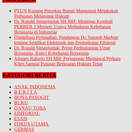
PTUN Kupang Putuskan Bupati Manggarai Melakukan
Perbuatan Melanggar Hukum
Dr. Ronald Simanjuntak SH MH: Meninjau Kembali
PERBER 2 Menteri: Upaya Melindungi Kebebasan
Beragama di Indonesia
Digitalisasi Pertanahan: Pandangan Dr. Supardi Marbun
tentang Sertifikat Elektronik dan Peningkatan Efisiensi
Dr. Ronald Simanjuntak: Perpu Perlindungan Umat
Beragama, Kunci Kebebasan Beragama
Johanes Raharjo SH MH: Perjuangan Mengawal Perkara
Klien Sampai Putusan Berkuatan Hukum Tetap
KATEGORI BERITA
ANAK INDONESIA
B E R I T A
BONA PASOGIT
BUKU
DANAU TOBA
EDITORIAL
ESAIS
FOKUS UTAMA
GERMAS