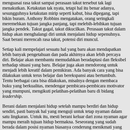
menguasai rasa takut sampai perasaan takut tersebut tak lagi
menakutkan. Ketakutan tak nyata, tetapi hal itu benar adanya,
sesungguhnya ketakutan mirip seperti kabut, bisa dipegang, tapi
bikin buram. Anthony Robbins mengatakan, orang seringkali
meremehkan tujuan jangka panjang, tapi melebih-lebihkan tujuan
jangka pendek. Takut gagal, takut dikucilkan. Perasaan takut dalam
hidup akan menghalangi diri untuk menjalani hidup sepenuhnya.
Saat berani merencah rasa takut, potensi diri muncul.
Setiap kali mempelajari sesuatu hal yang baru akan mendapatkan
lebih banyak pengetahuan dan pada akhirnya akan lebih percaya
diri. Belajar akan membantu memudahkan beradaptasi dan fleksibel
terhadap situasi yang baru. Belajar juga akan mendorong untuk
menjadi lebih kreatif dalam pemikiran. Ada banyak cara yang bisa
dilakukan untuk terus belajar dan berekspansi atau bertumbuh.
Tentu berbagai cara bisa dilakukan, misalnya dengan membaca
buku yang berkualitas, mendengar pembicara-pembicara motivator
yang mumpuni, mengikuti pelatihan-pelatihan baru di bidang
leadership
.
Berani dalam menjalani hidup setelah mampu berdiri dan hidup
sendiri, pasti banyak hal yang menguji untuk tetap nyaman dalam
satu lingkaran. Untuk itu, mesti berani keluar dari zona nyaman agar
mampu meraih tujuan hidup bermakna. Seseorang yang sudah
berada dalam posisi nyaman biasanya cenderung menikmati yang