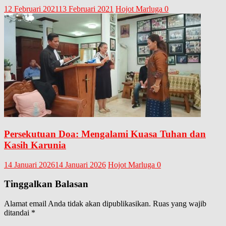
12 Februari 2021
13 Februari 2021
Hojot Marluga
0
Persekutuan Doa: Mengalami Kuasa Tuhan dan
Kasih Karunia
14 Januari 2026
14 Januari 2026
Hojot Marluga
0
Tinggalkan Balasan
Alamat email Anda tidak akan dipublikasikan.
Ruas yang wajib
ditandai
*