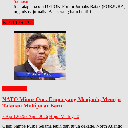
Samosir
Suaratapian.com DEPOK-Forum Jurnalis Batak (FORJUBA)
organisasi jurnalis Batak yang baru berdiri
. . .
EDITORIAL
EDITORIAL
NATO Minus One: Eropa yang Menjauh, Menuju
Tatanan Multipolar Baru
7 April 2026
7 April 2026
Hojot Marluga
0
Oleh: Sampe Purba Selama lebih dari tujuh dekade, North Atlantic