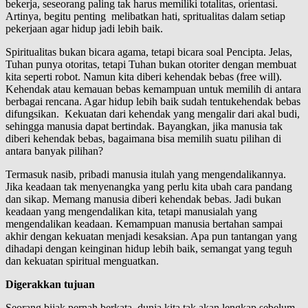
bekerja, seseorang paling tak harus memiliki totalitas, orientasi.
Artinya, begitu penting melibatkan hati, spritualitas dalam setiap
pekerjaan agar hidup jadi lebih baik.
Spiritualitas bukan bicara agama, tetapi bicara soal Pencipta. Jelas,
Tuhan punya otoritas, tetapi Tuhan bukan otoriter dengan membuat
kita seperti robot. Namun kita diberi kehendak bebas (free will).
Kehendak atau kemauan bebas kemampuan untuk memilih di antara
berbagai rencana. Agar hidup lebih baik sudah tentukehendak bebas
difungsikan. Kekuatan dari kehendak yang mengalir dari akal budi,
sehingga manusia dapat bertindak. Bayangkan, jika manusia tak
diberi kehendak bebas, bagaimana bisa memilih suatu pilihan di
antara banyak pilihan?
Termasuk nasib, pribadi manusia itulah yang mengendalikannya.
Jika keadaan tak menyenangka yang perlu kita ubah cara pandang
dan sikap. Memang manusia diberi kehendak bebas. Jadi bukan
keadaan yang mengendalikan kita, tetapi manusialah yang
mengendalikan keadaan. Kemampuan manusia bertahan sampai
akhir dengan kekuatan menjadi kesaksian. Apa pun tantangan yang
dihadapi dengan keinginan hidup lebih baik, semangat yang teguh
dan kekuatan spiritual menguatkan.
Digerakkan tujuan
Seorang bijak pernah berkata, dunia kita tak akan lengkap sebelum