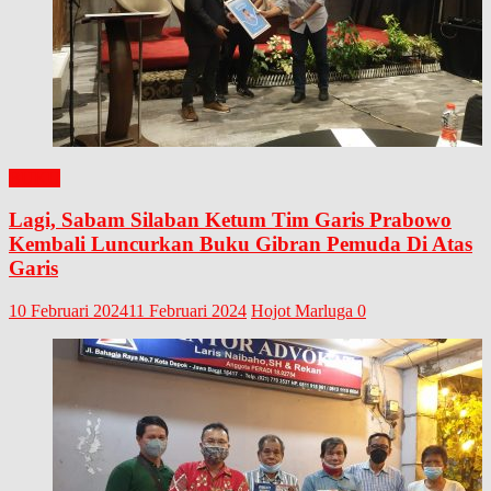
BUKU
Lagi, Sabam Silaban Ketum Tim Garis Prabowo
Kembali Luncurkan Buku Gibran Pemuda Di Atas
Garis
10 Februari 2024
11 Februari 2024
Hojot Marluga
0