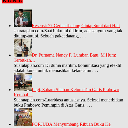
B U K U
Resensi: 77 Cerita Tentang Cinta; Surat dari Hati
suaratapian.com-Saat buku ini dikirim, ada senyum yang tak
ditutup-tutupi. Sebuah paket datang,
. . .
Dr. Purnama Nancy F. Lumban Batu, M.Hum:
Terbitkan…
Suaratapian.com-Di dunia maritim, komunikasi yang efektif
adalah kunci untuk memastikan kelancaran
. . .
Lagi, Sabam Silaban Ketum Tim Garis Prabowo
Kembal…
Suaratapian.com-Luarbiasa antusiasnya. Selesai menerbitkan
buku Prabowo Pemimpin di Atas Garis,
. . .
FORJUBA Menyumbang Ribuan Buku Ke