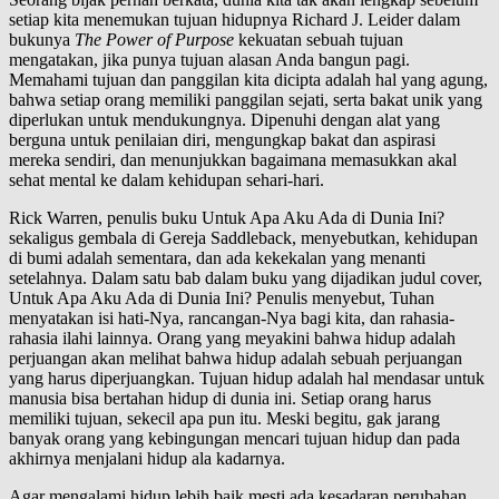
setiap kita menemukan tujuan hidupnya Richard J. Leider dalam
bukunya
The Power of Purpose
kekuatan sebuah tujuan
mengatakan, jika punya tujuan alasan Anda bangun pagi.
Memahami tujuan dan panggilan kita dicipta adalah hal yang agung,
bahwa setiap orang memiliki panggilan sejati, serta bakat unik yang
diperlukan untuk mendukungnya. Dipenuhi dengan alat yang
berguna untuk penilaian diri, mengungkap bakat dan aspirasi
mereka sendiri, dan menunjukkan bagaimana memasukkan akal
sehat mental ke dalam kehidupan sehari-hari.
Rick Warren, penulis buku Untuk Apa Aku Ada di Dunia Ini?
sekaligus gembala di Gereja Saddleback, menyebutkan, kehidupan
di bumi adalah sementara, dan ada kekekalan yang menanti
setelahnya. Dalam satu bab dalam buku yang dijadikan judul cover,
Untuk Apa Aku Ada di Dunia Ini? Penulis menyebut, Tuhan
menyatakan isi hati-Nya, rancangan-Nya bagi kita, dan rahasia-
rahasia ilahi lainnya. Orang yang meyakini bahwa hidup adalah
perjuangan akan melihat bahwa hidup adalah sebuah perjuangan
yang harus diperjuangkan. Tujuan hidup adalah hal mendasar untuk
manusia bisa bertahan hidup di dunia ini. Setiap orang harus
memiliki tujuan, sekecil apa pun itu. Meski begitu, gak jarang
banyak orang yang kebingungan mencari tujuan hidup dan pada
akhirnya menjalani hidup ala kadarnya.
Agar mengalami hidup lebih baik mesti ada kesadaran perubahan,