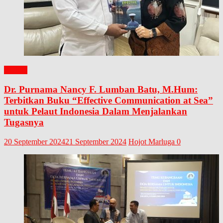
BUKU
Dr. Purnama Nancy F. Lumban Batu, M.Hum:
Terbitkan Buku “Effective Communication at Sea”
untuk Pelaut Indonesia Dalam Menjalankan
Tugasnya
20 September 2024
21 September 2024
Hojot Marluga
0