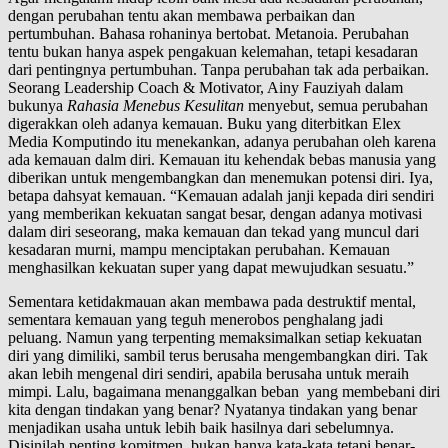
dengan perubahan tentu akan membawa perbaikan dan
pertumbuhan. Bahasa rohaninya bertobat. Metanoia. Perubahan
tentu bukan hanya aspek pengakuan kelemahan, tetapi kesadaran
dari pentingnya pertumbuhan. Tanpa perubahan tak ada perbaikan.
Seorang Leadership Coach & Motivator, Ainy Fauziyah dalam
bukunya
Rahasia Menebus Kesulitan
menyebut, semua perubahan
digerakkan oleh adanya kemauan. Buku yang diterbitkan Elex
Media Komputindo itu menekankan, adanya perubahan oleh karena
ada kemauan dalm diri. Kemauan itu kehendak bebas manusia yang
diberikan untuk mengembangkan dan menemukan potensi diri. Iya,
betapa dahsyat kemauan. “Kemauan adalah janji kepada diri sendiri
yang memberikan kekuatan sangat besar, dengan adanya motivasi
dalam diri seseorang, maka kemauan dan tekad yang muncul dari
kesadaran murni, mampu menciptakan perubahan. Kemauan
menghasilkan kekuatan super yang dapat mewujudkan sesuatu.”
Sementara ketidakmauan akan membawa pada destruktif mental,
sementara kemauan yang teguh menerobos penghalang jadi
peluang. Namun yang terpenting memaksimalkan setiap kekuatan
diri yang dimiliki, sambil terus berusaha mengembangkan diri. Tak
akan lebih mengenal diri sendiri, apabila berusaha untuk meraih
mimpi. Lalu, bagaimana menanggalkan beban yang membebani diri
kita dengan tindakan yang benar? Nyatanya tindakan yang benar
menjadikan usaha untuk lebih baik hasilnya dari sebelumnya.
Disinilah penting komitmen, bukan hanya kata-kata tetapi benar-