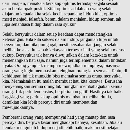
dari harapan, manakala bersikap optimis terhadap segala sesuatu
akan berdampak positif. Sifat optimis adalah apa yang selalu
diajarkan kepada kita sejak kecil, sepanjang hidup kita, optimis
mesti menjadi falsafah, berani dalam menjalani hidup sembari tak
lupa senantiasa hidup dalam rasa syukur.
Selalu bersyukur dalam setiap keadaan dapat mendatangkan
ketenangan. Bila kita sukses dalam hidup, janganlah lupa untuk
bersyukur, dan bila pun gagal, mesti bersabar dan jangan selalu
melihat ke atas. Itu sebab kekayaan terbesar hati yang selalu merasa
cukup. Bersyukur tak hanya diwujudkan dalam kata-kata untuk
menenangkan hati saja, namun juga terimplementasi dalam tindakan
nyata. Orang yang tak mampu mewujudkan mimpinya, biasanya
orang yang ingin memuaskan keinginan orang lain semata. Tentu, di
kehidupan ini tak mungkin bisa memaksa semua orang menyukai
kita. Memaksakan itu malah membuat hati kita kecewa. Berusaha
menyenangkan semua orang tak mungkin membahagiakan semua
orang. Tak perlu tendensius, berpikiran negatif. Hasilnya tak baik.
Lagi-lagi yang perlu sikap optimis membantu melihat dunia,
demikian kita lebih percaya diri untuk membuat dan
mewujudkannya.
Pemberani orang yang mempunyai hati yang mantap dan rasa
percaya diri, berjiwa besar menghadapi bahaya, kesulitan. Jikalau
hendak mengubah hidup menjadi lebih baik, maka mesti belajar