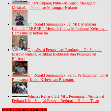
PTUN Kupang Putuskan Bupati Manggarai
Melakukan Perbuatan Melanggar Hukum
Dr. Ronald Simanjuntak SH MH: Meninjau
Kembali PERBER 2 Menteri: Upaya Melindungi Kebebasan
Beragama di Indonesia
Digitalisasi Pertanahan: Pandangan Dr. Supardi
Marbun tentang Sertifikat Elektronik dan Peningkatan
Efisiensi
Dr. Ronald Simanjuntak: Perpu Perlindungan Umat
Beragama, Kunci Kebebasan Beragama
Johanes Raharjo SH MH: Perjuangan Mengawal
Perkara Klien Sampai Putusan Berkuatan Hukum Tetap
KATEGORI BERITA