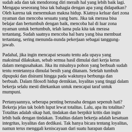
sudah ada dan tak mendorong diri meraih hal yang lebih baik lagi.
Mengapa seseorang bisa tak bahagia dengan apa yang didapatkan?
Oleh karena tak menemukan makna hidup. Kiatnya keluar dari zona
nyaman dan mencoba sesuatu yang baru. Jika tak merasa bisa
belajar dan bertumbuh dengan baik, mencoba hal di luar zona
nyaman untuk bertumbuh, telah lama pula kita tak merasa
tertantang. Sudah saatnya mencoba hal baru yang bisa membuat
tertantang, sering menunda-nunda pekerjaan sebagai tanggung-
jawab.
Padahal, jika ingin mencapai sesuatu tentu ada upaya yang
maksimal dilakukan, sebab semua hasil dimulai dari kerja keras
dalam mengusahakan. Jika itu misalnya pohon yang berbuah sudah
tentu rentetannya dimulai benih yang ditanam. Setelah tumbuh
dipupuki dan disirami hingga pada waktunya berbunga dan
berbuah. Dalam filosofi hidup demikian, loyalitas yang tinggi dalam
bekerja selalu mesti ditekankan untuk mencapai taraf untuk
mumpuni.
Pertanyaannya, seberapa penting berusaha dengan sepenuh hati?
Bekerja jelas tak boleh luput lewat totalitas. Lalu, apa itu totalitas?
Totalitas adalah sikap hati, tindakan dan berpikir kritis dan ingin
lebih baik dengan tindakan. Totalitas dalam bekerja adalah kesatuan
integritas, loyalitas dan dedikasi. Tak hanya bicara tentang loyalitas,
namun terus menggali keniscayaan dari suatu harapan dalam