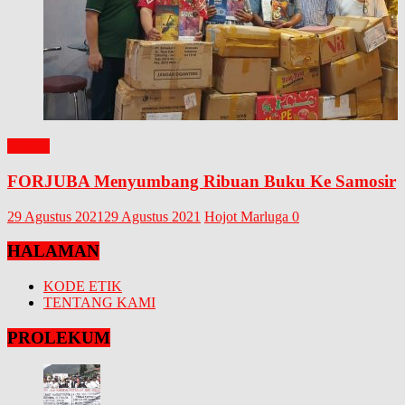
BUKU
FORJUBA Menyumbang Ribuan Buku Ke Samosir
29 Agustus 2021
29 Agustus 2021
Hojot Marluga
0
HALAMAN
KODE ETIK
TENTANG KAMI
PROLEKUM