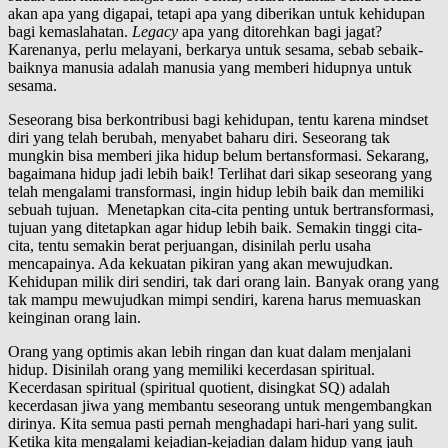
akan apa yang digapai, tetapi apa yang diberikan untuk kehidupan
bagi kemaslahatan.
Legacy
apa yang ditorehkan bagi jagat?
Karenanya, perlu melayani, berkarya untuk sesama, sebab sebaik-
baiknya manusia adalah manusia yang memberi hidupnya untuk
sesama.
Seseorang bisa berkontribusi bagi kehidupan, tentu karena mindset
diri yang telah berubah, menyabet baharu diri. Seseorang tak
mungkin bisa memberi jika hidup belum bertansformasi. Sekarang,
bagaimana hidup jadi lebih baik! Terlihat dari sikap seseorang yang
telah mengalami transformasi, ingin hidup lebih baik dan memiliki
sebuah tujuan. Menetapkan cita-cita penting untuk bertransformasi,
tujuan yang ditetapkan agar hidup lebih baik. Semakin tinggi cita-
cita, tentu semakin berat perjuangan, disinilah perlu usaha
mencapainya. Ada kekuatan pikiran yang akan mewujudkan.
Kehidupan milik diri sendiri, tak dari orang lain. Banyak orang yang
tak mampu mewujudkan mimpi sendiri, karena harus memuaskan
keinginan orang lain.
Orang yang optimis akan lebih ringan dan kuat dalam menjalani
hidup. Disinilah orang yang memiliki kecerdasan spiritual.
Kecerdasan spiritual (spiritual quotient, disingkat SQ) adalah
kecerdasan jiwa yang membantu seseorang untuk mengembangkan
dirinya. Kita semua pasti pernah menghadapi hari-hari yang sulit.
Ketika kita mengalami kejadian-kejadian dalam hidup yang jauh