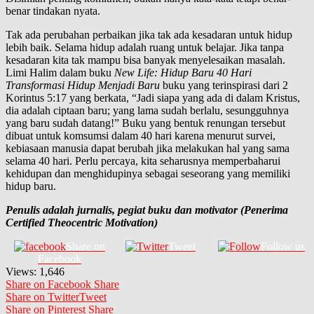
benar tindakan nyata.
Tak ada perubahan perbaikan jika tak ada kesadaran untuk hidup
lebih baik. Selama hidup adalah ruang untuk belajar. Jika tanpa
kesadaran kita tak mampu bisa banyak menyelesaikan masalah.
Limi Halim dalam buku
New Life: Hidup Baru 40 Hari
Transformasi Hidup Menjadi Baru
buku yang terinspirasi dari 2
Korintus 5:17 yang berkata, “Jadi siapa yang ada di dalam Kristus,
dia adalah ciptaan baru; yang lama sudah berlalu, sesungguhnya
yang baru sudah datang!” Buku yang bentuk renungan tersebut
dibuat untuk komsumsi dalam 40 hari karena menurut survei,
kebiasaan manusia dapat berubah jika melakukan hal yang sama
selama 40 hari. Perlu percaya, kita seharusnya memperbaharui
kehidupan dan menghidupinya sebagai seseorang yang memiliki
hidup baru.
Penulis adalah jurnalis, pegiat buku dan motivator (Penerima
Certified Theocentric Motivation)
Share on
Tweet
Follow us
Facebook
Views:
1,646
Share on Facebook
Share
Share on Twitter
Tweet
Share on Pinterest
Share