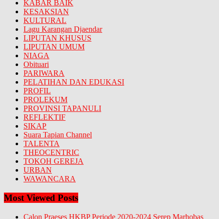
KABAR BAIK
KESAKSIAN
KULTURAL
Lagu Karangan Djaendar
LIPUTAN KHUSUS
LIPUTAN UMUM
NIAGA
Obituari
PARIWARA
PELATIHAN DAN EDUKASI
PROFIL
PROLEKUM
PROVINSI TAPANULI
REFLEKTIF
SIKAP
Suara Tapian Channel
TALENTA
THEOCENTRIC
TOKOH GEREJA
URBAN
WAWANCARA
Most Viewed Posts
Calon Praeses HKBP Periode 2020-2024 Serep Marhobas