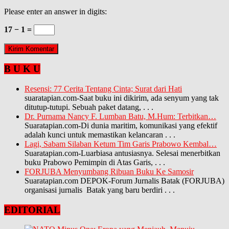
Please enter an answer in digits:
17 − 1 =
B U K U
Resensi: 77 Cerita Tentang Cinta; Surat dari Hati
suaratapian.com-Saat buku ini dikirim, ada senyum yang tak
ditutup-tutupi. Sebuah paket datang,
. . .
Dr. Purnama Nancy F. Lumban Batu, M.Hum: Terbitkan…
Suaratapian.com-Di dunia maritim, komunikasi yang efektif
adalah kunci untuk memastikan kelancaran
. . .
Lagi, Sabam Silaban Ketum Tim Garis Prabowo Kembal…
Suaratapian.com-Luarbiasa antusiasnya. Selesai menerbitkan
buku Prabowo Pemimpin di Atas Garis,
. . .
FORJUBA Menyumbang Ribuan Buku Ke Samosir
Suaratapian.com DEPOK-Forum Jurnalis Batak (FORJUBA)
organisasi jurnalis Batak yang baru berdiri
. . .
EDITORIAL