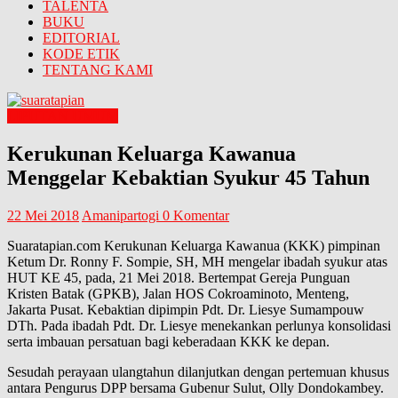
TALENTA
BUKU
EDITORIAL
KODE ETIK
TENTANG KAMI
LIPUTAN UMUM
Kerukunan Keluarga Kawanua
Menggelar Kebaktian Syukur 45 Tahun
22 Mei 2018
Amanipartogi
0 Komentar
Suaratapian.com Kerukunan Keluarga Kawanua (KKK) pimpinan
Ketum Dr. Ronny F. Sompie, SH, MH mengelar ibadah syukur atas
HUT KE 45, pada, 21 Mei 2018. Bertempat Gereja Punguan
Kristen Batak (GPKB), Jalan HOS Cokroaminoto, Menteng,
Jakarta Pusat. Kebaktian dipimpin Pdt. Dr. Liesye Sumampouw
DTh. Pada ibadah Pdt. Dr. Liesye menekankan perlunya konsolidasi
serta imbauan persatuan bagi keberadaan KKK ke depan.
Sesudah perayaan ulangtahun dilanjutkan dengan pertemuan khusus
antara Pengurus DPP bersama Gubenur Sulut, Olly Dondokambey.