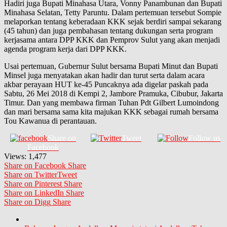
Hadiri juga Bupati Minahasa Utara, Vonny Panambunan dan Bupati
Minahasa Selatan, Tetty Paruntu. Dalam pertemuan tersebut Sompie
melaporkan tentang keberadaan KKK sejak berdiri sampai sekarang
(45 tahun) dan juga pembahasan tentang dukungan serta program
kerjasama antara DPP KKK dan Pemprov Sulut yang akan menjadi
agenda program kerja dari DPP KKK.
Usai pertemuan, Gubernur Sulut bersama Bupati Minut dan Bupati
Minsel juga menyatakan akan hadir dan turut serta dalam acara
akbar perayaan HUT ke-45 Puncaknya ada digelar paskah pada
Sabtu, 26 Mei 2018 di Kempi 2, Jambore Pramuka, Cibubur, Jakarta
Timur. Dan yang membawa firman Tuhan Pdt Gilbert Lumoindong
dan mari bersama sama kita majukan KKK sebagai rumah bersama
Tou Kawanua di perantauan.
Share on
Tweet
Follow us
Facebook
Views:
1,477
Share on Facebook
Share
Share on Twitter
Tweet
Share on Pinterest
Share
Share on LinkedIn
Share
Share on Digg
Share