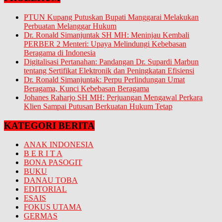
PTUN Kupang Putuskan Bupati Manggarai Melakukan
Perbuatan Melanggar Hukum
Dr. Ronald Simanjuntak SH MH: Meninjau Kembali
PERBER 2 Menteri: Upaya Melindungi Kebebasan
Beragama di Indonesia
Digitalisasi Pertanahan: Pandangan Dr. Supardi Marbun
tentang Sertifikat Elektronik dan Peningkatan Efisiensi
Dr. Ronald Simanjuntak: Perpu Perlindungan Umat
Beragama, Kunci Kebebasan Beragama
Johanes Raharjo SH MH: Perjuangan Mengawal Perkara
Klien Sampai Putusan Berkuatan Hukum Tetap
KATEGORI BERITA
ANAK INDONESIA
B E R I T A
BONA PASOGIT
BUKU
DANAU TOBA
EDITORIAL
ESAIS
FOKUS UTAMA
GERMAS