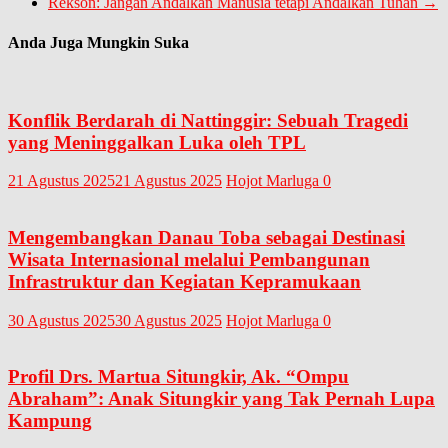
Rekson: Jangan Andalkan Manusia tetapi Andalkan Tuhan
→
Anda Juga Mungkin Suka
Konflik Berdarah di Nattinggir: Sebuah Tragedi
yang Meninggalkan Luka oleh TPL
21 Agustus 2025
21 Agustus 2025
Hojot Marluga
0
Mengembangkan Danau Toba sebagai Destinasi
Wisata Internasional melalui Pembangunan
Infrastruktur dan Kegiatan Kepramukaan
30 Agustus 2025
30 Agustus 2025
Hojot Marluga
0
Profil Drs. Martua Situngkir, Ak. “Ompu
Abraham”: Anak Situngkir yang Tak Pernah Lupa
Kampung