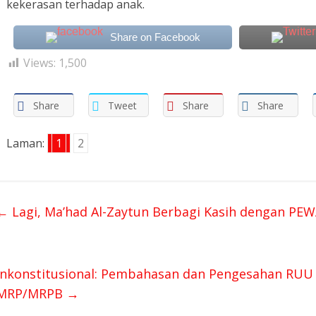
kekerasan terhadap anak.
Share on Facebook
Views:
1,500
Share
Tweet
Share
Share
Laman:
1
2
←
Lagi, Ma’had Al-Zaytun Berbagi Kasih dengan PE
Inkonstitusional: Pembahasan dan Pengesahan RU
MRP/MRPB
→