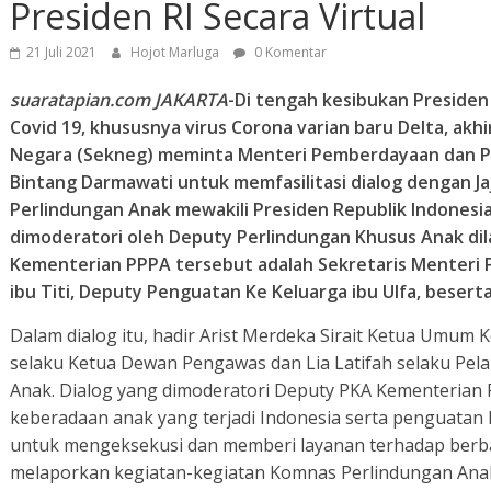
Presiden RI Secara Virtual
21 Juli 2021
Hojot Marluga
0 Komentar
suaratapian.com JAKARTA
-Di tengah kesibukan Preside
Covid 19, khususnya virus Corona varian baru Delta, akhir
Negara (Sekneg) meminta Menteri Pemberdayaan dan Per
Bintang Darmawati untuk memfasilitasi dialog dengan 
Perlindungan Anak mewakili Presiden Republik Indonesia 
dimoderatori oleh Deputy Perlindungan Khusus Anak dila
Kementerian PPPA tersebut adalah Sekretaris Menteri P
ibu Titi, Deputy Penguatan Ke Keluarga ibu Ulfa, besert
Dalam dialog itu, hadir Arist Merdeka Sirait Ketua Umum 
selaku Ketua Dewan Pengawas dan Lia Latifah selaku Pe
Anak. Dialog yang dimoderatori Deputy PKA Kementerian
keberadaan anak yang terjadi Indonesia serta penguatan
untuk mengeksekusi dan memberi layanan terhadap berbag
melaporkan kegiatan-kegiatan Komnas Perlindungan Ana