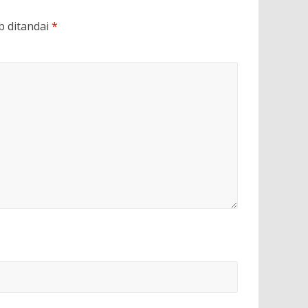
b ditandai
*