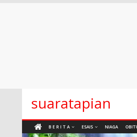
Skip
suaratapian
to
content
B E R I T A
ESAIS
NIAGA
OBIT