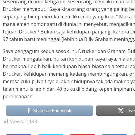
seseorang di poin ketiga ini, seseorang memiliki iman seba
Drucker menyebut, “Saya kira orang orang yang paling be
sepanjang hidup mereka memiliki iman yang kuat.” Maka, 
manajemen nomor satu di dunia ini menyebut, menjadikan di
tujuan Drucker? Bukan saja kehidupan panjang, karena D
97 tahun baru meninggal (lebih tua Billy Graham meninggal
Saya pengagum kedua sosok ini, Drucker dan Graham. Buku
Drucker mengatakan, bukan kehidupan kaya raya, makm
bermakna. Lebih baik kehidupan biasa-biasa saja tetapi ad
Drucker, kehidupan memang kadang membingungkan, oran
merasa cukup. Naifnya di akhir hidupnya tak ada makna y
telah menulis lebih dari 40 buku di bidang kepemimpinan
perencanaan.
Share on Facebook
Twe
Views:
2,198