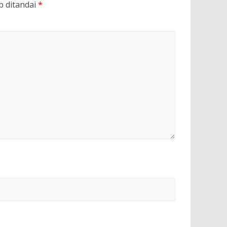
b ditandai
*