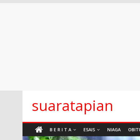
Skip
suaratapian
to
content
B E R I T A
ESAIS
NIAGA
OBIT