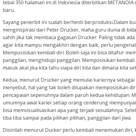
tebal 350 halaman ini di Indonesia diterbitkan METANOI
baru.
Sayang penerbit ini sudah berhenti berproduksi.Dalam buku
menginspirasi dari Peter Drucker, maha guru dunia di bi
sahih jika tak membaca gagasan Drucker. Paling tidak ad
agar kita mampu mengakhiri dengan baik, perlu pengenalan
Memposisikan kembali diri. Boleh saja ini bisa ditafsir m
panggilan, menghidupi panggilan. Memposisikan kembal
masuk akal jika kita tahu siapa diri kita dan dimana kita s
Kedua, menurut Drucker yang memulai kariernya sebagai p
menyebut, hal yang tak boleh dilupakan memposisikan diri
pencapaian sepenuhnya dalam paruh kedua kehidupan. M
umumnya awal karier setiap orang cenderung mempunyai 
bisa memvisualisasikan apa yang terjadi sesudahnya. Set
tiba tiba sampai pada pilihan pilihan, panggilan dari jiwa.
Disinilah menurut Ducker perlu kembali menemukan diri, ke