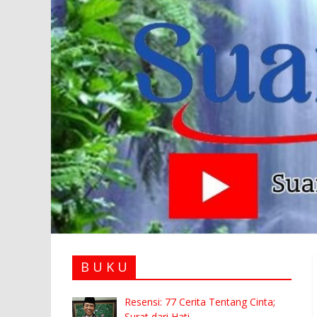
B U K U
Resensi: 77 Cerita Tentang Cinta;
Surat dari Hati