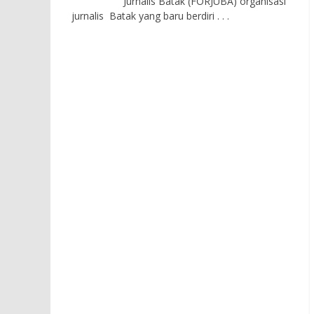
Jurnalis Batak (FORJUBA) organisasi
jurnalis Batak yang baru berdiri
. . .