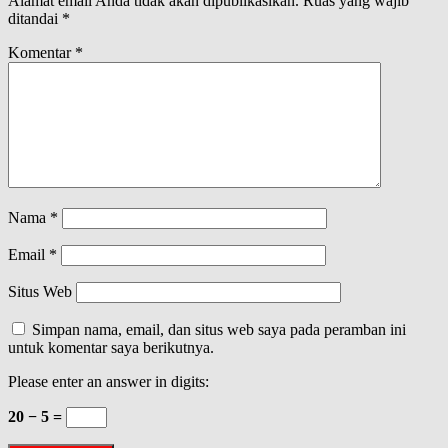
Alamat email Anda tidak akan dipublikasikan.
Ruas yang wajib
ditandai
*
Komentar
*
Nama
*
Email
*
Situs Web
Simpan nama, email, dan situs web saya pada peramban ini
untuk komentar saya berikutnya.
Please enter an answer in digits:
20 − 5 =