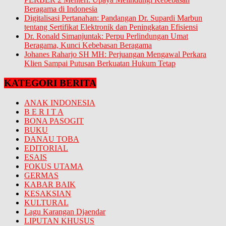
Beragama di Indonesia
Digitalisasi Pertanahan: Pandangan Dr. Supardi Marbun
tentang Sertifikat Elektronik dan Peningkatan Efisiensi
Dr. Ronald Simanjuntak: Perpu Perlindungan Umat
Beragama, Kunci Kebebasan Beragama
Johanes Raharjo SH MH: Perjuangan Mengawal Perkara
Klien Sampai Putusan Berkuatan Hukum Tetap
KATEGORI BERITA
ANAK INDONESIA
B E R I T A
BONA PASOGIT
BUKU
DANAU TOBA
EDITORIAL
ESAIS
FOKUS UTAMA
GERMAS
KABAR BAIK
KESAKSIAN
KULTURAL
Lagu Karangan Djaendar
LIPUTAN KHUSUS