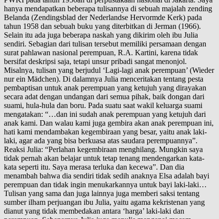
hanya mendapatkan beberapa tulisannya di sebuah majalah zending
Belanda (Zendingsblad der Nederlandse Hervormde Kerk) pada
tahun 1958 dan sebuah buku yang diterbitkan di Jerman (1966).
Selain itu ada juga beberapa naskah yang dikirim oleh ibu Julia
sendiri. Sebagian dari tulisan tersebut memiliki persamaan dengan
surat pahlawan nasional perempuan, R.A. Kartini, karena tidak
bersifat deskripsi saja, tetapi unsur pribadi sangat menonjol.
Misalnya, tulisan yang berjudul ‘Lagi-lagi anak perempuan’ (Wieder
nur ein Mädchen). Di dalamnya Julia menceritakan tentang pesta
pembaptisan untuk anak perempuan yang ketujuh yang dirayakan
secara adat dengan undangan dari semua pihak, baik dongan dari
suami, hula-hula dan boru. Pada suatu saat wakil keluarga suami
mengatakan: “…dan ini sudah anak perempuan yang ketujuh dari
anak kami. Dan walau kami juga gembira akan anak perempuan ini,
hati kami mendambakan kegembiraan yang besar, yaitu anak laki-
laki, agar ada yang bisa berkuasa atas saudara perempuannya”.
Reaksi Julia: “Perlahan kegembiraan menghilang. Mungkin saya
tidak pernah akan belajar untuk tetap tenang mendengarkan kata-
kata seperti itu. Saya merasa terluka dan kecewa”. Dan dia
menambah bahwa dia sendiri tidak sedih anaknya Elsa adalah bayi
perempuan dan tidak ingin menukarkannya untuk bayi laki-laki…
Tulisan yang sama dan juga lainnya juga memberi saksi tentang
sumber ilham perjuangan ibu Julia, yaitu agama kekristenan yang
dianut yang tidak membedakan antara ‘harga’ laki-laki dan