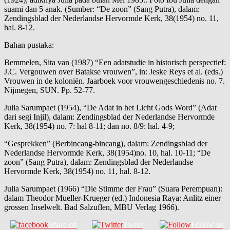
suami dan 5 anak. (Sumber: “De zoon” (Sang Putra), dalam:
Zendingsblad der Nederlandse Hervormde Kerk, 38(1954) no. 11,
hal. 8-12.
Bahan pustaka:
Bemmelen, Sita van (1987) “Een adatstudie in historisch perspectief:
J.C. Vergouwen over Batakse vrouwen”, in: Jeske Reys et al. (eds.)
Vrouwen in de koloniën. Jaarboek voor vrouwengeschiedenis no. 7.
Nijmegen, SUN. Pp. 52-77.
Julia Sarumpaet (1954), “De Adat in het Licht Gods Word” (Adat
dari segi Injil), dalam: Zendingsblad der Nederlandse Hervormde
Kerk, 38(1954) no. 7: hal 8-11; dan no. 8/9: hal. 4-9;
“Gesprekken” (Berbincang-bincang), dalam: Zendingsblad der
Nederlandse Hervormde Kerk, 38(1954)no. 10, hal. 10-11; “De
zoon” (Sang Putra), dalam: Zendingsblad der Nederlandse
Hervormde Kerk, 38(1954) no. 11, hal. 8-12.
Julia Sarumpaet (1966) “Die Stimme der Frau” (Suara Perempuan):
dalam Theodor Mueller-Krueger (ed.) Indonesia Raya: Anlitz einer
grossen Inselwelt. Bad Salzuflen, MBU Verlag 1966).
Share on
Tweet
Follow us