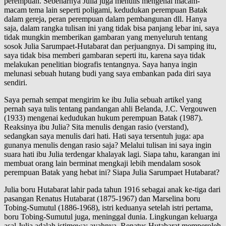
perempuan. Sebenarnya Julia juga menulis mengenai macam-
macam tema lain seperti poligami, kedudukan perempuan Batak
dalam gereja, peran perempuan dalam pembangunan dll. Hanya
saja, dalam rangka tulisan ini yang tidak bisa panjang lebar ini, saya
tidak mungkin memberikan gambaran yang menyeluruh tentang
sosok Julia Sarumpaet-Hutabarat dan perjuangnya. Di samping itu,
saya tidak bisa memberi gambaran seperti itu, karena saya tidak
melakukan penelitian biografis tentangnya. Saya hanya ingin
melunasi sebuah hutang budi yang saya embankan pada diri saya
sendiri.
Saya pernah sempat mengirim ke ibu Julia sebuah artikel yang
pernah saya tulis tentang pandangan ahli Belanda, J.C. Vergouwen
(1933) mengenai kedudukan hukum perempuan Batak (1987).
Reaksinya ibu Julia? Sita menulis dengan rasio (verstand),
sedangkan saya menulis dari hati. Hati saya tersentuh juga: apa
gunanya menulis dengan rasio saja? Melalui tulisan ini saya ingin
suara hati ibu Julia terdengar khalayak lagi. Siapa tahu, karangan ini
membuat orang lain berminat mengkaji lebih mendalam sosok
perempuan Batak yang hebat ini? Siapa Julia Sarumpaet Hutabarat?
Julia boru Hutabarat lahir pada tahun 1916 sebagai anak ke-tiga dari
pasangan Renatus Hutabarat (1875-1967) dan Marselina boru
Tobing-Sumutul (1886-1968), istri keduanya setelah istri pertama,
boru Tobing-Sumutul juga, meninggal dunia. Lingkungan keluarga
asal Julia adalah istimewa; ayahnya, Renatus Hutabarat memperoleh