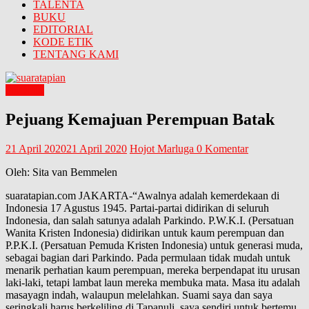
TALENTA
BUKU
EDITORIAL
KODE ETIK
TENTANG KAMI
PROFIL
Pejuang Kemajuan Perempuan Batak
21 April 2020
21 April 2020
Hojot Marluga
0 Komentar
Oleh: Sita van Bemmelen
suaratapian.com JAKARTA-“Awalnya adalah kemerdekaan di
Indonesia 17 Agustus 1945. Partai-partai didirikan di seluruh
Indonesia, dan salah satunya adalah Parkindo. P.W.K.I. (Persatuan
Wanita Kristen Indonesia) didirikan untuk kaum perempuan dan
P.P.K.I. (Persatuan Pemuda Kristen Indonesia) untuk generasi muda,
sebagai bagian dari Parkindo. Pada permulaan tidak mudah untuk
menarik perhatian kaum perempuan, mereka berpendapat itu urusan
laki-laki, tetapi lambat laun mereka membuka mata. Masa itu adalah
masayagn indah, walaupun melelahkan. Suami saya dan saya
seringkali harus berkeliling di Tapanuli, saya sendiri untuk bertemu