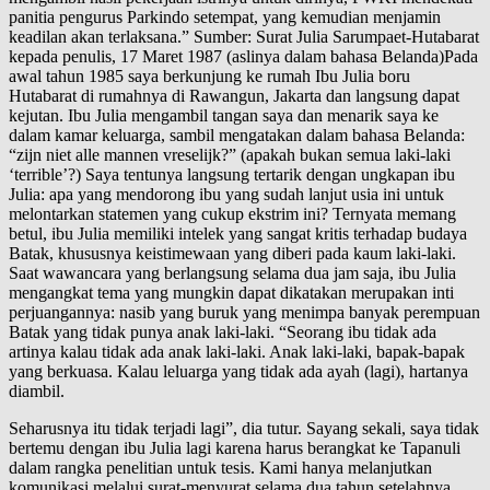
panitia pengurus Parkindo setempat, yang kemudian menjamin
keadilan akan terlaksana.” Sumber: Surat Julia Sarumpaet-Hutabarat
kepada penulis, 17 Maret 1987 (aslinya dalam bahasa Belanda)Pada
awal tahun 1985 saya berkunjung ke rumah Ibu Julia boru
Hutabarat di rumahnya di Rawangun, Jakarta dan langsung dapat
kejutan. Ibu Julia mengambil tangan saya dan menarik saya ke
dalam kamar keluarga, sambil mengatakan dalam bahasa Belanda:
“zijn niet alle mannen vreselijk?” (apakah bukan semua laki-laki
‘terrible’?) Saya tentunya langsung tertarik dengan ungkapan ibu
Julia: apa yang mendorong ibu yang sudah lanjut usia ini untuk
melontarkan statemen yang cukup ekstrim ini? Ternyata memang
betul, ibu Julia memiliki intelek yang sangat kritis terhadap budaya
Batak, khususnya keistimewaan yang diberi pada kaum laki-laki.
Saat wawancara yang berlangsung selama dua jam saja, ibu Julia
mengangkat tema yang mungkin dapat dikatakan merupakan inti
perjuangannya: nasib yang buruk yang menimpa banyak perempuan
Batak yang tidak punya anak laki-laki. “Seorang ibu tidak ada
artinya kalau tidak ada anak laki-laki. Anak laki-laki, bapak-bapak
yang berkuasa. Kalau leluarga yang tidak ada ayah (lagi), hartanya
diambil.
Seharusnya itu tidak terjadi lagi”, dia tutur. Sayang sekali, saya tidak
bertemu dengan ibu Julia lagi karena harus berangkat ke Tapanuli
dalam rangka penelitian untuk tesis. Kami hanya melanjutkan
komunikasi melalui surat-menyurat selama dua tahun setelahnya.