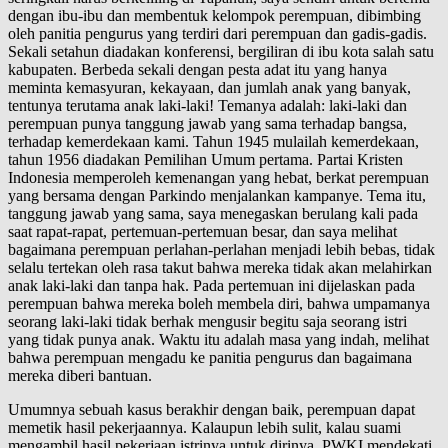
dengan ibu-ibu dan membentuk kelompok perempuan, dibimbing
oleh panitia pengurus yang terdiri dari perempuan dan gadis-gadis.
Sekali setahun diadakan konferensi, bergiliran di ibu kota salah satu
kabupaten. Berbeda sekali dengan pesta adat itu yang hanya
meminta kemasyuran, kekayaan, dan jumlah anak yang banyak,
tentunya terutama anak laki-laki! Temanya adalah: laki-laki dan
perempuan punya tanggung jawab yang sama terhadap bangsa,
terhadap kemerdekaan kami. Tahun 1945 mulailah kemerdekaan,
tahun 1956 diadakan Pemilihan Umum pertama. Partai Kristen
Indonesia memperoleh kemenangan yang hebat, berkat perempuan
yang bersama dengan Parkindo menjalankan kampanye. Tema itu,
tanggung jawab yang sama, saya menegaskan berulang kali pada
saat rapat-rapat, pertemuan-pertemuan besar, dan saya melihat
bagaimana perempuan perlahan-perlahan menjadi lebih bebas, tidak
selalu tertekan oleh rasa takut bahwa mereka tidak akan melahirkan
anak laki-laki dan tanpa hak. Pada pertemuan ini dijelaskan pada
perempuan bahwa mereka boleh membela diri, bahwa umpamanya
seorang laki-laki tidak berhak mengusir begitu saja seorang istri
yang tidak punya anak. Waktu itu adalah masa yang indah, melihat
bahwa perempuan mengadu ke panitia pengurus dan bagaimana
mereka diberi bantuan.
Umumnya sebuah kasus berakhir dengan baik, perempuan dapat
memetik hasil pekerjaannya. Kalaupun lebih sulit, kalau suami
mengambil hasil pekerjaan istrinya untuk dirinya, PWKI mendekati