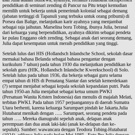
pendidikan di seminari zending di Pancur na Pitu tetapi kemudian
memilih untuk bekerja untuk pemerintah kolonial sebagai demang
(jabatan tertinggi di Tapanuli yang terbuka untuk orang pribumi) di
Porsea dan Balige, melanjutkan karir ayahnya yang menjambat
sebagai raja jaihutan. Marselina boru Tobing, ibunya Julia, berasal
dari keluarga yang berpendidikan, ayahnya dikirim sebagai pendeta
ke pulau Enggano oleh zending. Sebagai anak dari seorang demang,
Julia dapat kesempatan untuk meraih pendidikan yang tinggi.
Setelah lulus dari HIS (Hollandsch Inlandsche School, sekolah dasar
memakai bahasa Belanda sebagai bahasa pengantar dengan
kurikulum 7 tahun) pada tahun 1930 dia melanjutkan pendidikan ke
sekolah guru (HIK, Hollandsch Inlandsche Kweekschool) di Solo.
Setelah lulus pada tahun 1936, dia bekerja sebagai guru selama
empat tahun di HIS di Pematang Siantar dan setelah kemerdekaan
(?) sempat menjabat sebagai kepala sekolah kepandaian putri. Pada
tahun 1950-an Julia menjabat sebagai ketua umum PWKI
(Persatuan Wanita Kristen Indonesia) dan menulis di majalah Melati,
terbitan PWKI. Pada tahun 1957 perjuangannya di daerah Sumatra
Utara berhenti, karena keluarga Sarumpaet pindah ke Jakarta.Julia
Hutabarat menikah dengan ….. Sarumpaet, seorang pendeta pada
tahun ….. Mereka dianugrahi sepeluh anak, delapan anak
perempuan dan dua anak laki-laki (anak ke-delapan dan ke-
sepuluh). Sumber: wawancara dengan Teodora Tobing-Hutabarat
(1924), adiknya Julia pada bulan Mei 1985.. Foto Ibu Julia dengan