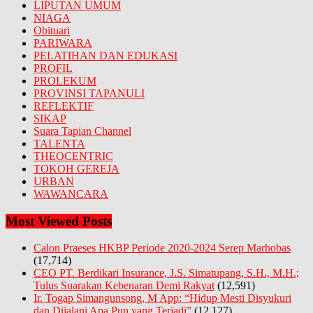
LIPUTAN UMUM
NIAGA
Obituari
PARIWARA
PELATIHAN DAN EDUKASI
PROFIL
PROLEKUM
PROVINSI TAPANULI
REFLEKTIF
SIKAP
Suara Tapian Channel
TALENTA
THEOCENTRIC
TOKOH GEREJA
URBAN
WAWANCARA
Most Viewed Posts
Calon Praeses HKBP Periode 2020-2024 Serep Marhobas
(17,714)
CEO PT. Berdikari Insurance, J.S. Simatupang, S.H., M.H.;
Tulus Suarakan Kebenaran Demi Rakyat
(12,591)
Ir. Togap Simangunsong, M App: “Hidup Mesti Disyukuri
dan Dijalani Apa Pun yang Terjadi”
(12,127)