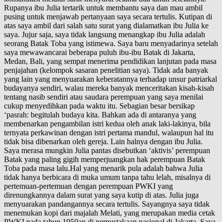
Rupanya ibu Julia tertarik untuk membantu saya dan mau ambil
pusing untuk menjawab pertanyaan saya secara tertulis. Kutipan di
atas saya ambil dari salah satu surat yang dialamatkan ibu Julia ke
saya. Jujur saja, saya tidak langsung menangkap ibu Julia adalah
seorang Batak Toba yang istimewa. Saya baru menyadarinya setelah
saya mewawancarai beberapa puluh ibu-ibu Batak di Jakarta,
Medan, Bali, yang sempat menerima pendidikan lanjutan pada masa
penjajahan (kelompok sasaran penelitian saya). Tidak ada banyak
yang lain yang menyuarakan keberatannya terhadap unsur patriarkal
budayanya sendiri, walau mereka banyak menceritakan kisah-kisah
tentang nasib sendiri atau saudara perempuan yang saya menilai
cukup menyedihkan pada waktu itu. Sebagian besar bersikap
‘pasrah: begitulah budaya kita. Bahkan ada di antaranya yang
membenarkan pengambilan istri kedua oleh anak laki-lakinya, bila
ternyata perkawinan dengan istri pertama mandul, walaupun hal itu
tidak bisa dibenarkan oleh gereja. Lain halnya dengan ibu Julia.
Saya merasa mungkin Julia pantas disebutkan ‘aktivis’ perempuan
Batak yang paling gigih memperjuangkan hak perempuan Batak
Toba pada masa lalu.Hal yang menarik pula adalah bahwa Julia
tidak hanya berbicara di muka umum tanpa tahu lelah, misalnya di
pertemuan-pertemuan dengan perempuan PWKI yang
direnungkannya dalam surat yang saya kutip di atas. Julia juga
menyuarakan pandangannya secara tertulis. Sayangnya saya tidak
menemukan kopi dari majalah Melati, yang merupakan media cetak
PWKI pada tahun 1950an di perpustakaan nasional di Jakarta. Saya