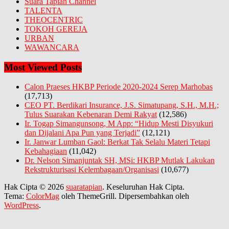
Suara Tapian Channel
TALENTA
THEOCENTRIC
TOKOH GEREJA
URBAN
WAWANCARA
Most Viewed Posts
Calon Praeses HKBP Periode 2020-2024 Serep Marhobas
(17,713)
CEO PT. Berdikari Insurance, J.S. Simatupang, S.H., M.H.;
Tulus Suarakan Kebenaran Demi Rakyat
(12,586)
Ir. Togap Simangunsong, M App: “Hidup Mesti Disyukuri
dan Dijalani Apa Pun yang Terjadi”
(12,121)
Ir. Janwar Lumban Gaol: Berkat Tak Selalu Materi Tetapi
Kebahagiaan
(11,042)
Dr. Nelson Simanjuntak SH, MSi: HKBP Mutlak Lakukan
Rekstrukturisasi Kelembagaan/Organisasi
(10,677)
Hak Cipta © 2026
suaratapian
. Keseluruhan Hak Cipta.
Tema:
ColorMag
oleh ThemeGrill. Dipersembahkan oleh
WordPress
.