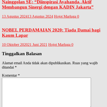
Nainggolan SE; “Diinspirasi Ayahanda, Aktif
Membangun Sinergi dengan KADIN Jakarta”
13 Agustus 2024
13 Agustus 2024
Hojot Marluga
0
NOBEL PERDAMAIAN 2020: Tiada Damai bagi
Kaum Lapar
10 Oktober 2020
21 Juni 2021
Hojot Marluga
0
Tinggalkan Balasan
Alamat email Anda tidak akan dipublikasikan.
Ruas yang wajib
ditandai
*
Komentar
*