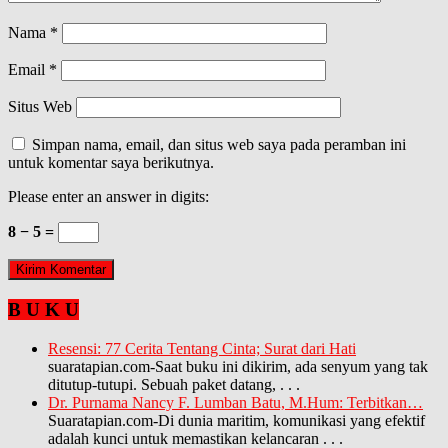
Nama
*
Email
*
Situs Web
Simpan nama, email, dan situs web saya pada peramban ini
untuk komentar saya berikutnya.
Please enter an answer in digits:
8 − 5 =
B U K U
Resensi: 77 Cerita Tentang Cinta; Surat dari Hati
suaratapian.com-Saat buku ini dikirim, ada senyum yang tak
ditutup-tutupi. Sebuah paket datang,
. . .
Dr. Purnama Nancy F. Lumban Batu, M.Hum: Terbitkan…
Suaratapian.com-Di dunia maritim, komunikasi yang efektif
adalah kunci untuk memastikan kelancaran
. . .