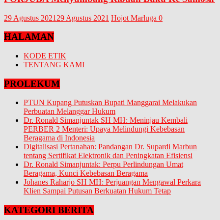
29 Agustus 2021
29 Agustus 2021
Hojot Marluga
0
HALAMAN
KODE ETIK
TENTANG KAMI
PROLEKUM
PTUN Kupang Putuskan Bupati Manggarai Melakukan
Perbuatan Melanggar Hukum
Dr. Ronald Simanjuntak SH MH: Meninjau Kembali
PERBER 2 Menteri: Upaya Melindungi Kebebasan
Beragama di Indonesia
Digitalisasi Pertanahan: Pandangan Dr. Supardi Marbun
tentang Sertifikat Elektronik dan Peningkatan Efisiensi
Dr. Ronald Simanjuntak: Perpu Perlindungan Umat
Beragama, Kunci Kebebasan Beragama
Johanes Raharjo SH MH: Perjuangan Mengawal Perkara
Klien Sampai Putusan Berkuatan Hukum Tetap
KATEGORI BERITA