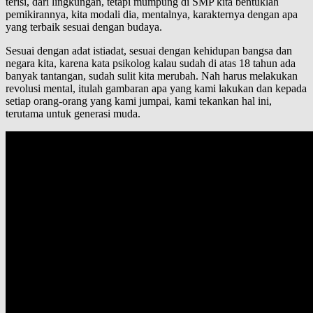
terisi, dari lingkungan, tetapi mumpung di SMP kita bentuklah
pemikirannya, kita modali dia, mentalnya, karakternya dengan apa
yang terbaik sesuai dengan budaya.
Sesuai dengan adat istiadat, sesuai dengan kehidupan bangsa dan
negara kita, karena kata psikolog kalau sudah di atas 18 tahun ada
banyak tantangan, sudah sulit kita merubah. Nah harus melakukan
revolusi mental, itulah gambaran apa yang kami lakukan dan kepada
setiap orang-orang yang kami jumpai, kami tekankan hal ini,
terutama untuk generasi muda.