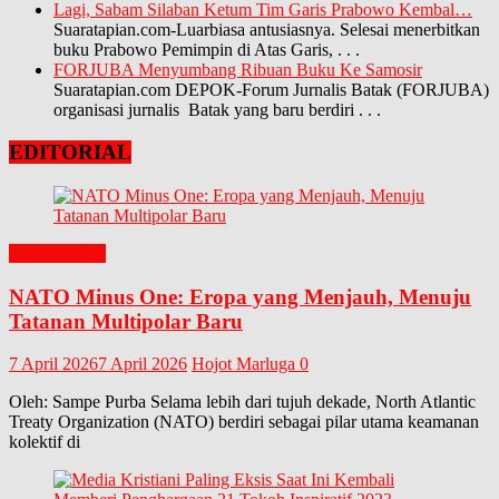
Lagi, Sabam Silaban Ketum Tim Garis Prabowo Kembal…
Suaratapian.com-Luarbiasa antusiasnya. Selesai menerbitkan
buku Prabowo Pemimpin di Atas Garis,
. . .
FORJUBA Menyumbang Ribuan Buku Ke Samosir
Suaratapian.com DEPOK-Forum Jurnalis Batak (FORJUBA)
organisasi jurnalis Batak yang baru berdiri
. . .
EDITORIAL
EDITORIAL
NATO Minus One: Eropa yang Menjauh, Menuju
Tatanan Multipolar Baru
7 April 2026
7 April 2026
Hojot Marluga
0
Oleh: Sampe Purba Selama lebih dari tujuh dekade, North Atlantic
Treaty Organization (NATO) berdiri sebagai pilar utama keamanan
kolektif di