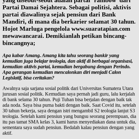
yang disebut-sebut adalah partai ‘rainbow’ dari
Partai Damai Sejahtera. Sebagai politisi, aktivis
partai diawalinya sejak pensiun dari Bank
Mandiri, di mana dia berkarier selamat 30 tahun.
Hojot Marluga pengelola www.suaratapian.com
mewawancarai. Demikianlah petikan bincang-
bincangnya;
Apa kabar Amang. Amang kita tahu seorang bankir yang
kemudian juga belajar teologia, dan aktif di berbagai organisasi,
kemudian aktivis partai, kemudian bergabung dengan Perindo.
Apa gerangan kemudian mencalonkan diri menjadi Calon
Legislatif, bisa ceritakan?
Awalnya saja sarjana sosial politik dari Universitas Sumatera Utara
jurusan sosial politik. Kemudian saya pernah jadi guru, lalu kerjalah
di bank selama 30 tahun. Puji Tuhan bisa berjalan dengan baik tak
ada noda. Saya bisa purna bakti dengan baik. Saat Covid itu, setelah
30 tahun bekerja, saya dengan istri mengambil S2 teologia lanjut S3
teologia. Setelah kami pensiun yang bungsu seorang perempuan, dia
itu pas tamat SMA kelas 3, kami harus menyediakan dana untuk dia,
sementara saya sudah pensiun. Bedalah kalau pensiun dengan yang
aktif.