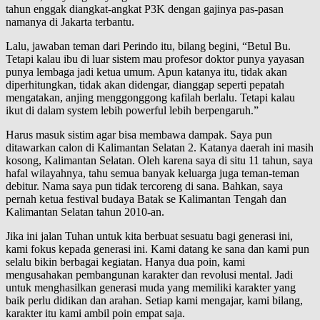
tahun enggak diangkat-angkat P3K dengan gajinya pas-pasan
namanya di Jakarta terbantu.
Lalu, jawaban teman dari Perindo itu, bilang begini, “Betul Bu.
Tetapi kalau ibu di luar sistem mau profesor doktor punya yayasan
punya lembaga jadi ketua umum. Apun katanya itu, tidak akan
diperhitungkan, tidak akan didengar, dianggap seperti pepatah
mengatakan, anjing menggonggong kafilah berlalu. Tetapi kalau
ikut di dalam system lebih powerful lebih berpengaruh.”
Harus masuk sistim agar bisa membawa dampak. Saya pun
ditawarkan calon di Kalimantan Selatan 2. Katanya daerah ini masih
kosong, Kalimantan Selatan. Oleh karena saya di situ 11 tahun, saya
hafal wilayahnya, tahu semua banyak keluarga juga teman-teman
debitur. Nama saya pun tidak tercoreng di sana. Bahkan, saya
pernah ketua festival budaya Batak se Kalimantan Tengah dan
Kalimantan Selatan tahun 2010-an.
Jika ini jalan Tuhan untuk kita berbuat sesuatu bagi generasi ini,
kami fokus kepada generasi ini. Kami datang ke sana dan kami pun
selalu bikin berbagai kegiatan. Hanya dua poin, kami
mengusahakan pembangunan karakter dan revolusi mental. Jadi
untuk menghasilkan generasi muda yang memiliki karakter yang
baik perlu didikan dan arahan. Setiap kami mengajar, kami bilang,
karakter itu kami ambil poin empat saja.