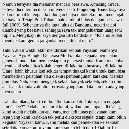
Namun ternyata dia melamar mencari beasiswa. Amazing Grace,
bahwa dia diterima di satu universitas di Tangerang. Biasa biayanya
kalau normal itu engak ketulungan biaya untuk ekonomi menengah
ke bawah. Tetapi Puji Tuhan anak kami ini lulus dengan beasiswa
full 100%. Sebenarnya dia juga lulus di Bandung, negeri tetapi
diambil yang beasiswa sehingga saya tak mengeluarkan uang satu
rupiah. Menyikapi itu saya dengan istri berdiskusi. “Kita ini sudah
mendapat anugerah, janganlah menjadi laut mati.”
Tahun 2019 waktu aktif mendirikan sebuah Yayasan. Namanya
Yayasan Ayo Bangkit Generasi Muda, fokus kepada peminatan
generasi muda dan mempersiapkan generasi muda. Kami mencoba
mendekati sekolah-sekolah negeri di Jakarta, khususnya di Jakarta
Utara, lebih khusus lagi sekitar tempat tinggal kami untuk kami bisa
memberikan pelatihan atau diskusi pembangunan karakter. Mereka
pun oke. Nah, kami mengajak sekian banyak sekolah, sekian ribu
anak-anak muda voluntir. Ternyata yang kami lakukan itu ada yang
memantau.
Lalu dia bilang ke istri dulu. “Ibu kan sudah Doktor, mau enggak
ikut Caleg?” Padahal, menurut kami, walau pun tanpa jadi Caleg,
kami sudah melakukan apa yang menjadi tugas pelayanan kami.
Apa yang kami kerjakan tak perlu diekspos segala, tetapi kami bikin
kegiatan Yayasan kami. Kami melakukan pendekatan ke sekolah-
sekolah, banyak guru yang honor sudah lebih dari 10 tahun 15