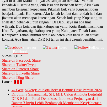
ayat di dalam Matius 11 ayat 28 sampai 30 berkata, “Marilah
kepada-Ku, semua yang letih lesu dan berbeban berat, Aku akan
memberi kelegaan kepadamu. Pikullah kuk yang Kupasang dan
belajarlah pada-Ku, karena Aku lemah lembut dan rendah hati dan
jiwamu akan mendapat ketenangan. Sebab kuk yang Kupasang itu
enak dan beban-Ku pun ringan.” Di Dapil saya ini ada lima
wilayah. Dua kota dan tiga kabupaten yaitu; Kota Banjarmasin dan
Kota Banjarbaru, tiga kabupaten yaitu; Kabupaten Tanah Laut,
Kabupaten Tanah Bumbu dan Kabupaten kota baru inilah situasi
kondisi. Ada lima jatah DPR RI tahun ini dari daerah pemilihan ini.
Share on
Tweet
Follow us
Facebook
Views:
2,012
Share on Facebook
Share
Share on Twitter
Tweet
Share on Pinterest
Share
Share on LinkedIn
Share
Share on Digg
Share
Laman:
1
2
3
←
Gereja-Gereja di Kota Bekasi Bentuk Desk Pemilu 2024
Dr. Jimmy Simanjuntak, SH, MH; Calon Anggota Legislatif
DPR RI dari Partai Demokrasi Indonesia Perjuangan dari
Banten 3 Ingin Lebih Berdampak Membantu Kesejahteraan