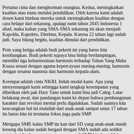
Pertama cinta dan menghormati orangtua. Kedua, meningkatkan
kualitas atau mutu melalui pendidikan. Oleh karena kami adalah
dosen kami himbau mereka untuk meningkatkan kualitas dengan
cara belajar dari sekarang, apalagi nanti tahun 2045 Indonesia 1
abad, maka kalian yang SMA-SMA sekarang ini akan menjadi
Kapolda, Kapolres, Direktur, Kepala. Karena 22 tahun lagi sudah
jadi. Saya bilang begitu, kualitas dimulai dari pendidikan.
Poin yang ketiga adalah budi pekerti ini yang harus kita
kembangkan. Budi pekerti supaya bisa hidup berdampingan,
memiliki tiga keharmonisan harmonis terhadap Tuhan Yang Maha
Kuasa sesuai dengan agama kepercayaan masing-masing, harmonis
dengan sesama manusia dan harmonis kepada alam.
Keempat adalah cinta NKRI. Inilah modal kami. Apa yang
menyemangati kami sehingga kami tangkap kesempatan yang
diberikan oleh pak Hary Tano untuk kami bisa jadi Caleg. Latar
belakang awal, dan pandangan kami ke depan bahwa pembangunan
karakter dan revolusi mental perlu digalakkan. Sudah saatnya kita
kencangkan hal ini mulailah dari anak-anak sampai umur 17 tahun
itu harus kita isi terutama fokus juga pada SMP.
Mengapa SMP, kalau SMP itu kan dari SD yang anak-anak masih
kosong dia kalau sudah bergaul dengan SMA sudah ada sedikit