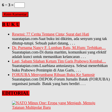
6 − 3 =
B U K U
Resensi: 77 Cerita Tentang Cinta; Surat dari Hati
suaratapian.com-Saat buku ini dikirim, ada senyum yang tak
ditutup-tutupi. Sebuah paket datang,
. . .
Dr. Purnama Nancy F. Lumban Batu, M.Hum: Terbitkan…
Suaratapian.com-Di dunia maritim, komunikasi yang efektif
adalah kunci untuk memastikan kelancaran
. . .
Lagi, Sabam Silaban Ketum Tim Garis Prabowo Kembal…
Suaratapian.com-Luarbiasa antusiasnya. Selesai menerbitkan
buku Prabowo Pemimpin di Atas Garis,
. . .
FORJUBA Menyumbang Ribuan Buku Ke Samosir
Suaratapian.com DEPOK-Forum Jurnalis Batak (FORJUBA)
organisasi jurnalis Batak yang baru berdiri
. . .
EDITORIAL