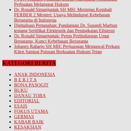
Perbuatan Melanggar Hukum
Dr. Ronald Simanjuntak SH MH: Meninjau Kembali
PERBER 2 Menteri: Upaya Melindungi Kebebasan
Beragama di Indonesia
Digitalisasi Pertanahan: Pandangan Dr. Supardi Marbun
tentang Sertifikat Elektronik dan Peningkatan Efisiensi
Dr. Ronald Simanjuntak: Perpu Perlindungan Umat
Beragama, Kunci Kebebasan Beragama
Johanes Raharjo SH MH: Perjuangan Mengawal Perkara
Klien Sampai Putusan Berkuatan Hukum Tetap
KATEGORI BERITA
ANAK INDONESIA
B E R I T A
BONA PASOGIT
BUKU
DANAU TOBA
EDITORIAL
ESAIS
FOKUS UTAMA
GERMAS
KABAR BAIK
KESAKSIAN