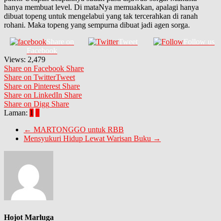
hanya membuat level. Di mataNya memuakkan, apalagi hanya
dibuat topeng untuk mengelabui yang tak tercerahkan di ranah
rohani. Maka topeng yang sempurna dibuat jadi agen sorga.
Share on
Tweet
Follow us
Facebook
Views:
2,479
Share on Facebook
Share
Share on Twitter
Tweet
Share on Pinterest
Share
Share on LinkedIn
Share
Share on Digg
Share
Laman:
1
2
←
MARTONGGO untuk RBB
Mensyukuri Hidup Lewat Warisan Buku
→
Hojot Marluga