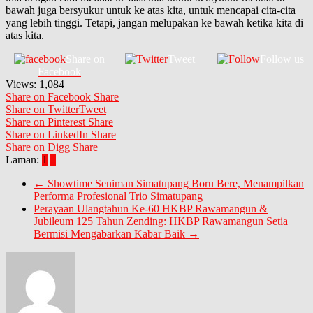
bawah juga bersyukur untuk ke atas kita, untuk mencapai cita-cita
yang lebih tinggi. Tetapi, jangan melupakan ke bawah ketika kita di
atas kita.
Share on
Tweet
Follow us
Facebook
Views:
1,084
Share on Facebook
Share
Share on Twitter
Tweet
Share on Pinterest
Share
Share on LinkedIn
Share
Share on Digg
Share
Laman:
1
2
←
Showtime Seniman Simatupang Boru Bere, Menampilkan
Performa Profesional Trio Simatupang
Perayaan Ulangtahun Ke-60 HKBP Rawamangun &
Jubileum 125 Tahun Zending: HKBP Rawamangun Setia
Bermisi Mengabarkan Kabar Baik
→