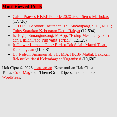
Most Viewed Posts
Calon Praeses HKBP Periode 2020-2024 Serep Marhobas
(17,720)
CEO PT. Berdikari Insurance, J.S. Simatupang, S.H., M.H.;
Tulus Suarakan Kebenaran Demi Rakyat
(12,594)
Ir. Togap Simangunsong, M App: “Hidup Mesti Disyukuri
dan Dijalani Apa Pun yang Terjadi”
(12,129)
Ir. Janwar Lumban Gaol: Berkat Tak Selalu Materi Tetapi
Kebahagiaan
(11,048)
Dr. Nelson Simanjuntak SH, MSi: HKBP Mutlak Lakukan
Rekstrukturisasi Kelembagaan/Organisasi
(10,686)
Hak Cipta © 2026
suaratapian
. Keseluruhan Hak Cipta.
Tema:
ColorMag
oleh ThemeGrill. Dipersembahkan oleh
WordPress
.