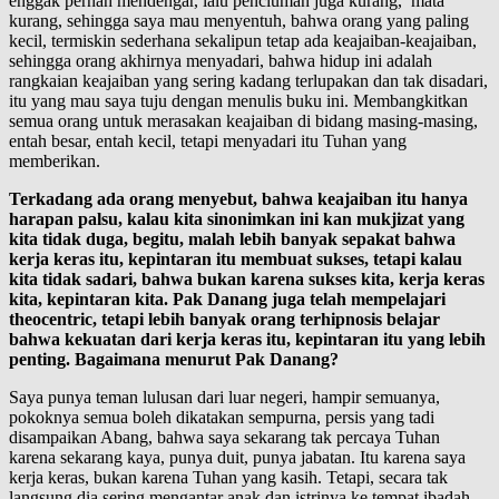
enggak pernah mendengar, lalu penciuman juga kurang, mata
kurang, sehingga saya mau menyentuh, bahwa orang yang paling
kecil, termiskin sederhana sekalipun tetap ada keajaiban-keajaiban,
sehingga orang akhirnya menyadari, bahwa hidup ini adalah
rangkaian keajaiban yang sering kadang terlupakan dan tak disadari,
itu yang mau saya tuju dengan menulis buku ini. Membangkitkan
semua orang untuk merasakan keajaiban di bidang masing-masing,
entah besar, entah kecil, tetapi menyadari itu Tuhan yang
memberikan.
Terkadang ada orang menyebut, bahwa keajaiban itu hanya
harapan palsu, kalau kita sinonimkan ini kan mukjizat yang
kita tidak duga, begitu, malah lebih banyak sepakat bahwa
kerja keras itu, kepintaran itu membuat sukses, tetapi kalau
kita tidak sadari, bahwa bukan karena sukses kita, kerja keras
kita, kepintaran kita. Pak Danang juga telah mempelajari
theocentric, tetapi lebih banyak orang terhipnosis belajar
bahwa kekuatan dari kerja keras itu, kepintaran itu yang lebih
penting. Bagaimana menurut Pak Danang?
Saya punya teman lulusan dari luar negeri, hampir semuanya,
pokoknya semua boleh dikatakan sempurna, persis yang tadi
disampaikan Abang, bahwa saya sekarang tak percaya Tuhan
karena sekarang kaya, punya duit, punya jabatan. Itu karena saya
kerja keras, bukan karena Tuhan yang kasih. Tetapi, secara tak
langsung dia sering mengantar anak dan istrinya ke tempat ibadah,