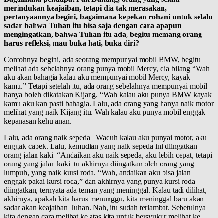
merindukan keajaiban, tetapi dia tak merasakan,
pertanyaannya begini, bagaimana kepekan rohani untuk selalu
sadar bahwa Tuhan itu bisa saja dengan cara apapun
mengingatkan, bahwa Tuhan itu ada, begitu memang orang
harus refleksi, mau buka hati, buka diri?
Contohnya begini, ada seorang mempunyai mobil BMW, begitu
melihat ada sebelahnya orang punya mobil Mercy, dia bilang “Wah
aku akan bahagia kalau aku mempunyai mobil Mercy, kayak
kamu.” Tetapi setelah itu, ada orang sebelahnya mempunyai mobil
hanya boleh dikatakan Kijang. “Wah kalau aku punya BMW kayak
kamu aku kan pasti bahagia. Lalu, ada orang yang hanya naik motor
melihat yang naik Kijang itu. Wah kalau aku punya mobil enggak
kepanasan kehujanan.
Lalu, ada orang naik sepeda. Waduh kalau aku punyai motor, aku
enggak capek. Lalu, kemudian yang naik sepeda ini diingatkan
orang jalan kaki. “Andaikan aku naik sepeda, aku lebih cepat, tetapi
orang yang jalan kaki itu akhirnya diingatkan oleh orang yang
lumpuh, yang naik kursi roda. “Wah, andaikan aku bisa jalan
enggak pakai kursi roda,” dan akhirnya yang punya kursi roda
diingatkan, ternyata ada teman yang meninggal. Kalau tadi dilihat,
akhirnya, apakah kita harus menunggu, kita meninggal baru akan
sadar akan keajaiban Tuhan. Nah, itu sudah terlambat. Sebetulnya
kita dengan cara melihat ke atas kita untuk bersyukur melihat ke