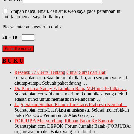
Simpan nama, email, dan situs web saya pada peramban ini
untuk komentar saya berikutnya.
Please enter an answer in digits:
20 − 10 =
B U K U
Resensi: 77 Cerita Tentang Cinta; Surat dari Hati
suaratapian.com-Saat buku ini dikirim, ada senyum yang tak
ditutup-tutupi. Sebuah paket datang,
. . .
Dr. Purnama Nancy F. Lumban Batu, M.Hum: Terbitkan…
Suaratapian.com-Di dunia maritim, komunikasi yang efektif
adalah kunci untuk memastikan kelancaran
. . .
Lagi, Sabam Silaban Ketum Tim Garis Prabowo Kembal…
Suaratapian.com-Luarbiasa antusiasnya. Selesai menerbitkan
buku Prabowo Pemimpin di Atas Garis,
. . .
FORJUBA Menyumbang Ribuan Buku Ke Samosir
Suaratapian.com DEPOK-Forum Jurnalis Batak (FORJUBA)
organisasi jurnalis Batak yang baru berdiri
. . .