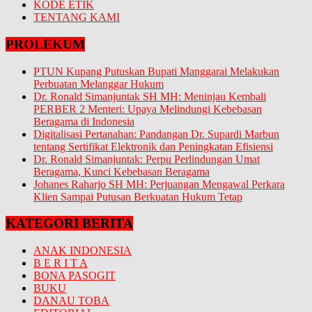
KODE ETIK
TENTANG KAMI
PROLEKUM
PTUN Kupang Putuskan Bupati Manggarai Melakukan
Perbuatan Melanggar Hukum
Dr. Ronald Simanjuntak SH MH: Meninjau Kembali
PERBER 2 Menteri: Upaya Melindungi Kebebasan
Beragama di Indonesia
Digitalisasi Pertanahan: Pandangan Dr. Supardi Marbun
tentang Sertifikat Elektronik dan Peningkatan Efisiensi
Dr. Ronald Simanjuntak: Perpu Perlindungan Umat
Beragama, Kunci Kebebasan Beragama
Johanes Raharjo SH MH: Perjuangan Mengawal Perkara
Klien Sampai Putusan Berkuatan Hukum Tetap
KATEGORI BERITA
ANAK INDONESIA
B E R I T A
BONA PASOGIT
BUKU
DANAU TOBA