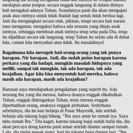
meskipun antar jemput, secara enggak langsung di dalam dirinya
hati mengakui adanya Tuhan. Seandainya pasti dia akan mengajari
anak atau istrinya untuk tidak ibadah lagi untuk tidak berdoa lagi.
Jadi dia mengingkari secara otak, pikiran, tetapi secara hati nurani
mau mengantar, mengakui bahwa ada sesuatu yang dituju anak
istrinya, sehingga membuat anak istrinya tetap setia pada Dia, tetap
itu dijadikan secara tak langsung, tetap Tuhan itu selalu ada di dekat
kita, cuman kita menyadari atau tidak. Itu masalahnya!
Bagaimana kita merogoh hati orang-orang yang tak punya
harapan. Nir harapan. Jadi, dia sudah putus harapan karena
perkara yang dia hadapi, mungkin masalah hidupnya yang
melilit, sampai tak mungkin, tak ada harapan, tak ada
keajaiban. Agar kita bisa menyentuh hati mereka, bahwa
masih ada harapan, masih ada keajaiban?
Barusan saya mendapatkan pengalaman yang seperti itu. Ada
seorang ibu yang dia merasa, bahwa doanya enggak dikabulkan
Tuhan, enggak didengarkan Tuhan, terus merasa enggak
diperhatikan orang, anaknya enggak perhatian. Sederhana
sebetulnya, dia itu kan belanja di Pasar Mayestik, lalu setelah
belanja ada tukang bajaj bilang, “Ibu saya antar ke rumah iya. Saya
tahu rumah Ibu.” Dia kaget, karena tukang bajaj sudah hafal dia, dia
akan percaya dong karena pasti aman setelah diantar sampai rumah.
Lalu, dia mulai masak siang, hari itu tukang bajaj datang lagi. “Ibu