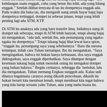
kehilangan suatu enggak, coba yang benar ibu teliti, ada yang hilang
enggak.” Setelah dilihat ternyata di tas itu dompetnya enggak ada.
Pada waktu dia buka tas, dia mengasih uang untuk bayar bajaj lupa
dompetnya tertinggal, dompet isi sebesar jutaan, tetapi yang lebih
penting lagi ada ATM, KTP.
Di ATM itu anaknya ada yang baru transfer lima. Istilahnya uang di
dompet tak seberapa, tetapi di ATM lebih banyak, tetapi abang bajaj
ini mengatakan, “ada tadi, setelah ibu, ada penumpang yang ngaku-
ngaku itu dompetnya.” Tetapi tukang bajaj lihat lewat kaca spion,
“enggak itu, penumpang saya yang sebelumnya.” Baru dia merasa
tertampar, inilah cara Tuhan menampar. Ibu itu mengatakan, “Saya
mengingatkan, bahwa ini bukan hanya kebiasaan, doa saya enggak
didengarkan, saya enggak diperhatikan. Saya ditampar dengan
kesetiaan tukang bajaj untuk menolak orang itu mengakui dompet
yang bukan haknya.” Begitu ceritanya, sehingga dia bertobat, lalu
dia mengatakan, Tuhan memang Engkau sungguh ada. Kalau tadi
ditanya bagaimana caranya orang dikasih pencobaan, dikasih itu
bukan berarti kita membuat lemah, tetapi membuat kita ingat bahwa
yang kita harap sesuatu yaitu Tuhan, atau yang maha kuasa itu.