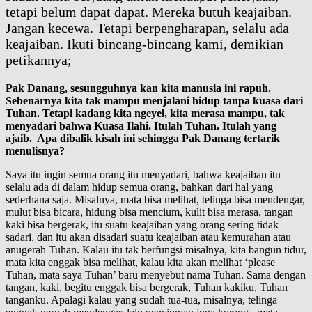
tetapi belum dapat dapat. Mereka butuh keajaiban.
Jangan kecewa. Tetapi berpengharapan, selalu ada
keajaiban. Ikuti bincang-bincang kami, demikian
petikannya;
Pak Danang, sesungguhnya kan kita manusia ini rapuh.
Sebenarnya kita tak mampu menjalani hidup tanpa kuasa dari
Tuhan. Tetapi kadang kita ngeyel, kita merasa mampu, tak
menyadari bahwa Kuasa Ilahi. Itulah Tuhan. Itulah yang
ajaib. Apa dibalik kisah ini sehingga Pak Danang tertarik
menulisnya?
Saya itu ingin semua orang itu menyadari, bahwa keajaiban itu
selalu ada di dalam hidup semua orang, bahkan dari hal yang
sederhana saja. Misalnya, mata bisa melihat, telinga bisa mendengar,
mulut bisa bicara, hidung bisa mencium, kulit bisa merasa, tangan
kaki bisa bergerak, itu suatu keajaiban yang orang sering tidak
sadari, dan itu akan disadari suatu keajaiban atau kemurahan atau
anugerah Tuhan. Kalau itu tak berfungsi misalnya, kita bangun tidur,
mata kita enggak bisa melihat, kalau kita akan melihat ‘please
Tuhan, mata saya Tuhan’ baru menyebut nama Tuhan. Sama dengan
tangan, kaki, begitu enggak bisa bergerak, Tuhan kakiku, Tuhan
tanganku. Apalagi kalau yang sudah tua-tua, misalnya, telinga