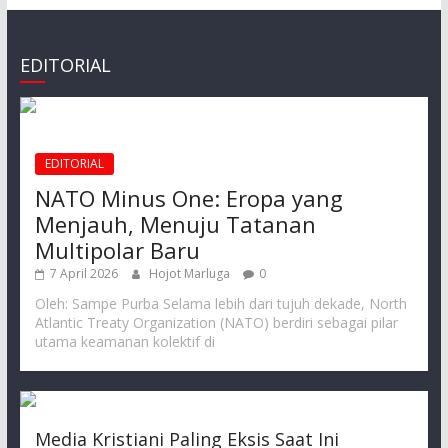
EDITORIAL
EDITORIAL
NATO Minus One: Eropa yang
Menjauh, Menuju Tatanan
Multipolar Baru
7 April 2026
Hojot Marluga
0
Oleh: Sampe Purba Selama lebih dari tujuh dekade, North
Atlantic Treaty Organization (NATO) berdiri sebagai pilar
utama keamanan kolektif di
Media Kristiani Paling Eksis Saat Ini