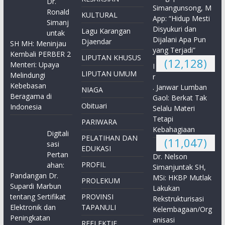
Dr.
Simangunsong, M
Ronald
KULTURAL
App: “Hidup Mesti
Simanj
Disyukuri dan
Lagu Karangan
untak
Dijalani Apa Pun
Djaendar
SH MH: Meninjau
yang Terjadi”
Kembali PERBER 2
LIPUTAN KHUSUS
(12,128)
Menteri: Upaya
I
LIPUTAN UMUM
Melindungi
r
Kebebasan
. Janwar Lumban
NIAGA
Beragama di
Gaol: Berkat Tak
Obituari
Indonesia
Selalu Materi
Tetapi
PARIWARA
Kebahagiaan
Digitali
PELATIHAN DAN
(11,047)
sasi
EDUKASI
Pertan
Dr. Nelson
PROFIL
ahan:
Simanjuntak SH,
Pandangan Dr.
MSi: HKBP Mutlak
PROLEKUM
Supardi Marbun
Lakukan
tentang Sertifikat
PROVINSI
Rekstrukturisasi
Elektronik dan
TAPANULI
Kelembagaan/Org
Peningkatan
anisasi
REFLEKTIF