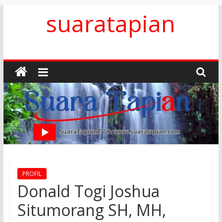
Skip
suaratapian
to
content
PROFIL
Donald Togi Joshua
Situmorang SH, MH,