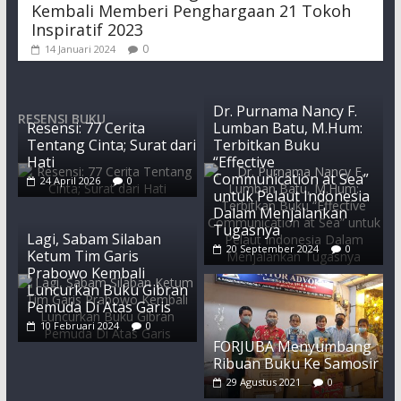
Kembali Memberi Penghargaan 21 Tokoh
Inspiratif 2023
0
14 Januari 2024
Dr. Purnama Nancy F.
RESENSI BUKU
Resensi: 77 Cerita
Lumban Batu, M.Hum:
Tentang Cinta; Surat dari
Terbitkan Buku
Hati
“Effective
Communication at Sea”
24 April 2026
0
untuk Pelaut Indonesia
Dalam Menjalankan
Tugasnya
Lagi, Sabam Silaban
20 September 2024
0
Ketum Tim Garis
Prabowo Kembali
Luncurkan Buku Gibran
Pemuda Di Atas Garis
10 Februari 2024
0
FORJUBA Menyumbang
Ribuan Buku Ke Samosir
29 Agustus 2021
0