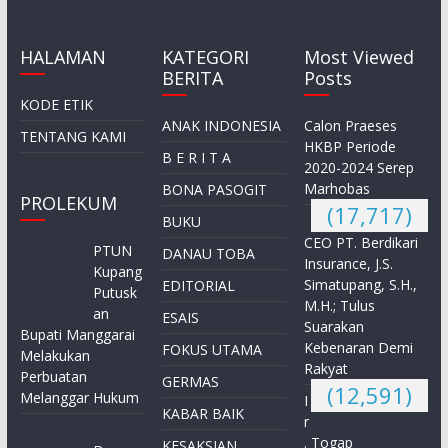
HALAMAN
KATEGORI
Most Viewed
BERITA
Posts
KODE ETIK
ANAK INDONESIA
Calon Praeses
TENTANG KAMI
HKBP Periode
B E R I T A
2020-2024 Serep
Marhobas
BONA PASOGIT
PROLEKUM
(17,717)
BUKU
CEO PT. Berdikari
PTUN
DANAU TOBA
Insurance, J.S.
Kupang
Simatupang, S.H.,
EDITORIAL
Putusk
M.H.; Tulus
an
ESAIS
Suarakan
Bupati Manggarai
Kebenaran Demi
FOKUS UTAMA
Melakukan
Rakyat
Perbuatan
GERMAS
(12,591)
Melanggar Hukum
I
KABAR BAIK
r
. Togap
KESAKSIAN