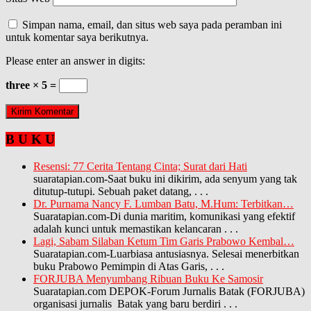
Simpan nama, email, dan situs web saya pada peramban ini
untuk komentar saya berikutnya.
Please enter an answer in digits:
three × 5 =
B U K U
Resensi: 77 Cerita Tentang Cinta; Surat dari Hati
suaratapian.com-Saat buku ini dikirim, ada senyum yang tak
ditutup-tutupi. Sebuah paket datang,
. . .
Dr. Purnama Nancy F. Lumban Batu, M.Hum: Terbitkan…
Suaratapian.com-Di dunia maritim, komunikasi yang efektif
adalah kunci untuk memastikan kelancaran
. . .
Lagi, Sabam Silaban Ketum Tim Garis Prabowo Kembal…
Suaratapian.com-Luarbiasa antusiasnya. Selesai menerbitkan
buku Prabowo Pemimpin di Atas Garis,
. . .
FORJUBA Menyumbang Ribuan Buku Ke Samosir
Suaratapian.com DEPOK-Forum Jurnalis Batak (FORJUBA)
organisasi jurnalis Batak yang baru berdiri
. . .