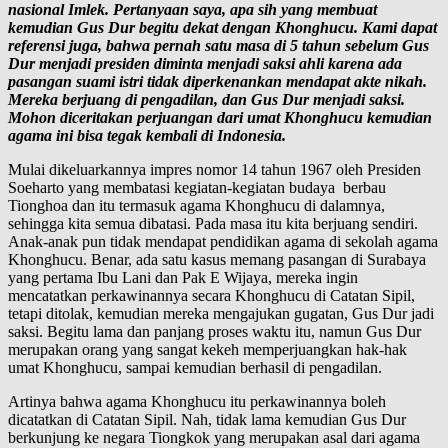
nasional Imlek. Pertanyaan saya, apa sih yang membuat
kemudian Gus Dur begitu dekat dengan Khonghucu. Kami dapat
referensi juga, bahwa pernah satu masa di 5 tahun sebelum Gus
Dur menjadi presiden diminta menjadi saksi ahli karena ada
pasangan suami istri tidak diperkenankan mendapat akte nikah.
Mereka berjuang di pengadilan, dan Gus Dur menjadi saksi.
Mohon diceritakan perjuangan dari umat Khonghucu kemudian
agama ini bisa tegak kembali di Indonesia.
Mulai dikeluarkannya impres nomor 14 tahun 1967 oleh Presiden
Soeharto yang membatasi kegiatan-kegiatan budaya berbau
Tionghoa dan itu termasuk agama Khonghucu di dalamnya,
sehingga kita semua dibatasi. Pada masa itu kita berjuang sendiri.
Anak-anak pun tidak mendapat pendidikan agama di sekolah agama
Khonghucu. Benar, ada satu kasus memang pasangan di Surabaya
yang pertama Ibu Lani dan Pak E Wijaya, mereka ingin
mencatatkan perkawinannya secara Khonghucu di Catatan Sipil,
tetapi ditolak, kemudian mereka mengajukan gugatan, Gus Dur jadi
saksi. Begitu lama dan panjang proses waktu itu, namun Gus Dur
merupakan orang yang sangat kekeh memperjuangkan hak-hak
umat Khonghucu, sampai kemudian berhasil di pengadilan.
Artinya bahwa agama Khonghucu itu perkawinannya boleh
dicatatkan di Catatan Sipil. Nah, tidak lama kemudian Gus Dur
berkunjung ke negara Tiongkok yang merupakan asal dari agama