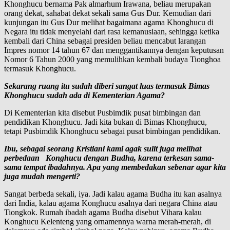
Khonghucu bernama Pak almarhum Irawana, beliau merupakan
orang dekat, sahabat dekat sekali sama Gus Dur. Kemudian dari
kunjungan itu Gus Dur melihat bagaimana agama Khonghucu di
Negara itu tidak menyelahi dari rasa kemanusiaan, sehingga ketika
kembali dari China sebagai presiden beliau mencabut larangan
Impres nomor 14 tahun 67 dan menggantikannya dengan keputusan
Nomor 6 Tahun 2000 yang memulihkan kembali budaya Tionghoa
termasuk Khonghucu.
Sekarang ruang itu sudah diberi sangat luas termasuk Bimas
Khonghucu sudah ada di Kementerian Agama?
Di Kementerian kita disebut Pusbimdik pusat bimbingan dan
pendidikan Khonghucu. Jadi kita bukan di Bimas Khonghucu,
tetapi Pusbimdik Khonghucu sebagai pusat bimbingan pendidikan.
Ibu, sebagai seorang Kristiani kami agak sulit juga melihat
perbedaan Konghucu dengan Budha, karena terkesan sama-
sama tempat ibadahnya. Apa yang membedakan sebenar agar kita
juga mudah mengerti?
Sangat berbeda sekali, iya. Jadi kalau agama Budha itu kan asalnya
dari India, kalau agama Konghucu asalnya dari negara China atau
Tiongkok. Rumah ibadah agama Budha disebut Vihara kalau
Konghucu Kelenteng yang ornamennya warna merah-merah, di