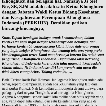
Khonghucu dan beragam hal. Namanya Js Siet
Nie, SE, S.Pd adalah salah satu Ketua Khonghucu
dengan Jabatan Wakil Ketua Bidang Kesehatan
dan Kesejahteraan Perempuan Khonghucu
Indonesia (PERKHIN). Demikian petikan
bincang-bincangnya;
SuaraTapian berslogan budaya untuk kemanusiaan, dalam
konteks itu kami ingin belajar sebenarnya dan bertanya, dan
berharap konten bincang-bincang kita ini juga didengar orang
yang ingin belajar Khonghucu, dan tentang toleransi yang perlu
kita dengungkan terus. Kami mau bertanya karena Ibu salah satu
pengurus di Khonghucu Indonesia. Bagaimana latar belakang
Khonghucu di Indonesia karena kita tahu agama ini kan sudah
ribuan tahun. Di Indonesia sendiri kan pernah satu masa dia
tidak diberi ruang bebas. Tolong cerita ibu….
Baik. Terima kasih Pak Hotman. Jadi agama Khonghucu sudah ada
benar, seperti disampaikan, sudah ada 5000 tahun yang lalu dari
nabi purba Kongzi. Nah kemudian di Indonesia datang dibawa para
pedagang dari negara Tiongkok, asal dari agama Khonghucu.
Agama Khonghucu sendiri kalau kita melihat dari situs sejarah yang
ada, yang dapat kita ketahui dari satu kelenteng tua yang ada di
Manado di tahun 1800-an. Jadi sudah sangat tua sekali, dan kita