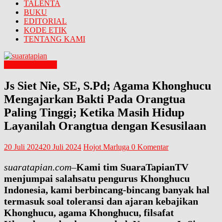
TALENTA
BUKU
EDITORIAL
KODE ETIK
TENTANG KAMI
WAWANCARA
Js Siet Nie, SE, S.Pd; Agama Khonghucu
Mengajarkan Bakti Pada Orangtua
Paling Tinggi; Ketika Masih Hidup
Layanilah Orangtua dengan Kesusilaan
20 Juli 2024
20 Juli 2024
Hojot Marluga
0 Komentar
suaratapian.com
–
Kami tim SuaraTapianTV
menjumpai salahsatu pengurus Khonghucu
Indonesia, kami berbincang-bincang banyak hal
termasuk soal toleransi dan ajaran kebajikan
Khonghucu, agama Khonghucu, filsafat