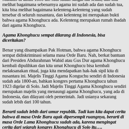
melihat bagaimana sebenarnya agama ini sudah ada dan sudah tua,
kita bisa melihat bagaimana kelenteng-kelenteng yang sudah
tersebar di seluruh nusantara, dan kelenteng ini merupakan bukti
bahwa agama Khonghucu ada. Kelenteng merupakan rumah ibadah
dari agama Khonghucu.
Agama Khonghucu sempat dilarang di Indonesia, bisa
diceritakan?
Benar yang disampaikan Pak Hotman, bahwa agama Khonghucu
sempat didiskriminasi selama masa Orde Baru. Nah, berkat bantuan
dari Presiden Abdurahman Wahid atau Gus Dur agama Khonghucu
kembali dipulihkan dan kita umat Khonghucu bisa kembali
melaksanakan ritual, juga kita mendapatkan hak-hak sipil kita di
nusantara ini. Majelis Tinggi Agama Konguchu sendiri di Indonesia
sudah ada 1800-an, bahkan kongres pertama Khonghucu tahun
1923 digelar di Solo. Jadi Majelis Tinggi Agama Khonghucu sendiri
merupakan majelis yang menaungi agama Khonghucu, yang ada di
Indonesia, dan dilayani oleh pemerintah. Jadi usianya sekarang
sudah lebih dari 100 tahun.
Berarti sudah lebih dari umur republik. Tadi kan kita dapat cerita
bahwa di masa Orde Baru agak dipersempit ruangnya, berarti di
masa Orde Lama Khonghucu sudah ada, karena mengingat
cerita dari sejarah kongres Khonghucu di Solo itu….