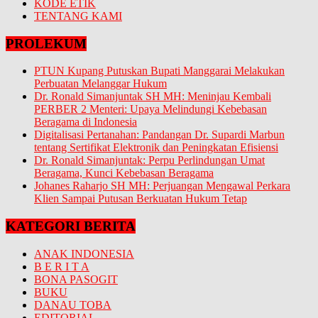
KODE ETIK
TENTANG KAMI
PROLEKUM
PTUN Kupang Putuskan Bupati Manggarai Melakukan
Perbuatan Melanggar Hukum
Dr. Ronald Simanjuntak SH MH: Meninjau Kembali
PERBER 2 Menteri: Upaya Melindungi Kebebasan
Beragama di Indonesia
Digitalisasi Pertanahan: Pandangan Dr. Supardi Marbun
tentang Sertifikat Elektronik dan Peningkatan Efisiensi
Dr. Ronald Simanjuntak: Perpu Perlindungan Umat
Beragama, Kunci Kebebasan Beragama
Johanes Raharjo SH MH: Perjuangan Mengawal Perkara
Klien Sampai Putusan Berkuatan Hukum Tetap
KATEGORI BERITA
ANAK INDONESIA
B E R I T A
BONA PASOGIT
BUKU
DANAU TOBA
EDITORIAL