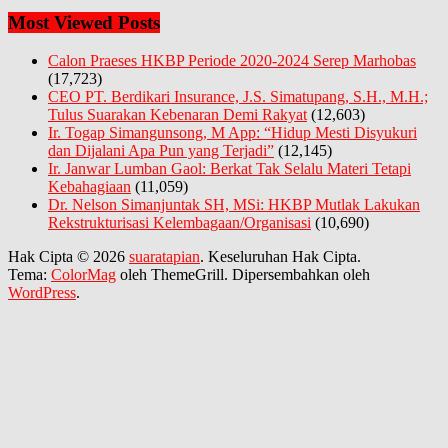
Most Viewed Posts
Calon Praeses HKBP Periode 2020-2024 Serep Marhobas
(17,723)
CEO PT. Berdikari Insurance, J.S. Simatupang, S.H., M.H.;
Tulus Suarakan Kebenaran Demi Rakyat
(12,603)
Ir. Togap Simangunsong, M App: “Hidup Mesti Disyukuri
dan Dijalani Apa Pun yang Terjadi”
(12,145)
Ir. Janwar Lumban Gaol: Berkat Tak Selalu Materi Tetapi
Kebahagiaan
(11,059)
Dr. Nelson Simanjuntak SH, MSi: HKBP Mutlak Lakukan
Rekstrukturisasi Kelembagaan/Organisasi
(10,690)
Hak Cipta © 2026
suaratapian
. Keseluruhan Hak Cipta.
Tema:
ColorMag
oleh ThemeGrill. Dipersembahkan oleh
WordPress
.