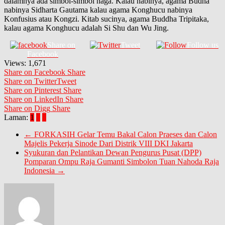
dalamnya ada simbol-simbol naga. Kalau nabinya, agama Budha
nabinya Sidharta Gautama kalau agama Konghucu nabinya
Konfusius atau Kongzi. Kitab sucinya, agama Buddha Tripitaka,
kalau agama Konghucu adalah Si Shu dan Wu Jing.
Share on
Tweet
Follow us
Facebook
Views:
1,671
Share on Facebook
Share
Share on Twitter
Tweet
Share on Pinterest
Share
Share on LinkedIn
Share
Share on Digg
Share
Laman:
1
2
3
←
FORKASIH Gelar Temu Bakal Calon Praeses dan Calon
Majelis Pekerja Sinode Dari Distrik VIII DKI Jakarta
Syukuran dan Pelantikan Dewan Pengurus Pusat (DPP)
Pomparan Ompu Raja Gumanti Simbolon Tuan Nahoda Raja
Indonesia
→