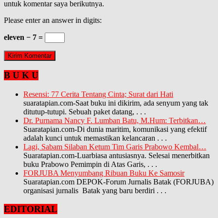
untuk komentar saya berikutnya.
Please enter an answer in digits:
eleven − 7 =
B U K U
Resensi: 77 Cerita Tentang Cinta; Surat dari Hati
suaratapian.com-Saat buku ini dikirim, ada senyum yang tak
ditutup-tutupi. Sebuah paket datang,
. . .
Dr. Purnama Nancy F. Lumban Batu, M.Hum: Terbitkan…
Suaratapian.com-Di dunia maritim, komunikasi yang efektif
adalah kunci untuk memastikan kelancaran
. . .
Lagi, Sabam Silaban Ketum Tim Garis Prabowo Kembal…
Suaratapian.com-Luarbiasa antusiasnya. Selesai menerbitkan
buku Prabowo Pemimpin di Atas Garis,
. . .
FORJUBA Menyumbang Ribuan Buku Ke Samosir
Suaratapian.com DEPOK-Forum Jurnalis Batak (FORJUBA)
organisasi jurnalis Batak yang baru berdiri
. . .
EDITORIAL