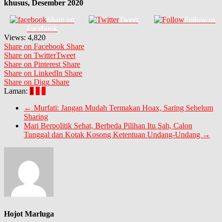
khusus, Desember 2020
Share on
Tweet
Follow us
Facebook
Views:
4,820
Share on Facebook
Share
Share on Twitter
Tweet
Share on Pinterest
Share
Share on LinkedIn
Share
Share on Digg
Share
Laman:
1
2
3
←
Murfati: Jangan Mudah Termakan Hoax, Saring Sebelum
Sharing
Mari Berpolitik Sehat, Berbeda Pilihan Itu Sah, Calon
Tunggal dan Kotak Kosong Ketentuan Undang-Undang
→
Hojot Marluga