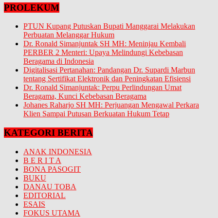
PROLEKUM
PTUN Kupang Putuskan Bupati Manggarai Melakukan
Perbuatan Melanggar Hukum
Dr. Ronald Simanjuntak SH MH: Meninjau Kembali
PERBER 2 Menteri: Upaya Melindungi Kebebasan
Beragama di Indonesia
Digitalisasi Pertanahan: Pandangan Dr. Supardi Marbun
tentang Sertifikat Elektronik dan Peningkatan Efisiensi
Dr. Ronald Simanjuntak: Perpu Perlindungan Umat
Beragama, Kunci Kebebasan Beragama
Johanes Raharjo SH MH: Perjuangan Mengawal Perkara
Klien Sampai Putusan Berkuatan Hukum Tetap
KATEGORI BERITA
ANAK INDONESIA
B E R I T A
BONA PASOGIT
BUKU
DANAU TOBA
EDITORIAL
ESAIS
FOKUS UTAMA