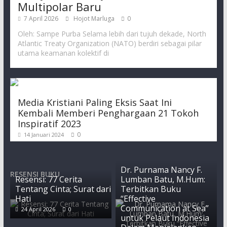
Multipolar Baru
7 April 2026
Hojot Marluga
0
Oleh: Sampe Purba Selama lebih dari tujuh dekade, North
Atlantic Treaty Organization (NATO) berdiri sebagai pilar
utama keamanan kolektif di
Media Kristiani Paling Eksis Saat Ini
Kembali Memberi Penghargaan 21 Tokoh
Inspiratif 2023
0
14 Januari 2024
Dr. Purnama Nancy F.
RESENSI BUKU
Resensi: 77 Cerita
Lumban Batu, M.Hum:
Tentang Cinta; Surat dari
Terbitkan Buku
Hati
“Effective
Communication at Sea”
24 April 2026
0
untuk Pelaut Indonesia