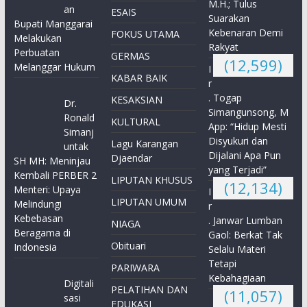
M.H.; Tulus
an
ESAIS
Suarakan
Bupati Manggarai
Kebenaran Demi
FOKUS UTAMA
Melakukan
Rakyat
Perbuatan
GERMAS
(12,599)
Melanggar Hukum
I
KABAR BAIK
r
. Togap
KESAKSIAN
Dr.
Simangunsong, M
Ronald
KULTURAL
App: “Hidup Mesti
Simanj
Disyukuri dan
Lagu Karangan
untak
Dijalani Apa Pun
Djaendar
SH MH: Meninjau
yang Terjadi”
Kembali PERBER 2
LIPUTAN KHUSUS
(12,134)
Menteri: Upaya
I
LIPUTAN UMUM
Melindungi
r
Kebebasan
. Janwar Lumban
NIAGA
Beragama di
Gaol: Berkat Tak
Obituari
Indonesia
Selalu Materi
Tetapi
PARIWARA
Kebahagiaan
Digitali
PELATIHAN DAN
(11,057)
sasi
EDUKASI