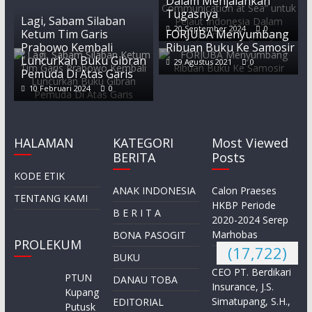
Dalam Menjalankan
Tugasnya
Lagi, Sabam Silaban
20 September 2024
0
Ketum Tim Garis
FORJUBA Menyumbang
Prabowo Kembali
Ribuan Buku Ke Samosir
Luncurkan Buku Gibran
29 Agustus 2021
0
Pemuda Di Atas Garis
10 Februari 2024
0
HALAMAN
KATEGORI
Most Viewed
BERITA
Posts
KODE ETIK
ANAK INDONESIA
Calon Praeses
TENTANG KAMI
HKBP Periode
B E R I T A
2020-2024 Serep
Marhobas
BONA PASOGIT
PROLEKUM
(17,722)
BUKU
CEO PT. Berdikari
PTUN
DANAU TOBA
Insurance, J.S.
Kupang
Simatupang, S.H.,
EDITORIAL
Putusk