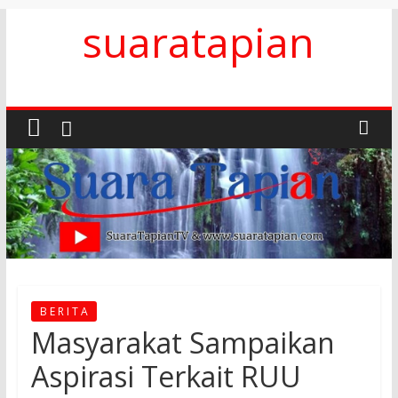
Skip
suaratapian
to
content
B E R I T A
Masyarakat Sampaikan
Aspirasi Terkait RUU