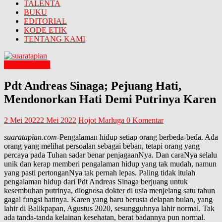
TALENTA
BUKU
EDITORIAL
KODE ETIK
TENTANG KAMI
KESAKSIAN
Pdt Andreas Sinaga; Pejuang Hati,
Mendonorkan Hati Demi Putrinya Karen
2 Mei 2022
2 Mei 2022
Hojot Marluga
0 Komentar
suaratapian.com
-Pengalaman hidup setiap orang berbeda-beda. Ada
orang yang melihat persoalan sebagai beban, tetapi orang yang
percaya pada Tuhan sadar benar penjagaanNya. Dan caraNya selalu
unik dan kerap memberi pengalaman hidup yang tak mudah, namun
yang pasti pertonganNya tak pernah lepas. Paling tidak itulah
pengalaman hidup dari Pdt Andreas Sinaga berjuang untuk
kesembuhan putrinya, diognosa dokter di usia menjelang satu tahun
gagal fungsi hatinya. Karen yang baru berusia delapan bulan, yang
lahir di Balikpapan, Agustus 2020, sesungguhnya lahir normal. Tak
ada tanda-tanda kelainan kesehatan, berat badannya pun normal.