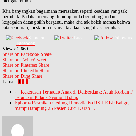
mengalami ini?”
Kita banyangkan bagaimana merasakan seperti keadaan yang tak
berpihak. Padahal memang di hidup ini keberuntungan dan
kegagalan datang silih berganti, maka kita tak boleh merasa bahwa
kita sendirian, meskipun rasanya keadaan sangat tak berpihak.
Share on
Tweet
Follow us
Facebook
Views:
2,669
Share on Facebook
Share
Share on Twitter
Tweet
Share on Pinterest
Share
Share on LinkedIn
Share
Share on Digg
Share
Laman:
1
2
3
←
Kekerasan Terhadap Anak di Deliserdang; Ayah Korban F
Terancam Pidana Seumur Hidup.
Ephorus Resmikan Gedung Hemodialisa RS HKBP Balige,
mampu tampung 25 Pasien Cuci Darah
→