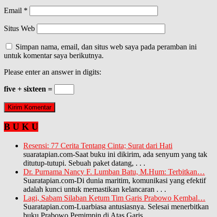
Email
*
Situs Web
Simpan nama, email, dan situs web saya pada peramban ini
untuk komentar saya berikutnya.
Please enter an answer in digits:
five + sixteen =
B U K U
Resensi: 77 Cerita Tentang Cinta; Surat dari Hati
suaratapian.com-Saat buku ini dikirim, ada senyum yang tak
ditutup-tutupi. Sebuah paket datang,
. . .
Dr. Purnama Nancy F. Lumban Batu, M.Hum: Terbitkan…
Suaratapian.com-Di dunia maritim, komunikasi yang efektif
adalah kunci untuk memastikan kelancaran
. . .
Lagi, Sabam Silaban Ketum Tim Garis Prabowo Kembal…
Suaratapian.com-Luarbiasa antusiasnya. Selesai menerbitkan
buku Prabowo Pemimpin di Atas Garis,
. . .