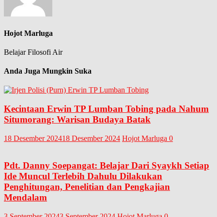
Hojot Marluga
Belajar Filosofi Air
Anda Juga Mungkin Suka
Kecintaan Erwin TP Lumban Tobing pada Nahum
Situmorang: Warisan Budaya Batak
18 Desember 2024
18 Desember 2024
Hojot Marluga
0
Pdt. Danny Soepangat: Belajar Dari Syaykh Setiap
Ide Muncul Terlebih Dahulu Dilakukan
Penghitungan, Penelitian dan Pengkajian
Mendalam
3 September 2024
3 September 2024
Hojot Marluga
0