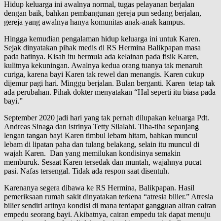
Hidup keluarga ini awalnya normal, tugas pelayanan berjalan
dengan baik, bahkan pembangunan gereja pun sedang berjalan,
gereja yang awalnya hanya komunitas anak-anak kampus.
Hingga kemudian pengalaman hidup keluarga ini untuk Karen.
Sejak dinyatakan pihak medis di RS Hermina Balikpapan masa
pada hatinya. Kisah itu bermula ada kelainan pada fisik Karen,
kulitnya kekuningan. Awalnya kedua orang tuanya tak menaruh
curiga, karena bayi Karen tak rewel dan menangis. Karen cukup
dijemur pagi hari. Minggu berjalan. Bulan berganti. Karen tetap tak
ada perubahan. Pihak dokter menyatakan “Hal seperti itu biasa pada
bayi.”
September 2020 jadi hari yang tak pernah dilupakan keluarga Pdt.
Andreas Sinaga dan istrinya Tetty Silalahi. Tiba-tiba sepanjang
lengan tangan bayi Karen timbul lebam hitam, bahkan muncul
lebam di lipatan paha dan tulang belakang, selain itu muncul di
wajah Karen. Dan yang memilukan kondisinya semakin
memburuk. Sesaat Karen tersedak dan muntah, wajahnya pucat
pasi. Nafas tersengal. Tidak ada respon saat disentuh.
Karenanya segera dibawa ke RS Hermina, Balikpapan. Hasil
pemeriksaan rumah sakit dinyatakan terkena “atresia bilier.” Atresia
bilier sendiri artinya kondisi di mana terdapat gangguan aliran cairan
empedu seorang bayi. Akibatnya, cairan empedu tak dapat menuju