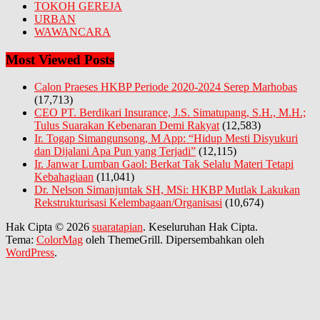
TOKOH GEREJA
URBAN
WAWANCARA
Most Viewed Posts
Calon Praeses HKBP Periode 2020-2024 Serep Marhobas
(17,713)
CEO PT. Berdikari Insurance, J.S. Simatupang, S.H., M.H.;
Tulus Suarakan Kebenaran Demi Rakyat
(12,583)
Ir. Togap Simangunsong, M App: “Hidup Mesti Disyukuri
dan Dijalani Apa Pun yang Terjadi”
(12,115)
Ir. Janwar Lumban Gaol: Berkat Tak Selalu Materi Tetapi
Kebahagiaan
(11,041)
Dr. Nelson Simanjuntak SH, MSi: HKBP Mutlak Lakukan
Rekstrukturisasi Kelembagaan/Organisasi
(10,674)
Hak Cipta © 2026
suaratapian
. Keseluruhan Hak Cipta.
Tema:
ColorMag
oleh ThemeGrill. Dipersembahkan oleh
WordPress
.