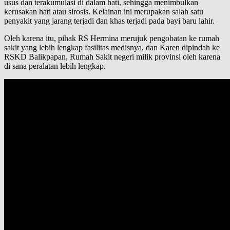
usus dan terakumulasi di dalam hati, sehingga menimbulkan
kerusakan hati atau sirosis. Kelainan ini merupakan salah satu
penyakit yang jarang terjadi dan khas terjadi pada bayi baru lahir.
Oleh karena itu, pihak RS Hermina merujuk pengobatan ke rumah
sakit yang lebih lengkap fasilitas medisnya, dan Karen dipindah ke
RSKD Balikpapan, Rumah Sakit negeri milik provinsi oleh karena
di sana peralatan lebih lengkap.