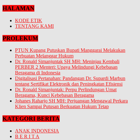
HALAMAN
KODE ETIK
TENTANG KAMI
PROLEKUM
PTUN Kupang Putuskan Bupati Manggarai Melakukan
Perbuatan Melanggar Hukum
Dr. Ronald Simanjuntak SH MH: Meninjau Kembali
PERBER 2 Menteri: Upaya Melindungi Kebebasan
Beragama di Indonesia
Digitalisasi Pertanahan: Pandangan Dr. Supardi Marbun
tentang Sertifikat Elektronik dan Peningkatan Efisiensi
Dr. Ronald Simanjuntak: Perpu Perlindungan Umat
Beragama, Kunci Kebebasan Beragama
Johanes Raharjo SH MH: Perjuangan Mengawal Perkara
Klien Sampai Putusan Berkuatan Hukum Tetap
KATEGORI BERITA
ANAK INDONESIA
B E R I T A