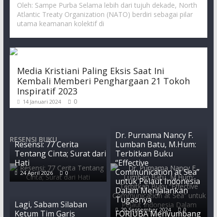
Oleh: Sampe Purba Selama lebih dari tujuh dekade, North
Atlantic Treaty Organization (NATO) berdiri sebagai pilar
utama keamanan kolektif di
Media Kristiani Paling Eksis Saat Ini
Kembali Memberi Penghargaan 21 Tokoh
Inspiratif 2023
0
14 Januari 2024
Dr. Purnama Nancy F.
RESENSI BUKU
Resensi: 77 Cerita
Lumban Batu, M.Hum:
Tentang Cinta; Surat dari
Terbitkan Buku
Hati
“Effective
Communication at Sea”
24 April 2026
0
untuk Pelaut Indonesia
Dalam Menjalankan
Tugasnya
Lagi, Sabam Silaban
20 September 2024
0
Ketum Tim Garis
FORJUBA Menyumbang