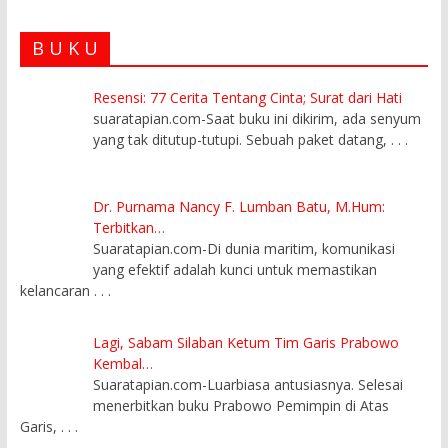
B U K U
Resensi: 77 Cerita Tentang Cinta; Surat dari Hati
suaratapian.com-Saat buku ini dikirim, ada senyum
yang tak ditutup-tutupi. Sebuah paket datang,
. . .
Dr. Purnama Nancy F. Lumban Batu, M.Hum:
Terbitkan…
Suaratapian.com-Di dunia maritim, komunikasi
yang efektif adalah kunci untuk memastikan
kelancaran
. . .
Lagi, Sabam Silaban Ketum Tim Garis Prabowo
Kembal…
Suaratapian.com-Luarbiasa antusiasnya. Selesai
menerbitkan buku Prabowo Pemimpin di Atas
Garis,
. . .