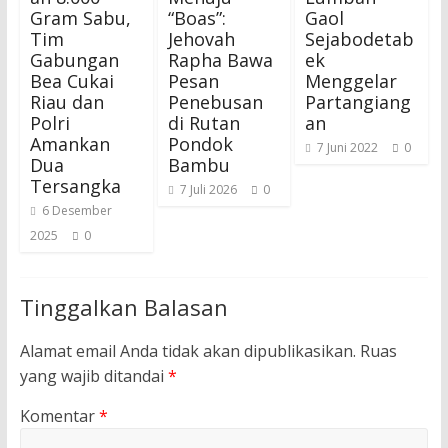
Gram Sabu,
“Boas”:
Gaol
Tim
Jehovah
Sejabodetab
Gabungan
Rapha Bawa
ek
Bea Cukai
Pesan
Menggelar
Riau dan
Penebusan
Partangiang
Polri
di Rutan
an
Amankan
Pondok
7 Juni 2022
0
Dua
Bambu
Tersangka
7 Juli 2026
0
6 Desember
2025
0
Tinggalkan Balasan
Alamat email Anda tidak akan dipublikasikan.
Ruas
yang wajib ditandai
*
Komentar
*