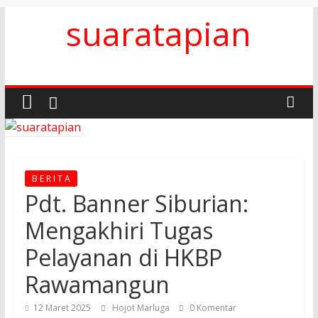
Skip
suaratapian
to
content
B E R I T A
Pdt. Banner Siburian:
Mengakhiri Tugas
Pelayanan di HKBP
Rawamangun
12 Maret 2025
Hojot Marluga
0 Komentar