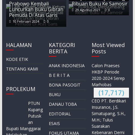
Prabowo Kembali
Ribuan Buku Ke Samosir
Luncurkan Buku Gibran
29 Agustus 2021
0
Pemuda Di Atas Garis
10 Februari 2024
0
HALAMAN
KATEGORI
Most Viewed
BERITA
Posts
KODE ETIK
ANAK INDONESIA
Calon Praeses
TENTANG KAMI
HKBP Periode
B E R I T A
2020-2024 Serep
Marhobas
BONA PASOGIT
PROLEKUM
(17,717)
BUKU
CEO PT. Berdikari
PTUN
DANAU TOBA
Insurance, J.S.
Kupang
Simatupang, S.H.,
EDITORIAL
Putusk
M.H.; Tulus
an
ESAIS
Suarakan
Bupati Manggarai
Kebenaran Demi
FOKUS UTAMA
Melakukan