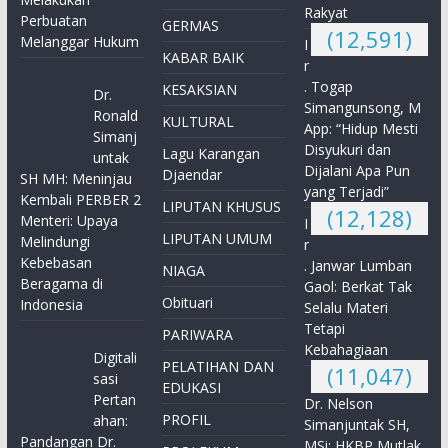
Rakyat
Perbuatan
GERMAS
(12,591)
Melanggar Hukum
I
KABAR BAIK
r
. Togap
KESAKSIAN
Dr.
Simangunsong, M
Ronald
KULTURAL
App: “Hidup Mesti
Simanj
Disyukuri dan
Lagu Karangan
untak
Dijalani Apa Pun
Djaendar
SH MH: Meninjau
yang Terjadi”
Kembali PERBER 2
LIPUTAN KHUSUS
(12,128)
Menteri: Upaya
I
LIPUTAN UMUM
Melindungi
r
Kebebasan
. Janwar Lumban
NIAGA
Beragama di
Gaol: Berkat Tak
Obituari
Indonesia
Selalu Materi
Tetapi
PARIWARA
Kebahagiaan
Digitali
PELATIHAN DAN
(11,047)
sasi
EDUKASI
Pertan
Dr. Nelson
PROFIL
ahan:
Simanjuntak SH,
Pandangan Dr.
MSi: HKBP Mutlak