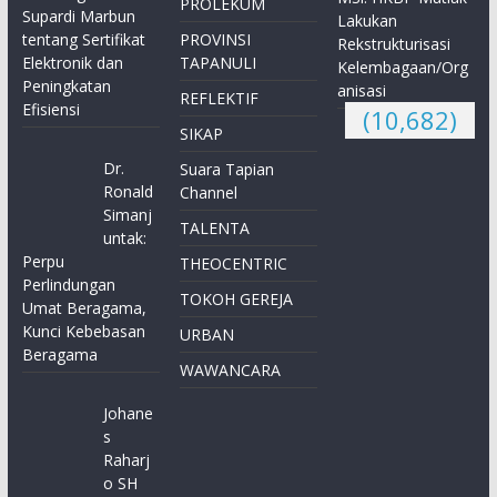
PROLEKUM
Supardi Marbun
Lakukan
tentang Sertifikat
PROVINSI
Rekstrukturisasi
Elektronik dan
TAPANULI
Kelembagaan/Org
Peningkatan
anisasi
REFLEKTIF
Efisiensi
(10,682)
SIKAP
Dr.
Suara Tapian
Ronald
Channel
Simanj
TALENTA
untak:
Perpu
THEOCENTRIC
Perlindungan
TOKOH GEREJA
Umat Beragama,
Kunci Kebebasan
URBAN
Beragama
WAWANCARA
Johane
s
Raharj
o SH