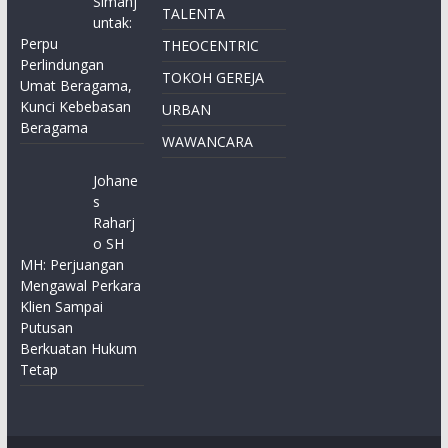
Simanj
TALENTA
untak:
Perpu
THEOCENTRIC
Perlindungan
TOKOH GEREJA
Umat Beragama,
Kunci Kebebasan
URBAN
Beragama
WAWANCARA
Johane
s
Raharj
o SH
MH: Perjuangan
Mengawal Perkara
Klien Sampai
Putusan
Berkuatan Hukum
Tetap