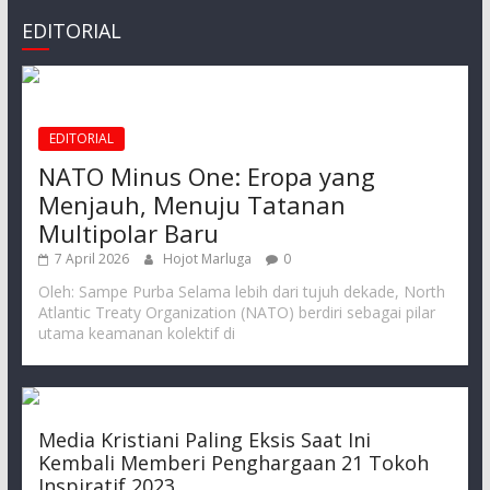
EDITORIAL
EDITORIAL
NATO Minus One: Eropa yang
Menjauh, Menuju Tatanan
Multipolar Baru
7 April 2026
Hojot Marluga
0
Oleh: Sampe Purba Selama lebih dari tujuh dekade, North
Atlantic Treaty Organization (NATO) berdiri sebagai pilar
utama keamanan kolektif di
Media Kristiani Paling Eksis Saat Ini
Kembali Memberi Penghargaan 21 Tokoh
Inspiratif 2023