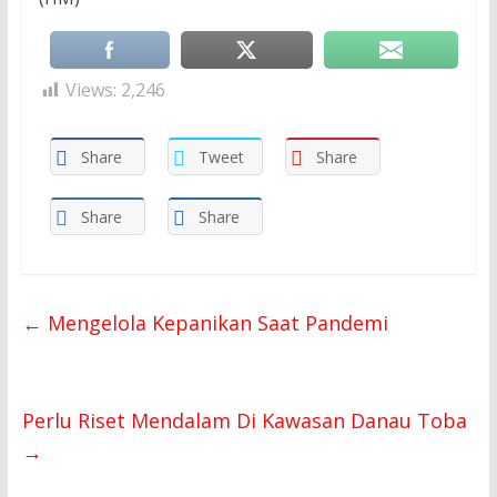
Views:
2,246
Share
Tweet
Share
Share
Share
←
Mengelola Kepanikan Saat Pandemi
Perlu Riset Mendalam Di Kawasan Danau Toba
→