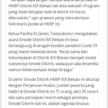
HKBP Distrik XIX Bekasi tak bisa sekolah. Program
yang telah berjalan baik di distrik ini harus
diteruskan,” ujar praeses yang mencalonkan
Sekretaris Jenderal HKBP ini.
Ketua Panitia St James Tampubolon mengatakan,
acara Sinode Distrik XIX Bekasi ini bisa
berlangsung di tengah kondisi pandemi Covid-19
yang masih melanda dunia. “Kerja sama dan
kekompakan di Distrik XIX Bekasi menjadi modal
suksesnya Sinode Distrik, walaupun ada dinamika
namun kebersamaan tetap terjaga.”
Di akhir Sinode Distrik HKBP XIX Bekasi ini ditutup
dengan Perjamuan Kudus. Jumlah peserta yang
hadiri di Sinode Distrik ini 71 orang, dari 20 resort
dan satu persiapan resort sebagai peninjau.
Sinode Distrik kali ini, adalah agenda khusus