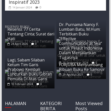
Inspiratif 2023
0
14 Januari 2024
Dr. Purnama Nancy F.
RESENSI BUKU
Resensi: 77 Cerita
Lumban Batu, M.Hum:
Tentang Cinta; Surat dari
Terbitkan Buku
Hati
“Effective
Communication at Sea”
24 April 2026
0
untuk Pelaut Indonesia
Dalam Menjalankan
Tugasnya
Lagi, Sabam Silaban
20 September 2024
0
Ketum Tim Garis
FORJUBA Menyumbang
Prabowo Kembali
Ribuan Buku Ke Samosir
Luncurkan Buku Gibran
29 Agustus 2021
0
Pemuda Di Atas Garis
10 Februari 2024
0
HALAMAN
KATEGORI
Most Viewed
BERITA
Posts