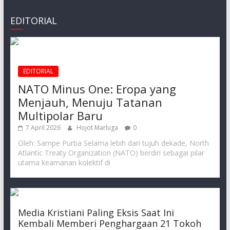
EDITORIAL
EDITORIAL
NATO Minus One: Eropa yang
Menjauh, Menuju Tatanan
Multipolar Baru
7 April 2026
Hojot Marluga
0
Oleh: Sampe Purba Selama lebih dari tujuh dekade, North
Atlantic Treaty Organization (NATO) berdiri sebagai pilar
utama keamanan kolektif di
Media Kristiani Paling Eksis Saat Ini
Kembali Memberi Penghargaan 21 Tokoh