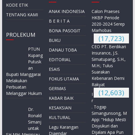
KODE ETIK
ANAK INDONESIA
Calon Praeses
TENTANG KAMI
HKBP Periode
B E R I T A
2020-2024 Serep
Marhobas
BONA PASOGIT
PROLEKUM
(17,723)
BUKU
CEO PT. Berdikari
PTUN
DANAU TOBA
Insurance, J.S.
Kupang
Simatupang, S.H.,
EDITORIAL
Putusk
M.H.; Tulus
an
ESAIS
Suarakan
Bupati Manggarai
Kebenaran Demi
FOKUS UTAMA
Melakukan
Rakyat
Perbuatan
GERMAS
(12,603)
Melanggar Hukum
I
KABAR BAIK
r
. Togap
KESAKSIAN
Dr.
Simangunsong, M
Ronald
KULTURAL
App: “Hidup Mesti
Simanj
Disyukuri dan
Lagu Karangan
untak
Dijalani Apa Pun
Djaendar
SH MH: Meninjau