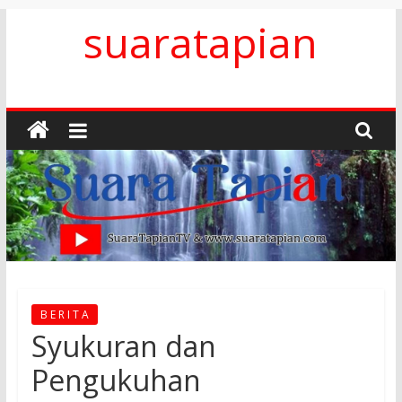
Skip
suaratapian
to
content
B E R I T A
Syukuran dan
Pengukuhan