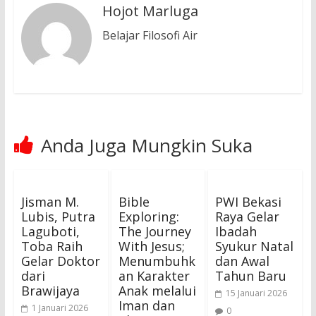
Hojot Marluga
Belajar Filosofi Air
Anda Juga Mungkin Suka
Jisman M.
Bible
PWI Bekasi
Lubis, Putra
Exploring:
Raya Gelar
Laguboti,
The Journey
Ibadah
Toba Raih
With Jesus;
Syukur Natal
Gelar Doktor
Menumbuhk
dan Awal
dari
an Karakter
Tahun Baru
Brawijaya
Anak melalui
15 Januari 2026
Iman dan
1 Januari 2026
0