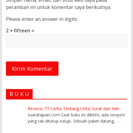
Simpan nama, email, dan situs web saya pada
peramban ini untuk komentar saya berikutnya.
Please enter an answer in digits:
2 + fifteen =
B U K U
Resensi: 77 Cerita Tentang Cinta; Surat dari Hati
suaratapian.com-Saat buku ini dikirim, ada senyum
yang tak ditutup-tutupi. Sebuah paket datang,
. . .