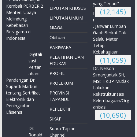
yang Terjadi”
Kembali PERBER 2
LIPUTAN KHUSUS
(12,145)
Menteri: Upaya
I
LIPUTAN UMUM
Melindungi
r
Kebebasan
. Janwar Lumban
NIAGA
Beragama di
Gaol: Berkat Tak
Obituari
Indonesia
Selalu Materi
Tetapi
PARIWARA
Kebahagiaan
Digitali
PELATIHAN DAN
(11,059)
sasi
EDUKASI
Pertan
Dr. Nelson
PROFIL
ahan:
Simanjuntak SH,
Pandangan Dr.
MSi: HKBP Mutlak
PROLEKUM
Supardi Marbun
Lakukan
tentang Sertifikat
PROVINSI
Rekstrukturisasi
Elektronik dan
TAPANULI
Kelembagaan/Org
Peningkatan
anisasi
REFLEKTIF
Efisiensi
(10,690)
SIKAP
Dr.
Suara Tapian
Ronald
Channel