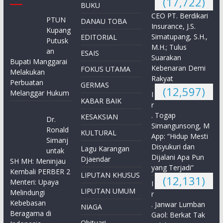
(17,722)
BUKU
CEO PT. Berdikari
PTUN
DANAU TOBA
Insurance, J.S.
Kupang
Simatupang, S.H.,
EDITORIAL
Putusk
M.H.; Tulus
an
ESAIS
Suarakan
Bupati Manggarai
Kebenaran Demi
FOKUS UTAMA
Melakukan
Rakyat
Perbuatan
GERMAS
(12,597)
Melanggar Hukum
I
KABAR BAIK
r
. Togap
KESAKSIAN
Dr.
Simangunsong, M
Ronald
KULTURAL
App: “Hidup Mesti
Simanj
Disyukuri dan
Lagu Karangan
untak
Dijalani Apa Pun
Djaendar
SH MH: Meninjau
yang Terjadi”
Kembali PERBER 2
LIPUTAN KHUSUS
(12,131)
Menteri: Upaya
I
LIPUTAN UMUM
Melindungi
r
Kebebasan
. Janwar Lumban
NIAGA
Beragama di
Gaol: Berkat Tak
Obituari