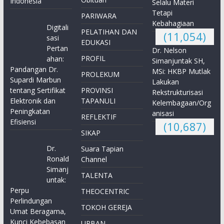
Indonesia
Selalu Materi
Tetapi
PARIWARA
Kebahagiaan
Digitali
PELATIHAN DAN
(11,054)
sasi
EDUKASI
Pertan
Dr. Nelson
PROFIL
ahan:
Simanjuntak SH,
Pandangan Dr.
MSi: HKBP Mutlak
PROLEKUM
Supardi Marbun
Lakukan
tentang Sertifikat
PROVINSI
Rekstrukturisasi
Elektronik dan
TAPANULI
Kelembagaan/Org
Peningkatan
anisasi
REFLEKTIF
Efisiensi
(10,687)
SIKAP
Dr.
Suara Tapian
Ronald
Channel
Simanj
TALENTA
untak:
Perpu
THEOCENTRIC
Perlindungan
TOKOH GEREJA
Umat Beragama,
Kunci Kebebasan
URBAN