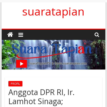
Skip
suaratapian
to
content
PROFIL
Anggota DPR RI, Ir.
Lamhot Sinaga;