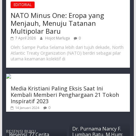
EDITORIAL
NATO Minus One: Eropa yang
Menjauh, Menuju Tatanan
Multipolar Baru
7 April 2026
Hojot Marluga
0
Oleh: Sampe Purba Selama lebih dari tujuh dekade, North
Atlantic Treaty Organization (NATO) berdiri sebagai pilar
utama keamanan kolektif di
Media Kristiani Paling Eksis Saat Ini
Kembali Memberi Penghargaan 21 Tokoh
Inspiratif 2023
0
14 Januari 2024
Dr. Purnama Nancy F.
RESENSI BUKU
Resensi: 77 Cerita
Lumban Batu, M.Hum: