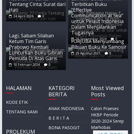
Tentang Cinta; Surat dari
Terbitkan Buku
Hati
“Effective
Communication at Sea”
24 April 2026
0
untuk Pelaut Indonesia
Dalam Menjalankan
Tugasnya
Lagi, Sabam Silaban
20 September 2024
0
Ketum Tim Garis
FORJUBA Menyumbang
Prabowo Kembali
Ribuan Buku Ke Samosir
Luncurkan Buku Gibran
29 Agustus 2021
0
Pemuda Di Atas Garis
10 Februari 2024
0
HALAMAN
KATEGORI
Most Viewed
BERITA
Posts
KODE ETIK
ANAK INDONESIA
Calon Praeses
TENTANG KAMI
HKBP Periode
B E R I T A
2020-2024 Serep
Marhobas
BONA PASOGIT
PROLEKUM