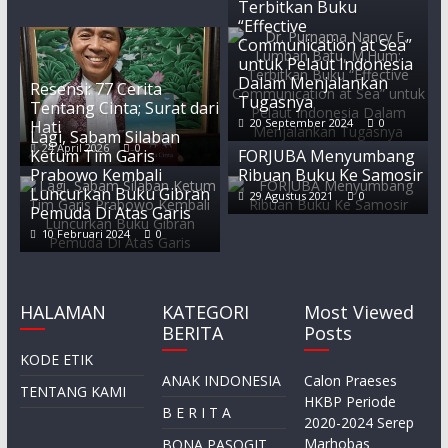
Terbitkan Buku
“Effective
Communication at Sea”
untuk Pelaut Indonesia
Dalam Menjalankan
Resensi: 77 Cerita
Tugasnya
Tentang Cinta; Surat dari
20 September 2024
0
Hati
Lagi, Sabam Silaban
24 April 2026
0
Ketum Tim Garis
FORJUBA Menyumbang
Prabowo Kembali
Ribuan Buku Ke Samosir
Luncurkan Buku Gibran
29 Agustus 2021
0
Pemuda Di Atas Garis
10 Februari 2024
0
HALAMAN
KATEGORI
Most Viewed
BERITA
Posts
KODE ETIK
ANAK INDONESIA
Calon Praeses
TENTANG KAMI
HKBP Periode
B E R I T A
2020-2024 Serep
Marhobas
BONA PASOGIT