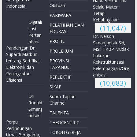
Gaol: Berkat Tak
Obituari
Indonesia
Selalu Materi
Tetapi
PARIWARA
Kebahagiaan
Digitali
PELATIHAN DAN
(11,047)
sasi
EDUKASI
Pertan
Dr. Nelson
PROFIL
ahan:
Simanjuntak SH,
Pandangan Dr.
MSi: HKBP Mutlak
PROLEKUM
Supardi Marbun
Lakukan
tentang Sertifikat
PROVINSI
Rekstrukturisasi
Elektronik dan
TAPANULI
Kelembagaan/Org
Peningkatan
anisasi
REFLEKTIF
Efisiensi
(10,683)
SIKAP
Dr.
Suara Tapian
Ronald
Channel
Simanj
TALENTA
untak:
Perpu
THEOCENTRIC
Perlindungan
TOKOH GEREJA
Umat Beragama,