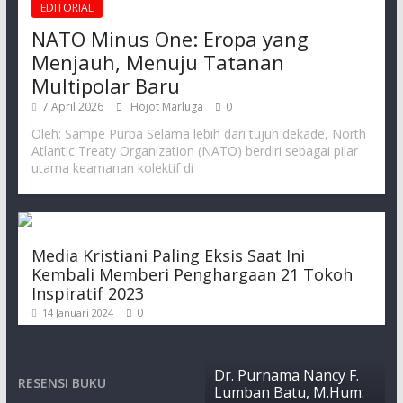
EDITORIAL
NATO Minus One: Eropa yang
Menjauh, Menuju Tatanan
Multipolar Baru
7 April 2026
Hojot Marluga
0
Oleh: Sampe Purba Selama lebih dari tujuh dekade, North
Atlantic Treaty Organization (NATO) berdiri sebagai pilar
utama keamanan kolektif di
Media Kristiani Paling Eksis Saat Ini
Kembali Memberi Penghargaan 21 Tokoh
Inspiratif 2023
0
14 Januari 2024
Dr. Purnama Nancy F.
RESENSI BUKU
Lumban Batu, M.Hum: