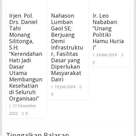
Irjen. Pol.
Nahason
Ir. Leo
Drs. Daniel
Lumban
Nababan:
Tahi
Gaol SE;
“Unang
Monang
Berjuang
Politiki
Silitonga,
Demi
Hamu Huria
S.H;
Infrastruktu
i”
“Kerendahan
r, Fasilitas
24 Mei 2018
Hati Jadi
Dasar yang
0
Dasar
Diperlukan
Utama
Masyarakat
Membangun
Dairi
Kesehatian
10 Juni 2024
di Seluruh
0
Organisasi”
17 Desember
2022
0
Tinggalkan Balasan