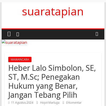
Skip
suaratapian
to
content
WAWANCARA
Heber Lalo Simbolon, SE,
ST, M.Sc; Penegakan
Hukum yang Benar,
Jangan Tebang Pilih
11 Agustus 2024
Hojot Marluga
0 Komentar