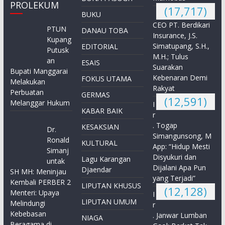
PROLEKUM
(17,717)
BUKU
CEO PT. Berdikari
PTUN
DANAU TOBA
Insurance, J.S.
Kupang
Simatupang, S.H.,
EDITORIAL
Putusk
M.H.; Tulus
an
ESAIS
Suarakan
Bupati Manggarai
Kebenaran Demi
FOKUS UTAMA
Melakukan
Rakyat
Perbuatan
GERMAS
(12,591)
Melanggar Hukum
I
KABAR BAIK
r
. Togap
KESAKSIAN
Dr.
Simangunsong, M
Ronald
KULTURAL
App: “Hidup Mesti
Simanj
Disyukuri dan
Lagu Karangan
untak
Dijalani Apa Pun
Djaendar
SH MH: Meninjau
yang Terjadi”
Kembali PERBER 2
LIPUTAN KHUSUS
(12,128)
Menteri: Upaya
I
LIPUTAN UMUM
Melindungi
r
Kebebasan
. Janwar Lumban
NIAGA
Beragama di