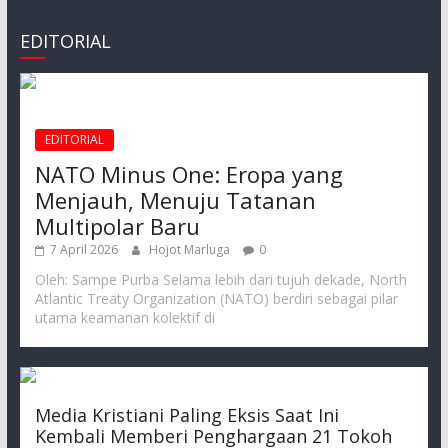
EDITORIAL
EDITORIAL
NATO Minus One: Eropa yang
Menjauh, Menuju Tatanan
Multipolar Baru
7 April 2026
Hojot Marluga
0
Oleh: Sampe Purba Selama lebih dari tujuh dekade, North
Atlantic Treaty Organization (NATO) berdiri sebagai pilar
utama keamanan kolektif di
Media Kristiani Paling Eksis Saat Ini
Kembali Memberi Penghargaan 21 Tokoh