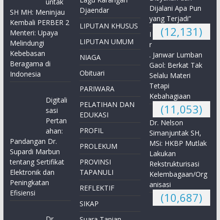
untak
Dijalani Apa Pun
Djaendar
SH MH: Meninjau
yang Terjadi”
Kembali PERBER 2
LIPUTAN KHUSUS
(12,131)
Menteri: Upaya
I
LIPUTAN UMUM
Melindungi
r
Kebebasan
. Janwar Lumban
NIAGA
Beragama di
Gaol: Berkat Tak
Obituari
Indonesia
Selalu Materi
Tetapi
PARIWARA
Kebahagiaan
Digitali
PELATIHAN DAN
(11,053)
sasi
EDUKASI
Pertan
Dr. Nelson
PROFIL
ahan:
Simanjuntak SH,
Pandangan Dr.
MSi: HKBP Mutlak
PROLEKUM
Supardi Marbun
Lakukan
tentang Sertifikat
PROVINSI
Rekstrukturisasi
Elektronik dan
TAPANULI
Kelembagaan/Org
Peningkatan
anisasi
REFLEKTIF
Efisiensi
(10,687)
SIKAP
Dr.
Suara Tapian