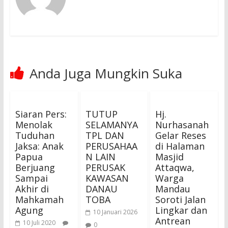
Anda Juga Mungkin Suka
Siaran Pers:
TUTUP
Hj.
Menolak
SELAMANYA
Nurhasanah
Tuduhan
TPL DAN
Gelar Reses
Jaksa: Anak
PERUSAHAA
di Halaman
Papua
N LAIN
Masjid
Berjuang
PERUSAK
Attaqwa,
Sampai
KAWASAN
Warga
Akhir di
DANAU
Mandau
Mahkamah
TOBA
Soroti Jalan
Agung
Lingkar dan
10 Januari 2026
Antrean
10 Juli 2020
0