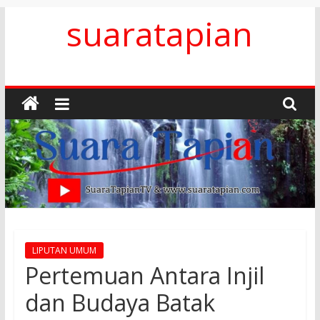
Skip
suaratapian
to
content
LIPUTAN UMUM
Pertemuan Antara Injil
dan Budaya Batak