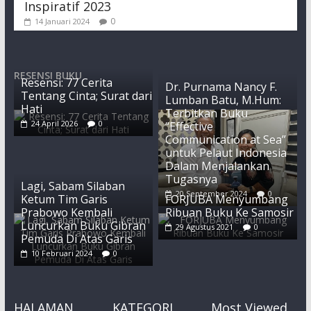
Inspiratif 2023
0
14 Januari 2024
RESENSI BUKU
Resensi: 77 Cerita
Dr. Purnama Nancy F.
Tentang Cinta; Surat dari
Lumban Batu, M.Hum:
Hati
Terbitkan Buku
24 April 2026
0
“Effective
Communication at Sea”
untuk Pelaut Indonesia
Dalam Menjalankan
Tugasnya
Lagi, Sabam Silaban
20 September 2024
0
Ketum Tim Garis
FORJUBA Menyumbang
Prabowo Kembali
Ribuan Buku Ke Samosir
Luncurkan Buku Gibran
29 Agustus 2021
0
Pemuda Di Atas Garis
10 Februari 2024
0
HALAMAN
KATEGORI
Most Viewed