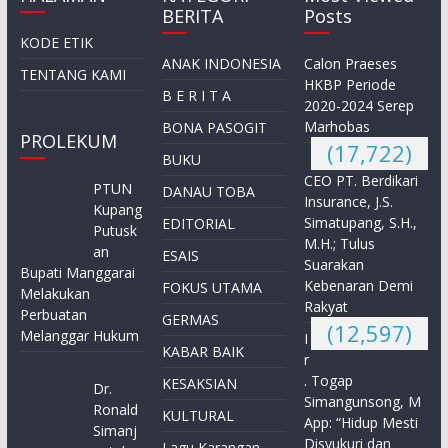
BERITA
Posts
KODE ETIK
ANAK INDONESIA
Calon Praeses
TENTANG KAMI
HKBP Periode
B E R I T A
2020-2024 Serep
Marhobas
BONA PASOGIT
PROLEKUM
(17,722)
BUKU
CEO PT. Berdikari
PTUN
DANAU TOBA
Insurance, J.S.
Kupang
Simatupang, S.H.,
EDITORIAL
Putusk
M.H.; Tulus
an
ESAIS
Suarakan
Bupati Manggarai
Kebenaran Demi
FOKUS UTAMA
Melakukan
Rakyat
Perbuatan
GERMAS
(12,597)
Melanggar Hukum
I
KABAR BAIK
r
. Togap
KESAKSIAN
Dr.
Simangunsong, M
Ronald
KULTURAL
App: “Hidup Mesti
Simanj
Disyukuri dan
Lagu Karangan