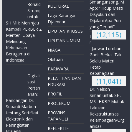
Simangunsong, M
Ronald
KULTURAL
App: “Hidup Mesti
Simanj
Disyukuri dan
Lagu Karangan
untak
Dijalani Apa Pun
Djaendar
SH MH: Meninjau
yang Terjadi”
Kembali PERBER 2
LIPUTAN KHUSUS
(12,115)
Menteri: Upaya
I
LIPUTAN UMUM
Melindungi
r
Kebebasan
. Janwar Lumban
NIAGA
Beragama di
Gaol: Berkat Tak
Obituari
Indonesia
Selalu Materi
Tetapi
PARIWARA
Kebahagiaan
Digitali
PELATIHAN DAN
(11,041)
sasi
EDUKASI
Pertan
Dr. Nelson
PROFIL
ahan:
Simanjuntak SH,
Pandangan Dr.
MSi: HKBP Mutlak
PROLEKUM
Supardi Marbun
Lakukan
tentang Sertifikat
PROVINSI
Rekstrukturisasi
Elektronik dan
TAPANULI
Kelembagaan/Org
Peningkatan
anisasi
REFLEKTIF
Efisiensi