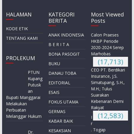
HALAMAN
KATEGORI
Most Viewed
BERITA
Posts
KODE ETIK
ANAK INDONESIA
Calon Praeses
TENTANG KAMI
HKBP Periode
B E R I T A
2020-2024 Serep
Marhobas
BONA PASOGIT
PROLEKUM
(17,713)
BUKU
CEO PT. Berdikari
PTUN
DANAU TOBA
Insurance, J.S.
Kupang
Simatupang, S.H.,
EDITORIAL
Putusk
M.H.; Tulus
an
ESAIS
Suarakan
Bupati Manggarai
Kebenaran Demi
FOKUS UTAMA
Melakukan
Rakyat
Perbuatan
GERMAS
(12,583)
Melanggar Hukum
I
KABAR BAIK
r
. Togap
KESAKSIAN
Dr.