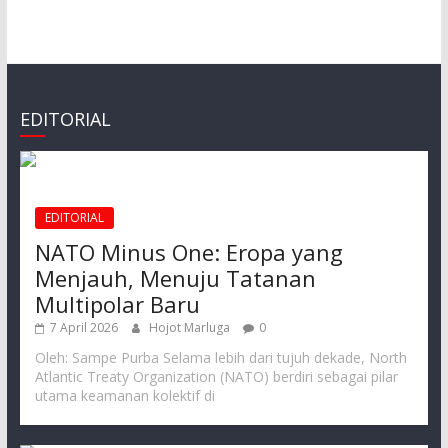
EDITORIAL
EDITORIAL
NATO Minus One: Eropa yang
Menjauh, Menuju Tatanan
Multipolar Baru
7 April 2026
Hojot Marluga
0
Oleh: Sampe Purba Selama lebih dari tujuh dekade, North
Atlantic Treaty Organization (NATO) berdiri sebagai pilar
utama keamanan kolektif di