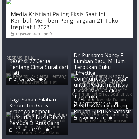
Media Kristiani Paling Eksis Saat Ini
Kembali Memberi Penghargaan 21 Tokoh
Inspiratif 2023
0
14 Januari 2024
Dr. Purnama Nancy F.
RESENSI BUKU
Resensi: 77 Cerita
Lumban Batu, M.Hum:
Tentang Cinta; Surat dari
Terbitkan Buku
Hati
“Effective
Communication at Sea”
24 April 2026
0
untuk Pelaut Indonesia
Dalam Menjalankan
Tugasnya
Lagi, Sabam Silaban
20 September 2024
0
Ketum Tim Garis
FORJUBA Menyumbang
Prabowo Kembali
Ribuan Buku Ke Samosir
Luncurkan Buku Gibran
29 Agustus 2021
0
Pemuda Di Atas Garis
10 Februari 2024
0