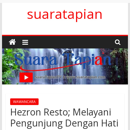
Skip
suaratapian
to
content
WAWANCARA
Hezron Resto; Melayani
Pengunjung Dengan Hati